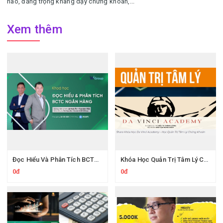
nào, đăng trọng khang dạy chứng khoán,...
Xem thêm
Đọc Hiểu Và Phân Tích BCTC Ngân Hàng Cùng Wichart Ngọc Báu
Khóa Học Quản Trị Tâm Lý Chứng Khoán Da Vinci Academy
0đ
0đ