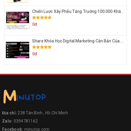
Chiến Lược Xây Phễu Tăng Trưởng 100.000 Khách Hàng Zalo OA Tự Động
0đ
Share Khóa Học Digital Marketing Căn Bản Của Mr.Long
0đ
Địa chỉ:
238 Tân Bình , Hồ Chí Minh
Zalo:
0394781162
Facebook:
minutop.com