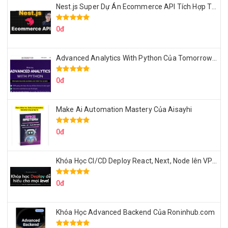
Nest.js Super Dự Án Ecommerce API Tích Hợp Thanh Toán Online
0đ
Advanced Analytics With Python Của Tomorrow Marketers
0đ
Make Ai Automation Mastery Của Aisayhi
0đ
Khóa Học CI/CD Deploy React, Next, Node lên VPS Dư Thanh Được
0đ
Khóa Học Advanced Backend Của Roninhub.com