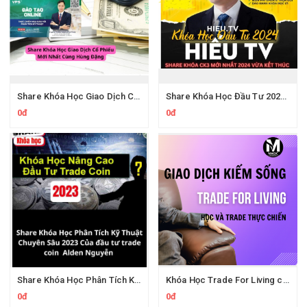
Share Khóa Học Giao Dịch Cổ Phiếu Của Hùng Đặng Mới Nhất
Share Khóa Học Đầu Tư 2024 Của Hieutv
0đ
0đ
Share Khóa Học Phân Tích Kỹ Thuật Chuyên Sâu 2023 Của Alden Nguyễn
Khóa Học Trade For Living của Tôi Đi Trade Dạo
0đ
0đ