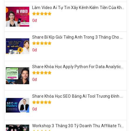
Làm Video Ai Tự Tin Xây Kênh Kiếm Tiền Của Khởi Nguyên MMO
0đ
Share Bí Kíp Giỏi Tiếng Anh Trong 3 Tháng Cho Người Học Hệ Mất Gốc
0đ
Share Khóa Học Apply Python For Data Analytics Của Mazhocdata
0đ
Share Khóa Học SEO Bằng AI Tool Trương Đình Nam
0đ
Workshop 3 Thằng 30 Tỷ Doanh Thu Affiliate Tiktok