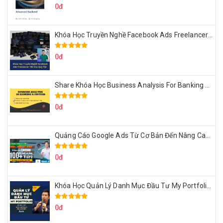
0đ
Khóa Học Truyền Nghề Facebook Ads Freelancer 102 Của Quý Tộc
0đ
Share Khóa Học Business Analysis For Banking & Fintech Của Hai Lúa
0đ
Quảng Cáo Google Ads Từ Cơ Bản Đến Nâng Cao Cùng Tungleads
0đ
Khóa Học Quản Lý Danh Mục Đầu Tư My Portfolio Của Afa
0đ