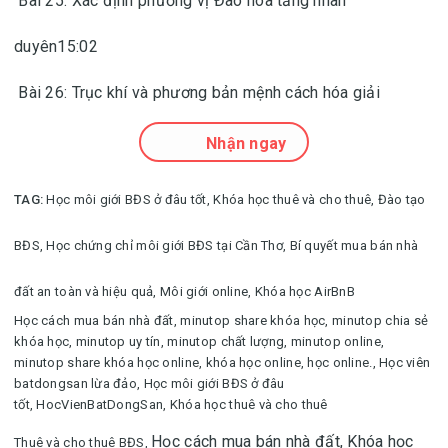
Bài 25: Xác định phương vị Đào hoa tăng nhân
duyên15:02
Bài 26: Trục khí và phương bản mệnh cách hóa giải
Nhận ngay
TAG:
Học môi giới BĐS ở đâu tốt,
Khóa học thuê và cho thuê,
Đào tạo
BĐS,
Học chứng chỉ môi giới BĐS tại Cần Thơ,
Bí quyết mua bán nhà
đất an toàn và hiệu quả,
Môi giới online,
Khóa học AirBnB
Học cách mua bán nhà đất
,
minutop share khóa học, minutop chia sẻ
khóa học, minutop uy tín, minutop chất lượng, minutop online,
minutop share khóa học online, khóa học online, học online.
,
Học viên
batdongsan lừa đảo,
Học môi giới BĐS ở đâu
tốt,
HocVienBatDongSan,
Khóa học thuê và cho thuê
Học cách mua bán nhà đất,
Khóa học
Thuê và cho thuê BĐS,