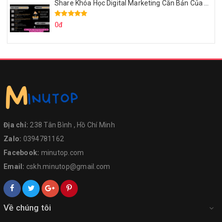
Share Khóa Học Digital Marketing Căn Bản Của Mr.Long
0đ
Địa chỉ:
238 Tân Bình , Hồ Chí Minh
Zalo:
0394781162
Facebook:
minutop.com
Email:
cskh.minutop@gmail.com
Về chúng tôi