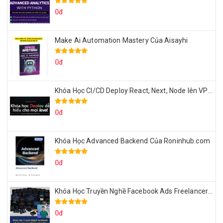
0đ
Make Ai Automation Mastery Của Aisayhi
0đ
Khóa Học CI/CD Deploy React, Next, Node lên VPS Dư Thanh Được
0đ
Khóa Học Advanced Backend Của Roninhub.com
0đ
Khóa Học Truyền Nghề Facebook Ads Freelancer 102 Của Quý Tộc
0đ