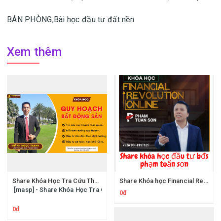
BÁN PHÒNG,
Bài học đầu tư đất nền
Xem thêm
Share Khóa Học Tra Cứu Thông Tin Quy Hoạch Bất Động Sản Huỳnh Ngọc Thanh Hatagroup
Share Khóa học Financial Revolution của diễn giả Phạm Tuấn Sơn - Làm Giàu Nhờ Đầu Tư Bất Động Sản
[masp] - Share Khóa Học Tra Cứu Thông Tin Quy Hoạch Bất Động Sản
0đ
0đ