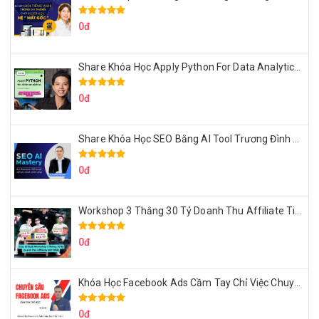
0đ
Share Khóa Học Apply Python For Data Analytics Của Mazhocdata
0đ
Share Khóa Học SEO Bằng AI Tool Trương Đình Nam
0đ
Workshop 3 Thằng 30 Tỷ Doanh Thu Affiliate Tiktok
0đ
Khóa Học Facebook Ads Cầm Tay Chỉ Việc Chuyên Sâu Lê Bá Tùng
0đ