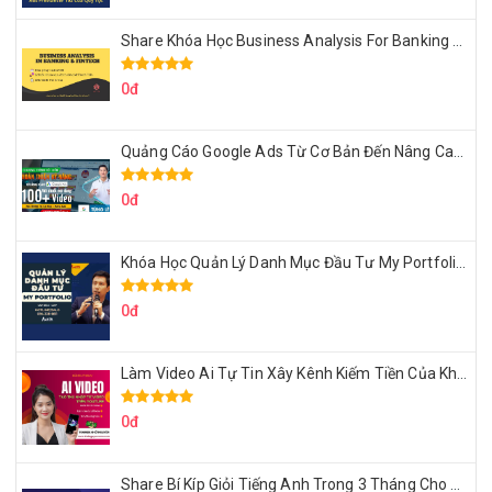
Share Khóa Học Business Analysis For Banking & Fintech Của Hai Lúa
0đ
Quảng Cáo Google Ads Từ Cơ Bản Đến Nâng Cao Cùng Tungleads
0đ
Khóa Học Quản Lý Danh Mục Đầu Tư My Portfolio Của Afa
0đ
Làm Video Ai Tự Tin Xây Kênh Kiếm Tiền Của Khởi Nguyên MMO
0đ
Share Bí Kíp Giỏi Tiếng Anh Trong 3 Tháng Cho Người Học Hệ Mất Gốc