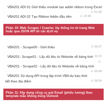
VBA201 ADI 01 Giới thiệu module tạo addin ribbon trong Excel
01:35
10:46
VBA201 ADI 02 Tạo Ribbon Addin đầu tiên
Phần 10: Web Scraper / Crawler, lấy thông tin từ trang Web
hoặc qua JSON API từ các dịch vụ
00:47
VBA201 - Scrape00 - Giới thiệu
13:15
VBA201- Scrape01 - Lấy dữ liệu từ Website về bảng tính
VBA201 - Scrape02 - Lấy dữ liệu từ Website về bảng tính
05:49
VBA201 Sử dụng API trong lập trình VBA dự báo thời
08:54
tiết theo địa điểm
Phần 11: Xây dựng công cụ gửi Email (phiếu lương) theo
template mẫu không dùng Outlook