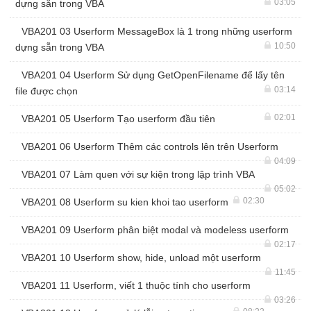
03:05
dựng sẵn trong VBA
VBA201 03 Userform MessageBox là 1 trong những userform
10:50
dựng sẵn trong VBA
VBA201 04 Userform Sử dụng GetOpenFilename để lấy tên
03:14
file được chọn
02:01
VBA201 05 Userform Tạo userform đầu tiên
VBA201 06 Userform Thêm các controls lên trên Userform
04:09
VBA201 07 Làm quen với sự kiện trong lập trình VBA
05:02
02:30
VBA201 08 Userform su kien khoi tao userform
VBA201 09 Userform phân biệt modal và modeless userform
02:17
VBA201 10 Userform show, hide, unload một userform
11:45
VBA201 11 Userform, viết 1 thuộc tính cho userform
03:26