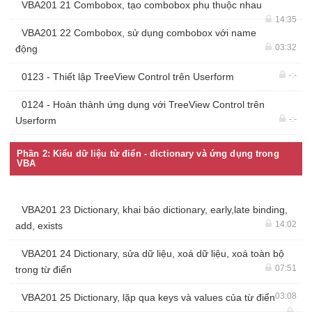
VBA201 21 Combobox, tạo combobox phụ thuộc nhau
14:35
VBA201 22 Combobox, sử dụng combobox với name
03:32
động
-:-
0123 - Thiết lập TreeView Control trên Userform
0124 - Hoàn thành ứng dụng với TreeView Control trên
-:-
Userform
Phần 2: Kiểu dữ liệu từ điển - dictionary và ứng dụng trong
VBA
VBA201 23 Dictionary, khai báo dictionary, early,late binding,
14:02
add, exists
VBA201 24 Dictionary, sửa dữ liệu, xoá dữ liệu, xoá toàn bộ
07:51
trong từ điển
03:08
VBA201 25 Dictionary, lặp qua keys và values của từ điển