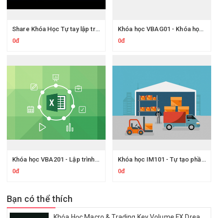
Share Khóa Học Tự tay lập trình hệ thống bán hàng Point of Sales sử dụng VBA Trên Hocexcelonline
Khóa học VBAG01 - Khóa học Tuyệt đỉnh VBA - Viết code trong tầm tay
0đ
0đ
Khóa học VBA201 - Lập trình VBA nâng cao trong Excel
Khóa học IM101 - Tự tạo phần mềm quản lý kho với Excel và VBA
0đ
0đ
Bạn có thể thích
Khóa Học Macro & Trading Key Volume FX Dream Trading 2025