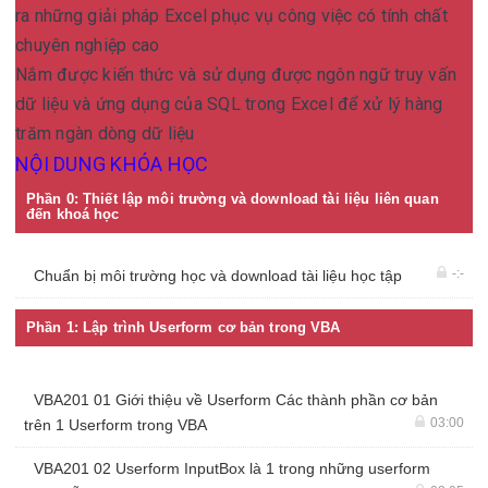
ra những giải pháp Excel phục vụ công việc có tính chất
chuyên nghiệp cao
Nắm được kiến thức và sử dụng được ngôn ngữ truy vấn
dữ liệu và ứng dụng của SQL trong Excel để xử lý hàng
trăm ngàn dòng dữ liệu
NỘI DUNG KHÓA HỌC
Phần 0: Thiết lập môi trường và download tài liệu liên quan
đến khoá học
-:-
Chuẩn bị môi trường học và download tài liệu học tập
Phần 1: Lập trình Userform cơ bản trong VBA
VBA201 01 Giới thiệu về Userform Các thành phần cơ bản
03:00
trên 1 Userform trong VBA
VBA201 02 Userform InputBox là 1 trong những userform