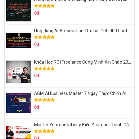
0đ
Ứng dụng AI Automation Thu hút 100,000 Lượt Nhắn Tin Của Khách Hàng Lý Tưởng
0đ
Khóa Học ROI Freelance Cùng Minh Xin Chào 2025
0đ
ABM AI Business Master 7 Ngày Thực Chiến AI Của Đặng Tú
0đ
Master Youtube Infinity Biến Youtube Thành Cỗ Máy Kiếm Tiền Của Bạn
0đ