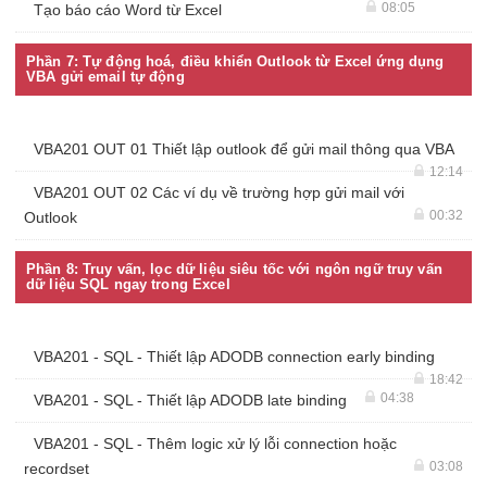
08:05
Tạo báo cáo Word từ Excel
Phần 7: Tự động hoá, điều khiển Outlook từ Excel ứng dụng
VBA gửi email tự động
VBA201 OUT 01 Thiết lập outlook để gửi mail thông qua VBA
12:14
VBA201 OUT 02 Các ví dụ về trường hợp gửi mail với
00:32
Outlook
Phần 8: Truy vấn, lọc dữ liệu siêu tốc với ngôn ngữ truy vấn
dữ liệu SQL ngay trong Excel
VBA201 - SQL - Thiết lập ADODB connection early binding
18:42
04:38
VBA201 - SQL - Thiết lập ADODB late binding
VBA201 - SQL - Thêm logic xử lý lỗi connection hoặc
03:08
recordset