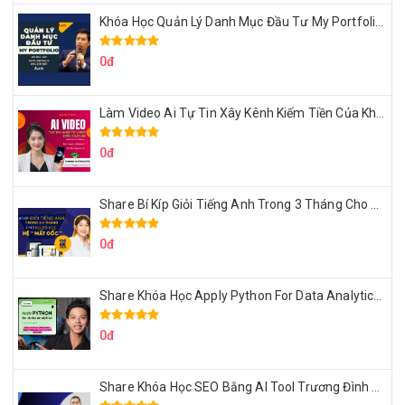
Khóa Học Quản Lý Danh Mục Đầu Tư My Portfolio Của Afa
0đ
Làm Video Ai Tự Tin Xây Kênh Kiếm Tiền Của Khởi Nguyên MMO
0đ
Share Bí Kíp Giỏi Tiếng Anh Trong 3 Tháng Cho Người Học Hệ Mất Gốc
0đ
Share Khóa Học Apply Python For Data Analytics Của Mazhocdata
0đ
Share Khóa Học SEO Bằng AI Tool Trương Đình Nam