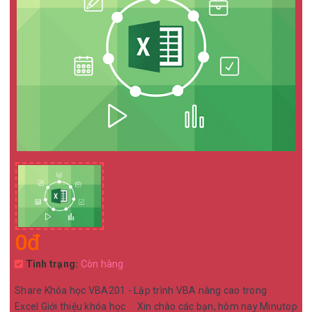
0đ
Tình trạng:
Còn hàng
Share Khóa học VBA201 - Lập trình VBA nâng cao trong
Excel Giới thiệu khóa học Xin chào các bạn, hôm nay Minutop