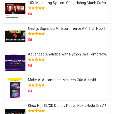
10X Marketing System Cùng Hoàng Mạnh Cường Topmax
0đ
Nest.js Super Dự Án Ecommerce API Tích Hợp Thanh Toán Online
0đ
Advanced Analytics With Python Của Tomorrow Marketers
0đ
Make Ai Automation Mastery Của Aisayhi
0đ
Khóa Học CI/CD Deploy React, Next, Node lên VPS Dư Thanh Được