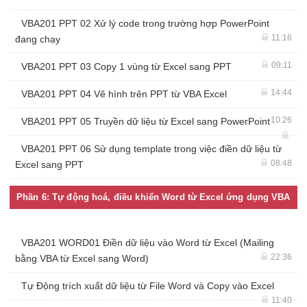
VBA201 PPT 02 Xử lý code trong trường hợp PowerPoint
11:16
đang chạy
09:11
VBA201 PPT 03 Copy 1 vùng từ Excel sang PPT
14:44
VBA201 PPT 04 Vẽ hình trên PPT từ VBA Excel
10:26
VBA201 PPT 05 Truyền dữ liệu từ Excel sang PowerPoint
VBA201 PPT 06 Sử dụng template trong việc điền dữ liệu từ
08:48
Excel sang PPT
Phần 6: Tự động hoá, điều khiển Word từ Excel ứng dụng VBA
VBA201 WORD01 Điền dữ liệu vào Word từ Excel (Mailing
22:36
bằng VBA từ Excel sang Word)
Tự Động trích xuất dữ liệu từ File Word và Copy vào Excel
11:40