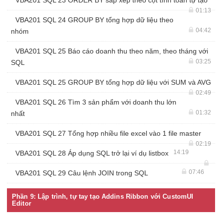
VBA201 SQL 23 ORDER BY sắp xếp theo cột tính toán tự tạo
01:13
VBA201 SQL 24 GROUP BY tổng hợp dữ liệu theo
04:42
nhóm
VBA201 SQL 25 Báo cáo doanh thu theo năm, theo tháng với
03:25
SQL
VBA201 SQL 25 GROUP BY tổng hợp dữ liệu với SUM và AVG
02:49
VBA201 SQL 26 Tìm 3 sản phẩm với doanh thu lớn
01:32
nhất
VBA201 SQL 27 Tổng hợp nhiều file excel vào 1 file master
02:19
14:19
VBA201 SQL 28 Áp dụng SQL trở lại ví dụ listbox
07:46
VBA201 SQL 29 Câu lệnh JOIN trong SQL
Phần 9: Lập trình, tự tay tạo Addins Ribbon với CustomUI
Editor