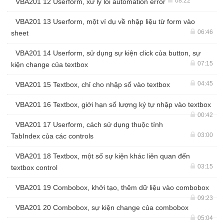
08:22
VBA201 12 Userform, xử lý lỗi automation error
VBA201 13 Userform, một ví dụ về nhập liệu từ form vào
06:46
sheet
VBA201 14 Userform, sử dụng sự kiện click của button, sự
07:15
kiện change của textbox
04:45
VBA201 15 Textbox, chỉ cho nhập số vào textbox
VBA201 16 Textbox, giới hạn số lượng ký tự nhập vào textbox
00:42
VBA201 17 Userform, cách sử dụng thuộc tính
03:00
TabIndex của các controls
VBA201 18 Textbox, một số sự kiện khác liên quan đến
03:15
textbox control
VBA201 19 Combobox, khởi tạo, thêm dữ liệu vào combobox
09:23
VBA201 20 Combobox, sự kiện change của combobox
05:04