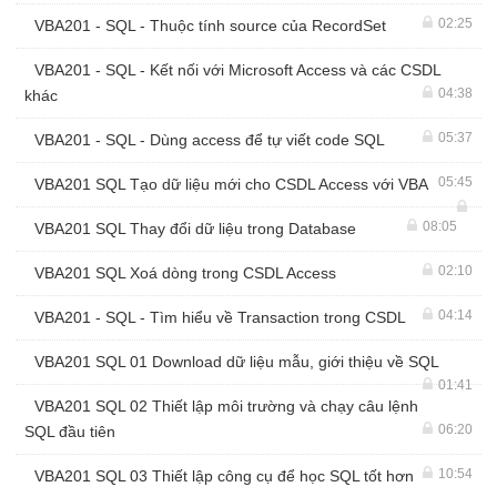
02:25
VBA201 - SQL - Thuộc tính source của RecordSet
VBA201 - SQL - Kết nối với Microsoft Access và các CSDL
04:38
khác
05:37
VBA201 - SQL - Dùng access để tự viết code SQL
05:45
VBA201 SQL Tạo dữ liệu mới cho CSDL Access với VBA
08:05
VBA201 SQL Thay đổi dữ liệu trong Database
02:10
VBA201 SQL Xoá dòng trong CSDL Access
04:14
VBA201 - SQL - Tìm hiểu về Transaction trong CSDL
VBA201 SQL 01 Download dữ liệu mẫu, giới thiệu về SQL
01:41
VBA201 SQL 02 Thiết lập môi trường và chạy câu lệnh
06:20
SQL đầu tiên
10:54
VBA201 SQL 03 Thiết lập công cụ để học SQL tốt hơn