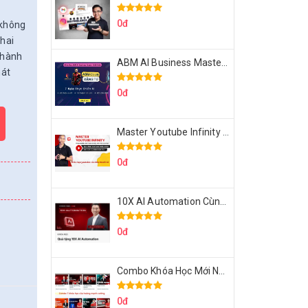
0đ
 không
khai
thành
ABM AI Business Master 7 Ngày Thực Chiến AI Của Đặng Tú
hát
0đ
Master Youtube Infinity Biến Youtube Thành Cỗ Máy Kiếm Tiền Của Bạn
0đ
10X AI Automation Cùng Hoàng Mạnh Cường Topmax
0đ
Combo Khóa Học Mới Nhất Của Hoàng Mạnh Cường
0đ