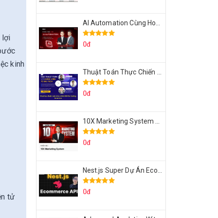
AI Automation Cùng Hoàng Mạnh Cường Topmax
 lợi
0đ
 bước
ệc kinh
Thuật Toán Thực Chiến DSA For Coding Interview Cùng Fsecourse
0đ
10X Marketing System Cùng Hoàng Mạnh Cường Topmax
0đ
Nest.js Super Dự Án Ecommerce API Tích Hợp Thanh Toán Online
0đ
ện tử