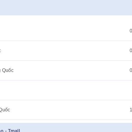
c
g Quốc
 Quốc
o - Tmall