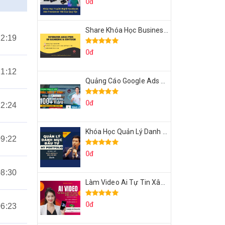
0đ
Share Khóa Học Business Analysis For Banking & Fintech Của Hai Lúa
12:19
0đ
21:12
Quảng Cáo Google Ads Từ Cơ Bản Đến Nâng Cao Cùng Tungleads
0đ
12:24
Khóa Học Quản Lý Danh Mục Đầu Tư My Portfolio Của Afa
09:22
0đ
08:30
Làm Video Ai Tự Tin Xây Kênh Kiếm Tiền Của Khởi Nguyên MMO
0đ
06:23