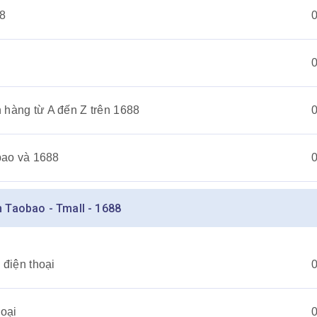
88
 hàng từ A đến Z trên 1688
obao và 1688
ên Taobao - Tmall - 1688
 điện thoại
hoại