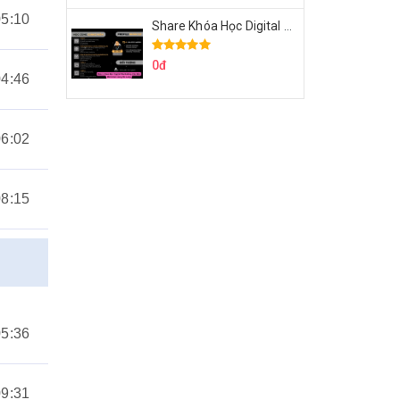
05:10
Share Khóa Học Digital Marketing Căn Bản Của Mr.Long
0đ
04:46
06:02
08:15
05:36
09:31