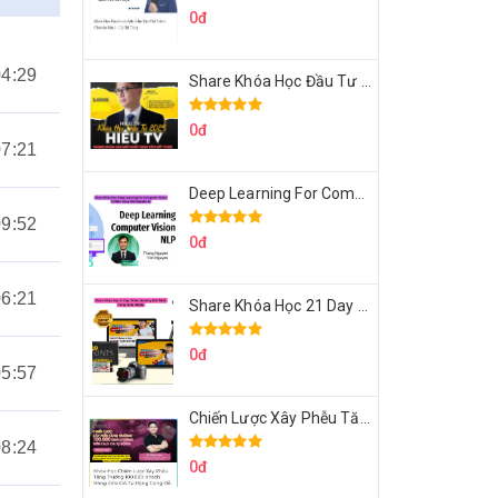
0đ
04:29
Share Khóa Học Đầu Tư 2024 Của Hieutv
0đ
07:21
Deep Learning For Computer Vision Cơ Bản Của Việt Nguyễn Ai
09:52
0đ
06:21
Share Khóa Học 21 Day Video Mastery Của Kobe
0đ
05:57
Chiến Lược Xây Phễu Tăng Trưởng 100.000 Khách Hàng Zalo OA Tự Động
08:24
0đ