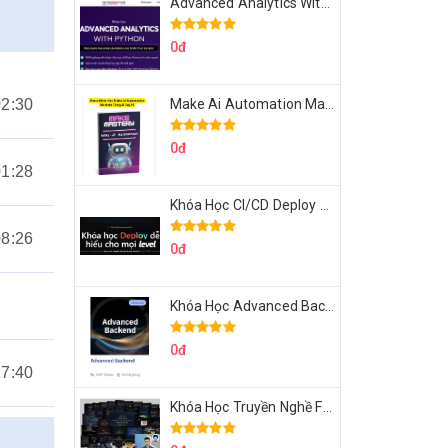
Advanced Analytics With Python Của Tomorrow Marketers
0đ
02:30
Make Ai Automation Mastery Của Aisayhi
0đ
01:28
Khóa Học CI/CD Deploy React, Next, Node lên VPS Dư Thanh Được
08:26
0đ
Khóa Học Advanced Backend Của Roninhub.com
0đ
17:40
Khóa Học Truyền Nghề Facebook Ads Freelancer 102 Của Quý Tộc