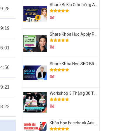
Share Bí Kíp Giỏi Tiếng Anh Trong 3 Tháng Cho Người Học Hệ Mất Gốc
09:28
0đ
09:19
Share Khóa Học Apply Python For Data Analytics Của Mazhocdata
0đ
06:01
Share Khóa Học SEO Bằng AI Tool Trương Đình Nam
04:56
0đ
09:21
Workshop 3 Thằng 30 Tỷ Doanh Thu Affiliate Tiktok
0đ
08:22
Khóa Học Facebook Ads Cầm Tay Chỉ Việc Chuyên Sâu Lê Bá Tùng