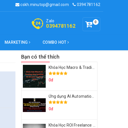
cskh.minutop@gmail.com
0394781162
Zalo
0
0394781162
MARKETING
COMBO HOT
Bạn có thể thích
Khóa Học Macro & Trading Key Volume FX Dream Trading 2025
0đ
Ứng dụng AI Automation Thu hút 100,000 Lượt Nhắn Tin Của Khách Hàng Lý Tưởng
0đ
Khóa Học ROI Freelance Cùng Minh Xin Chào 2025