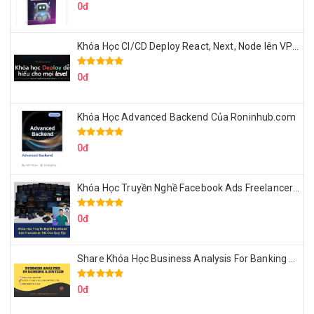
0đ
Khóa Học CI/CD Deploy React, Next, Node lên VPS Dư Thanh Được
0đ
Khóa Học Advanced Backend Của Roninhub.com
0đ
Khóa Học Truyền Nghề Facebook Ads Freelancer 102 Của Quý Tộc
0đ
Share Khóa Học Business Analysis For Banking & Fintech Của Hai Lúa
0đ