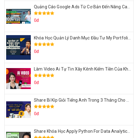
Quảng Cáo Google Ads Từ Cơ Bản Đến Nâng Cao Cùng Tungleads
0đ
Khóa Học Quản Lý Danh Mục Đầu Tư My Portfolio Của Afa
0đ
Làm Video Ai Tự Tin Xây Kênh Kiếm Tiền Của Khởi Nguyên MMO
0đ
Share Bí Kíp Giỏi Tiếng Anh Trong 3 Tháng Cho Người Học Hệ Mất Gốc
0đ
Share Khóa Học Apply Python For Data Analytics Của Mazhocdata