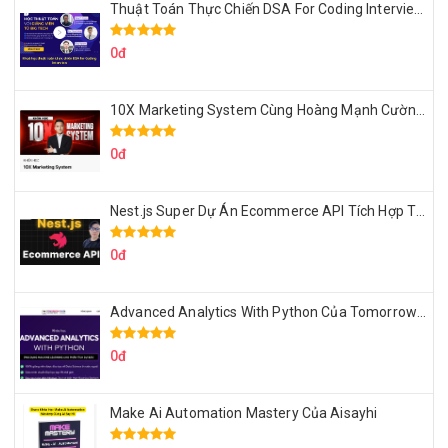
Thuật Toán Thực Chiến DSA For Coding Interview Cùng Fsecourse
0đ
10X Marketing System Cùng Hoàng Mạnh Cường Topmax
0đ
Nest.js Super Dự Án Ecommerce API Tích Hợp Thanh Toán Online
0đ
Advanced Analytics With Python Của Tomorrow Marketers
0đ
Make Ai Automation Mastery Của Aisayhi