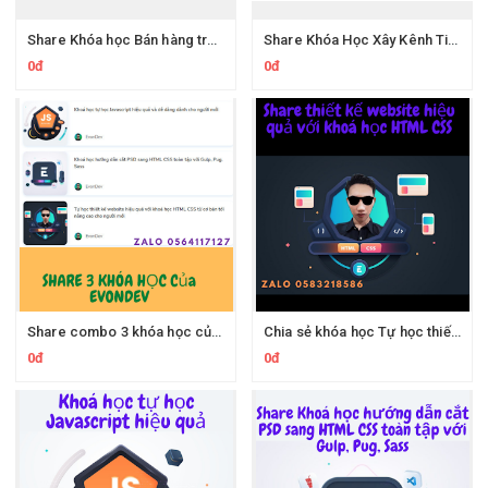
Share Khóa học Bán hàng trên trang cá nhân: Kinh doanh bài bản - Thu nhập không giới hạn Của PingGo Việt Nam
Share Khóa Học Xây Kênh Tiktok Profile Để Bán Hàng Mà Không Cần Chạy Quảng Cáo của Bằng Công Tạ
0đ
0đ
Share combo 3 khóa học của Evondev.com trên kt.city
Chia sẻ khóa học Tự học thiết kế website với HTML CSS từ cơ bản tới nâng cao cho người mới bắt đầu của tác giả Evondev
0đ
0đ