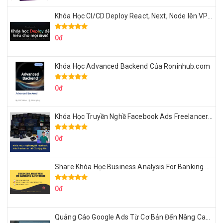
Khóa Học CI/CD Deploy React, Next, Node lên VPS Dư Thanh Được
0đ
Khóa Học Advanced Backend Của Roninhub.com
0đ
Khóa Học Truyền Nghề Facebook Ads Freelancer 102 Của Quý Tộc
0đ
Share Khóa Học Business Analysis For Banking & Fintech Của Hai Lúa
0đ
Quảng Cáo Google Ads Từ Cơ Bản Đến Nâng Cao Cùng Tungleads