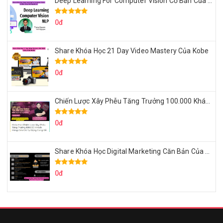
Deep Learning For Computer Vision Cơ Bản Của Việt Nguyễn Ai
0đ
Share Khóa Học 21 Day Video Mastery Của Kobe
0đ
Chiến Lược Xây Phễu Tăng Trưởng 100.000 Khách Hàng Zalo OA Tự Động
0đ
Share Khóa Học Digital Marketing Căn Bản Của Mr.Long
0đ