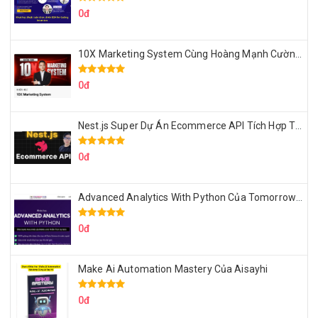
0đ
10X Marketing System Cùng Hoàng Mạnh Cường Topmax
0đ
Nest.js Super Dự Án Ecommerce API Tích Hợp Thanh Toán Online
0đ
Advanced Analytics With Python Của Tomorrow Marketers
0đ
Make Ai Automation Mastery Của Aisayhi
0đ