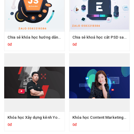
Chia sẻ khóa học hướng dẫn tự học Javascript cho người mới bắt đầu của Evondev
Chia sẻ khoá học cắt PSD sang HTML CSS toàn tập với Gulp, Pug, Sass của Evondev
0đ
0đ
Khóa học Xây dựng kênh Youtube content để kiếm tiền với affiliate marketing - kiếm trăm triệu mỗi tháng
Khóa học Content Marketing A-Z - Bí quyết triển khai và sáng tạo content đa kênh
0đ
0đ