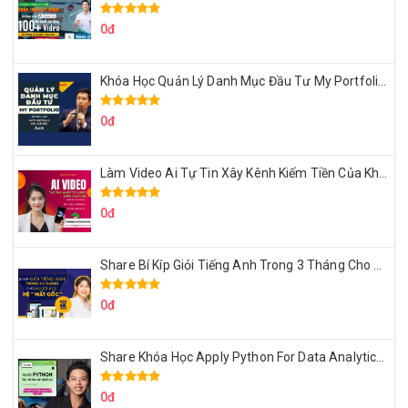
0đ
Khóa Học Quản Lý Danh Mục Đầu Tư My Portfolio Của Afa
0đ
Làm Video Ai Tự Tin Xây Kênh Kiếm Tiền Của Khởi Nguyên MMO
0đ
Share Bí Kíp Giỏi Tiếng Anh Trong 3 Tháng Cho Người Học Hệ Mất Gốc
0đ
Share Khóa Học Apply Python For Data Analytics Của Mazhocdata
0đ