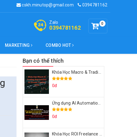
cskh.minutop@gmail.com
0394781162
Zalo
0
0394781162
MARKETING
COMBO HOT
Bạn có thể thích
Khóa Học Macro & Trading Key Volume FX Dream Trading 2025
ng
0đ
Ứng dụng AI Automation Thu hút 100,000 Lượt Nhắn Tin Của Khách Hàng Lý Tưởng
0đ
Khóa Học ROI Freelance Cùng Minh Xin Chào 2025