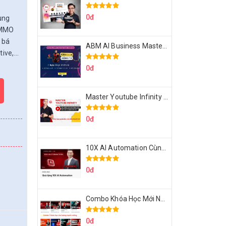
0đ
ùng
, MMO
 bá
ABM AI Business Master 7 Ngày Thực Chiến AI Của Đặng Tú
ve,...
0đ
Master Youtube Infinity Biến Youtube Thành Cỗ Máy Kiếm Tiền Của Bạn
0đ
10X AI Automation Cùng Hoàng Mạnh Cường Topmax
0đ
Combo Khóa Học Mới Nhất Của Hoàng Mạnh Cường
0đ