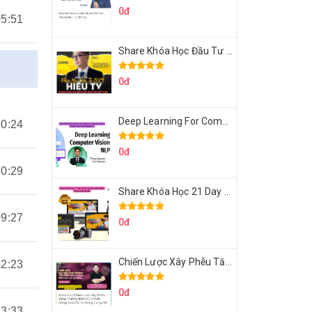
0đ
05:51
Share Khóa Học Đầu Tư 2024 Của Hieutv
0đ
Deep Learning For Computer Vision Cơ Bản Của Việt Nguyễn Ai
10:24
0đ
10:29
Share Khóa Học 21 Day Video Mastery Của Kobe
09:27
0đ
Chiến Lược Xây Phễu Tăng Trưởng 100.000 Khách Hàng Zalo OA Tự Động
22:23
0đ
13:33