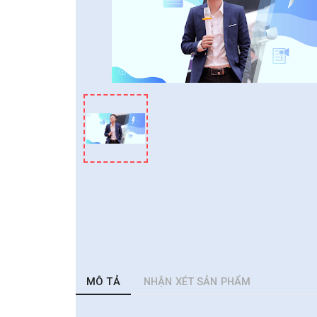
MÔ TẢ
NHẬN XÉT SẢN PHẨM