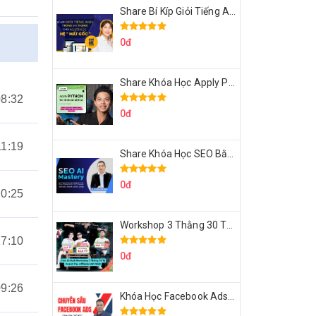
Share Bí Kíp Giỏi Tiếng Anh Trong 3 Tháng Cho Người Học Hệ Mất Gốc
0đ
Share Khóa Học Apply Python For Data Analytics Của Mazhocdata
08:32
0đ
11:19
Share Khóa Học SEO Bằng AI Tool Trương Đình Nam
0đ
20:25
Workshop 3 Thằng 30 Tỷ Doanh Thu Affiliate Tiktok
27:10
0đ
09:26
Khóa Học Facebook Ads Cầm Tay Chỉ Việc Chuyên Sâu Lê Bá Tùng