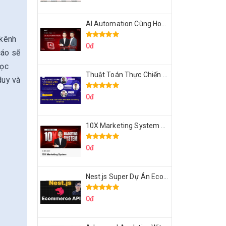
AI Automation Cùng Hoàng Mạnh Cường Topmax
 kênh
0đ
cáo sẽ
học
Thuật Toán Thực Chiến DSA For Coding Interview Cùng Fsecourse
duy và
0đ
10X Marketing System Cùng Hoàng Mạnh Cường Topmax
0đ
Nest.js Super Dự Án Ecommerce API Tích Hợp Thanh Toán Online
0đ