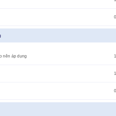
g
ào nên áp dụng