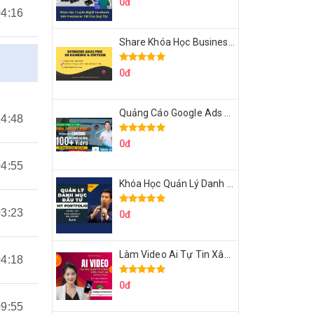
0đ
04:16
Share Khóa Học Business Analysis For Banking & Fintech Của Hai Lúa
0đ
Quảng Cáo Google Ads Từ Cơ Bản Đến Nâng Cao Cùng Tungleads
14:48
0đ
04:55
Khóa Học Quản Lý Danh Mục Đầu Tư My Portfolio Của Afa
03:23
0đ
Làm Video Ai Tự Tin Xây Kênh Kiếm Tiền Của Khởi Nguyên MMO
04:18
0đ
09:55