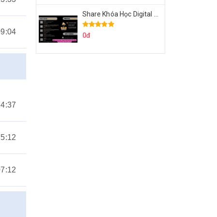
Share Khóa Học Digital Marketing Căn Bản Của Mr.Long
09:04
0đ
14:37
15:12
07:12