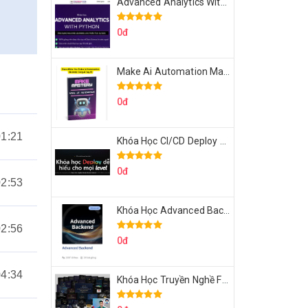
Advanced Analytics With Python Của Tomorrow Marketers
0đ
Make Ai Automation Mastery Của Aisayhi
0đ
01:21
Khóa Học CI/CD Deploy React, Next, Node lên VPS Dư Thanh Được
0đ
02:53
Khóa Học Advanced Backend Của Roninhub.com
02:56
0đ
04:34
Khóa Học Truyền Nghề Facebook Ads Freelancer 102 Của Quý Tộc