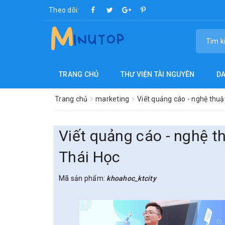
Theo dõi:
TRANG CHỦ
THƯ VIỆN TÀI NGUYÊN
D
Trang chủ
marketing
Viết quảng cáo - nghệ thuậ
Viết quảng cáo - nghệ t
Thái Học
Mã sản phẩm:
khoahoc_ktcity