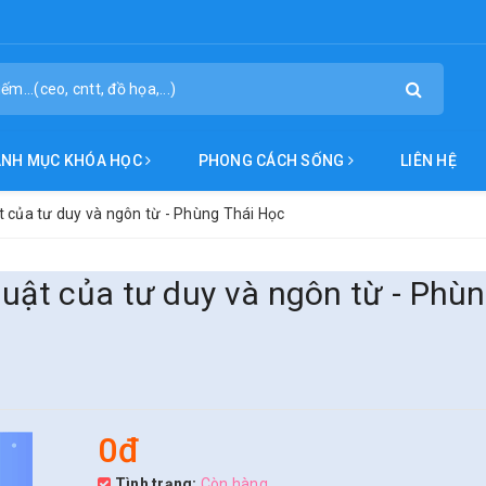
ANH MỤC KHÓA HỌC
PHONG CÁCH SỐNG
LIÊN HỆ
t của tư duy và ngôn từ - Phùng Thái Học
huật của tư duy và ngôn từ - Phù
0đ
Tình trạng:
Còn hàng