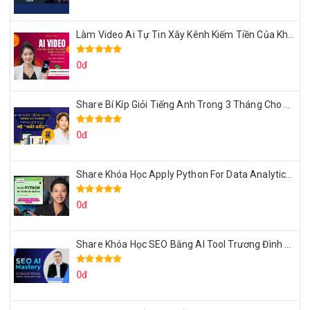
Làm Video Ai Tự Tin Xây Kênh Kiếm Tiền Của Khởi Nguyên MMO
0đ
Share Bí Kíp Giỏi Tiếng Anh Trong 3 Tháng Cho Người Học Hệ Mất Gốc
0đ
Share Khóa Học Apply Python For Data Analytics Của Mazhocdata
0đ
Share Khóa Học SEO Bằng AI Tool Trương Đình Nam
0đ