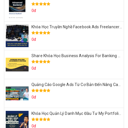
0đ
Khóa Học Truyền Nghề Facebook Ads Freelancer 102 Của Quý Tộc
0đ
Share Khóa Học Business Analysis For Banking & Fintech Của Hai Lúa
0đ
Quảng Cáo Google Ads Từ Cơ Bản Đến Nâng Cao Cùng Tungleads
0đ
Khóa Học Quản Lý Danh Mục Đầu Tư My Portfolio Của Afa
0đ