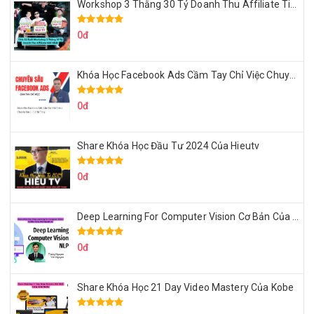
Workshop 3 Thằng 30 Tỷ Doanh Thu Affiliate Tiktok
0đ
Khóa Học Facebook Ads Cầm Tay Chỉ Việc Chuyên Sâu Lê Bá Tùng
0đ
Share Khóa Học Đầu Tư 2024 Của Hieutv
0đ
Deep Learning For Computer Vision Cơ Bản Của Việt Nguyễn Ai
0đ
Share Khóa Học 21 Day Video Mastery Của Kobe