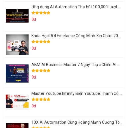
Ứng dụng AI Automation Thu hút 100,000 Lượt Nhắn Tin Của Khách Hàng Lý Tưởng
0đ
Khóa Học ROI Freelance Cùng Minh Xin Chào 2025
0đ
ABM AI Business Master 7 Ngày Thực Chiến AI Của Đặng Tú
0đ
Master Youtube Infinity Biến Youtube Thành Cỗ Máy Kiếm Tiền Của Bạn
0đ
10X AI Automation Cùng Hoàng Mạnh Cường Topmax