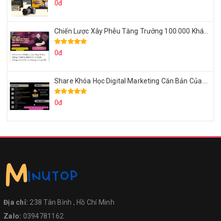
0đ
Chiến Lược Xây Phễu Tăng Trưởng 100.000 Khách Hàng Zalo OA Tự Động
0đ
Share Khóa Học Digital Marketing Căn Bản Của Mr.Long
0đ
Địa chỉ:
238 Tân Bình , Hồ Chí Minh
Zalo:
0394781162