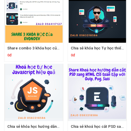
Share combo 3 khóa học của Evondev.com trên kt.city
Chia sẻ khóa học Tự học thiết kế website với HTML CSS từ cơ bản tới nâng cao cho người mới bắt đầu của tác giả Evondev
0đ
0đ
Chia sẻ khóa học hướng dẫn tự học Javascript cho người mới bắt đầu của Evondev
Chia sẻ khoá học cắt PSD sang HTML CSS toàn tập với Gulp, Pug, Sass của Evondev