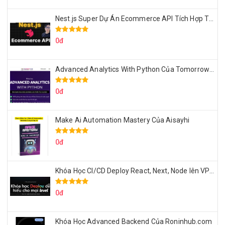
Nest.js Super Dự Án Ecommerce API Tích Hợp Thanh Toán Online
0đ
Advanced Analytics With Python Của Tomorrow Marketers
0đ
Make Ai Automation Mastery Của Aisayhi
0đ
Khóa Học CI/CD Deploy React, Next, Node lên VPS Dư Thanh Được
0đ
Khóa Học Advanced Backend Của Roninhub.com