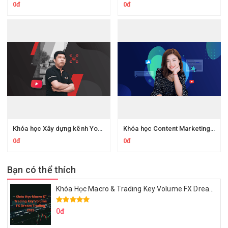
0đ
0đ
Khóa học Xây dựng kênh Youtube content để kiếm tiền với affiliate marketing - kiếm trăm triệu mỗi tháng
Khóa học Content Marketing A-Z - Bí quyết triển khai và sáng tạo content đa kênh
0đ
0đ
Bạn có thể thích
Khóa Học Macro & Trading Key Volume FX Dream Trading 2025
0đ