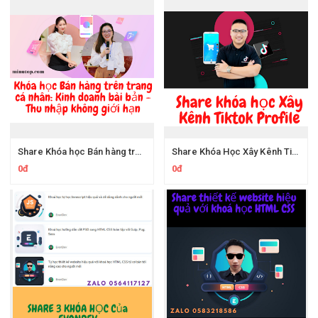
Share Khóa học Bán hàng trên trang cá nhân: Kinh doanh bài bản - Thu nhập không giới hạn Của PingGo Việt Nam
Share Khóa Học Xây Kênh Tiktok Profile Để Bán Hàng Mà Không Cần Chạy Quảng Cáo của Bằng Công Tạ
0đ
0đ