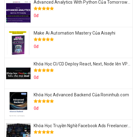
Advanced Analytics With Python Của Tomorrow Marketers
0đ
Make Ai Automation Mastery Của Aisayhi
0đ
Khóa Học CI/CD Deploy React, Next, Node lên VPS Dư Thanh Được
0đ
Khóa Học Advanced Backend Của Roninhub.com
0đ
Khóa Học Truyền Nghề Facebook Ads Freelancer 102 Của Quý Tộc