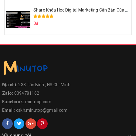
Share Khóa Học Digital Marketing Căn Bản Của Mr.Long
0đ
Địa chỉ:
238 Tân Bình , Hồ Chí Minh
Zalo:
0394781162
Facebook:
minutop.com
Email:
cskh.minutop@gmail.com
Về chúng tôi