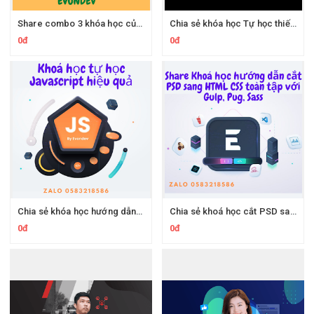
Share combo 3 khóa học của Evondev.com trên kt.city
Chia sẻ khóa học Tự học thiết kế website với HTML CSS từ cơ bản tới nâng cao cho người mới bắt đầu của tác giả Evondev
0đ
0đ
Chia sẻ khóa học hướng dẫn tự học Javascript cho người mới bắt đầu của Evondev
Chia sẻ khoá học cắt PSD sang HTML CSS toàn tập với Gulp, Pug, Sass của Evondev
0đ
0đ