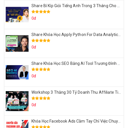
Share Bí Kíp Giỏi Tiếng Anh Trong 3 Tháng Cho Người Học Hệ Mất Gốc
0đ
Share Khóa Học Apply Python For Data Analytics Của Mazhocdata
0đ
Share Khóa Học SEO Bằng AI Tool Trương Đình Nam
0đ
Workshop 3 Thằng 30 Tỷ Doanh Thu Affiliate Tiktok
0đ
Khóa Học Facebook Ads Cầm Tay Chỉ Việc Chuyên Sâu Lê Bá Tùng