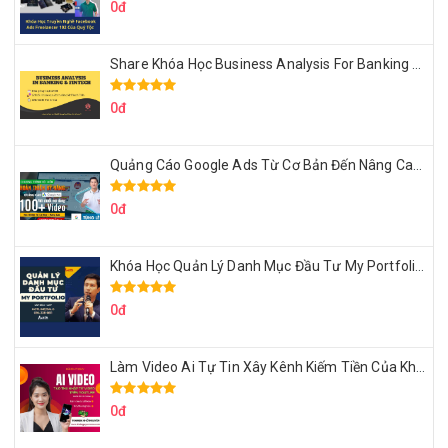
0đ
Share Khóa Học Business Analysis For Banking & Fintech Của Hai Lúa
0đ
Quảng Cáo Google Ads Từ Cơ Bản Đến Nâng Cao Cùng Tungleads
0đ
Khóa Học Quản Lý Danh Mục Đầu Tư My Portfolio Của Afa
0đ
Làm Video Ai Tự Tin Xây Kênh Kiếm Tiền Của Khởi Nguyên MMO
0đ