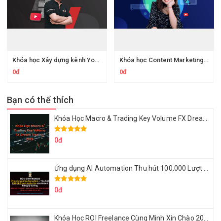
Khóa học Xây dựng kênh Youtube content để kiếm tiền với affiliate marketing - kiếm trăm triệu mỗi tháng
Khóa học Content Marketing A-Z - Bí quyết triển khai và sáng tạo content đa kênh
0đ
0đ
Bạn có thể thích
Khóa Học Macro & Trading Key Volume FX Dream Trading 2025
0đ
Ứng dụng AI Automation Thu hút 100,000 Lượt Nhắn Tin Của Khách Hàng Lý Tưởng
0đ
Khóa Học ROI Freelance Cùng Minh Xin Chào 2025