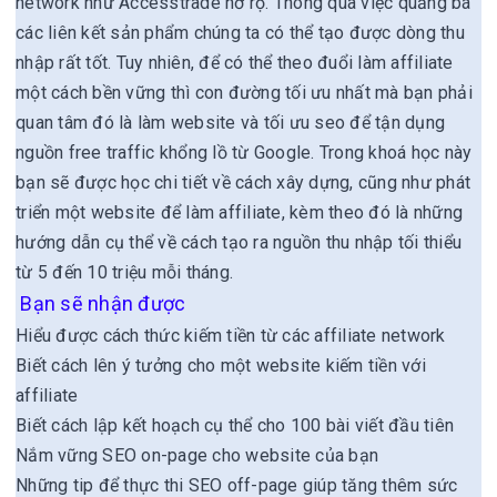
network như Accesstrade nở rộ. Thông qua việc quảng bá
các liên kết sản phẩm chúng ta có thể tạo được dòng thu
nhập rất tốt. Tuy nhiên, để có thể theo đuổi làm affiliate
một cách bền vững thì con đường tối ưu nhất mà bạn phải
quan tâm đó là làm website và tối ưu seo để tận dụng
nguồn free traffic khổng lồ từ Google. Trong khoá học này
bạn sẽ được học chi tiết về cách xây dựng, cũng như phát
triển một website để làm affiliate, kèm theo đó là những
hướng dẫn cụ thể về cách tạo ra nguồn thu nhập tối thiểu
từ 5 đến 10 triệu mỗi tháng.
Bạn sẽ nhận được
Hiểu được cách thức kiếm tiền từ các affiliate network
Biết cách lên ý tưởng cho một website kiếm tiền với
affiliate
Biết cách lập kết hoạch cụ thể cho 100 bài viết đầu tiên
Nắm vững SEO on-page cho website của bạn
Những tip để thực thi SEO off-page giúp tăng thêm sức