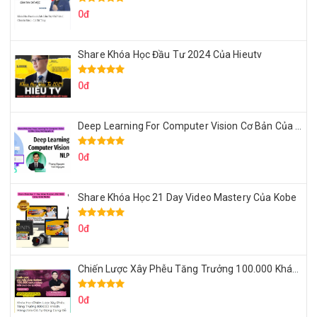
0đ
Share Khóa Học Đầu Tư 2024 Của Hieutv
0đ
Deep Learning For Computer Vision Cơ Bản Của Việt Nguyễn Ai
0đ
Share Khóa Học 21 Day Video Mastery Của Kobe
0đ
Chiến Lược Xây Phễu Tăng Trưởng 100.000 Khách Hàng Zalo OA Tự Động
0đ