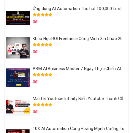
Ứng dụng AI Automation Thu hút 100,000 Lượt Nhắn Tin Của Khách Hàng Lý Tưởng
0đ
Khóa Học ROI Freelance Cùng Minh Xin Chào 2025
0đ
ABM AI Business Master 7 Ngày Thực Chiến AI Của Đặng Tú
0đ
Master Youtube Infinity Biến Youtube Thành Cỗ Máy Kiếm Tiền Của Bạn
0đ
10X AI Automation Cùng Hoàng Mạnh Cường Topmax