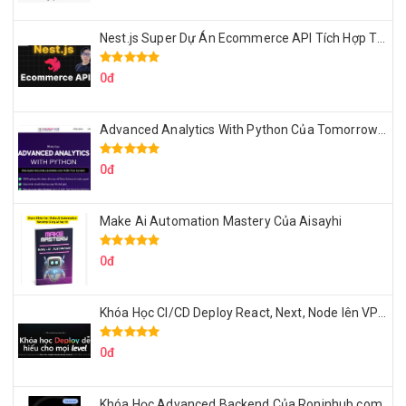
Nest.js Super Dự Án Ecommerce API Tích Hợp Thanh Toán Online
0đ
Advanced Analytics With Python Của Tomorrow Marketers
0đ
Make Ai Automation Mastery Của Aisayhi
0đ
Khóa Học CI/CD Deploy React, Next, Node lên VPS Dư Thanh Được
0đ
Khóa Học Advanced Backend Của Roninhub.com