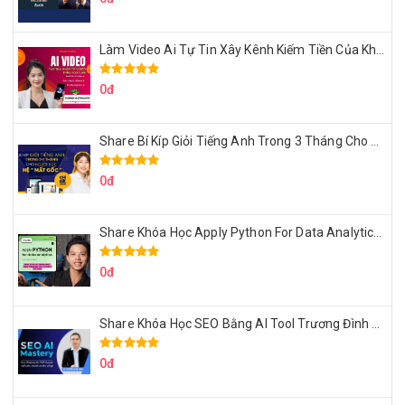
Làm Video Ai Tự Tin Xây Kênh Kiếm Tiền Của Khởi Nguyên MMO
0đ
Share Bí Kíp Giỏi Tiếng Anh Trong 3 Tháng Cho Người Học Hệ Mất Gốc
0đ
Share Khóa Học Apply Python For Data Analytics Của Mazhocdata
0đ
Share Khóa Học SEO Bằng AI Tool Trương Đình Nam
0đ