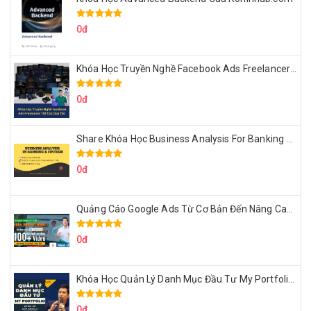
0đ
Khóa Học Truyền Nghề Facebook Ads Freelancer 102 Của Quý Tộc
0đ
Share Khóa Học Business Analysis For Banking & Fintech Của Hai Lúa
0đ
Quảng Cáo Google Ads Từ Cơ Bản Đến Nâng Cao Cùng Tungleads
0đ
Khóa Học Quản Lý Danh Mục Đầu Tư My Portfolio Của Afa
0đ