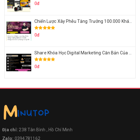
0đ
Chiến Lược Xây Phễu Tăng Trưởng 100.000 Khách Hàng Zalo OA Tự Động
0đ
Share Khóa Học Digital Marketing Căn Bản Của Mr.Long
0đ
Địa chỉ:
238 Tân Bình , Hồ Chí Minh
Zalo:
0394781162