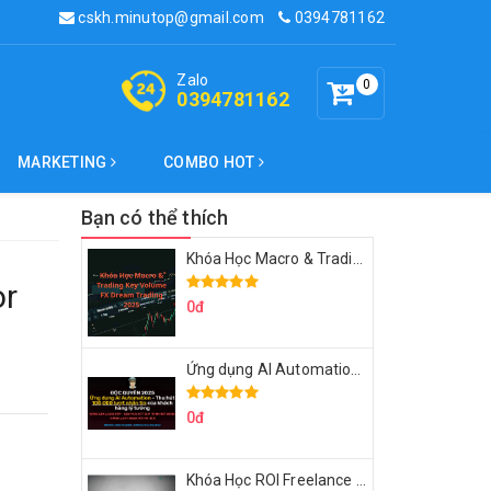
cskh.minutop@gmail.com
0394781162
Zalo
0
0394781162
MARKETING
COMBO HOT
Bạn có thể thích
Khóa Học Macro & Trading Key Volume FX Dream Trading 2025
or
0đ
Ứng dụng AI Automation Thu hút 100,000 Lượt Nhắn Tin Của Khách Hàng Lý Tưởng
0đ
Khóa Học ROI Freelance Cùng Minh Xin Chào 2025