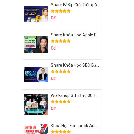
Share Bí Kíp Giỏi Tiếng Anh Trong 3 Tháng Cho Người Học Hệ Mất Gốc
0đ
Share Khóa Học Apply Python For Data Analytics Của Mazhocdata
0đ
Share Khóa Học SEO Bằng AI Tool Trương Đình Nam
0đ
Workshop 3 Thằng 30 Tỷ Doanh Thu Affiliate Tiktok
0đ
Khóa Học Facebook Ads Cầm Tay Chỉ Việc Chuyên Sâu Lê Bá Tùng