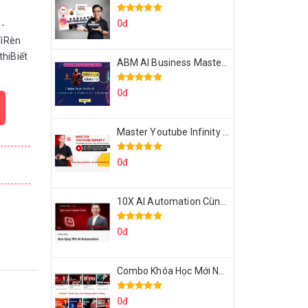
0đ
 -
gìRèn
thiBiết
ABM AI Business Master 7 Ngày Thực Chiến AI Của Đặng Tú
0đ
Master Youtube Infinity Biến Youtube Thành Cỗ Máy Kiếm Tiền Của Bạn
0đ
10X AI Automation Cùng Hoàng Mạnh Cường Topmax
0đ
Combo Khóa Học Mới Nhất Của Hoàng Mạnh Cường
0đ