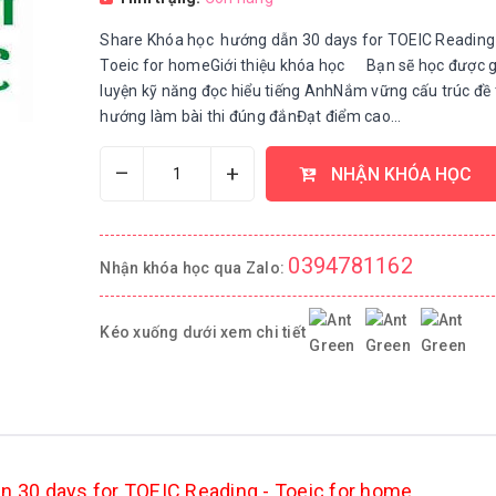
Share Khóa học hướng dẫn 30 days for TOEIC Reading
Toeic for homeGiới thiệu khóa học Bạn sẽ học được 
luyện kỹ năng đọc hiểu tiếng AnhNắm vững cấu trúc đề 
hướng làm bài thi đúng đắnĐạt điểm cao...
–
+
NHẬN KHÓA HỌC
0394781162
Nhận khóa học qua Zalo:
Kéo xuống dưới xem chi tiết
 30 days for TOEIC Reading - Toeic for home