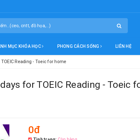
ANH MỤC KHÓA HỌC
PHONG CÁCH SỐNG
LIÊN HỆ
 TOEIC Reading - Toeic for home
ays for TOEIC Reading - Toeic f
0đ
Tình trạng:
Còn hàng