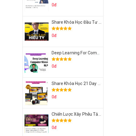
0đ
Share Khóa Học Đầu Tư 2024 Của Hieutv
0đ
Deep Learning For Computer Vision Cơ Bản Của Việt Nguyễn Ai
0đ
Share Khóa Học 21 Day Video Mastery Của Kobe
0đ
Chiến Lược Xây Phễu Tăng Trưởng 100.000 Khách Hàng Zalo OA Tự Động
0đ