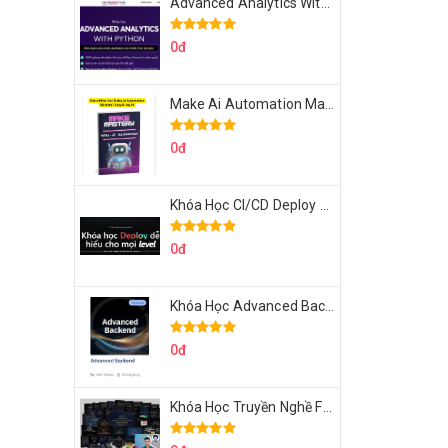
Advanced Analytics With Python Của Tomorrow Marketers
0đ
Make Ai Automation Mastery Của Aisayhi
0đ
Khóa Học CI/CD Deploy React, Next, Node lên VPS Dư Thanh Được
0đ
Khóa Học Advanced Backend Của Roninhub.com
0đ
Khóa Học Truyền Nghề Facebook Ads Freelancer 102 Của Quý Tộc