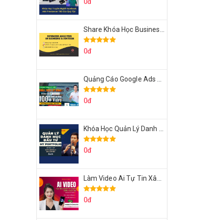
0đ
Share Khóa Học Business Analysis For Banking & Fintech Của Hai Lúa
0đ
Quảng Cáo Google Ads Từ Cơ Bản Đến Nâng Cao Cùng Tungleads
0đ
Khóa Học Quản Lý Danh Mục Đầu Tư My Portfolio Của Afa
0đ
Làm Video Ai Tự Tin Xây Kênh Kiếm Tiền Của Khởi Nguyên MMO
0đ