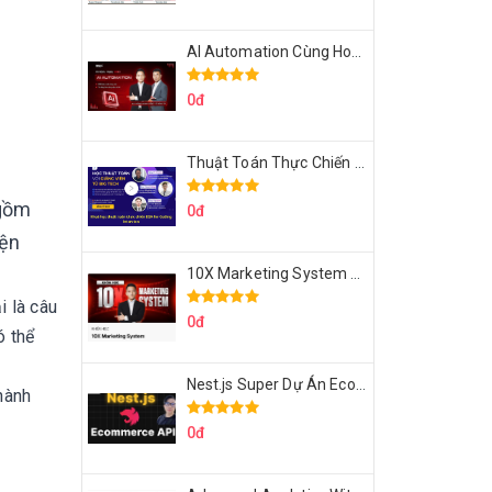
AI Automation Cùng Hoàng Mạnh Cường Topmax
0đ
Thuật Toán Thực Chiến DSA For Coding Interview Cùng Fsecourse
 gồm
0đ
iện
10X Marketing System Cùng Hoàng Mạnh Cường Topmax
i là câu
0đ
ó thể
Nest.js Super Dự Án Ecommerce API Tích Hợp Thanh Toán Online
hành
0đ