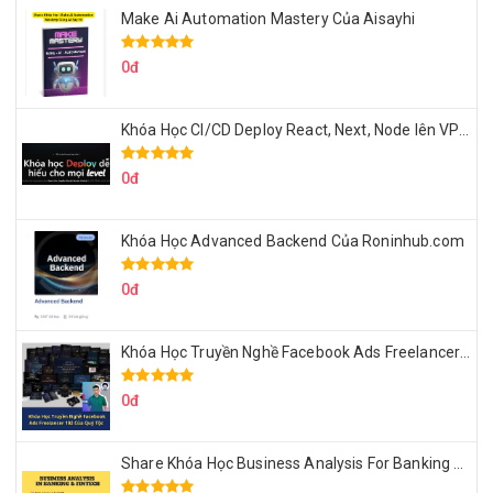
Make Ai Automation Mastery Của Aisayhi
0đ
Khóa Học CI/CD Deploy React, Next, Node lên VPS Dư Thanh Được
0đ
Khóa Học Advanced Backend Của Roninhub.com
0đ
Khóa Học Truyền Nghề Facebook Ads Freelancer 102 Của Quý Tộc
0đ
Share Khóa Học Business Analysis For Banking & Fintech Của Hai Lúa