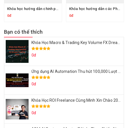
Khóa học hướng dẫn chinh phục toeic - 30 days for 800 TOEIC Listening
Khóa học hướng dẫn các Phương pháp chọn đáp án chính xác cho TOEIC Part 7
0đ
0đ
Bạn có thể thích
Khóa Học Macro & Trading Key Volume FX Dream Trading 2025
0đ
Ứng dụng AI Automation Thu hút 100,000 Lượt Nhắn Tin Của Khách Hàng Lý Tưởng
0đ
Khóa Học ROI Freelance Cùng Minh Xin Chào 2025
0đ