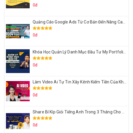
0đ
Quảng Cáo Google Ads Từ Cơ Bản Đến Nâng Cao Cùng Tungleads
0đ
Khóa Học Quản Lý Danh Mục Đầu Tư My Portfolio Của Afa
0đ
Làm Video Ai Tự Tin Xây Kênh Kiếm Tiền Của Khởi Nguyên MMO
0đ
Share Bí Kíp Giỏi Tiếng Anh Trong 3 Tháng Cho Người Học Hệ Mất Gốc
0đ