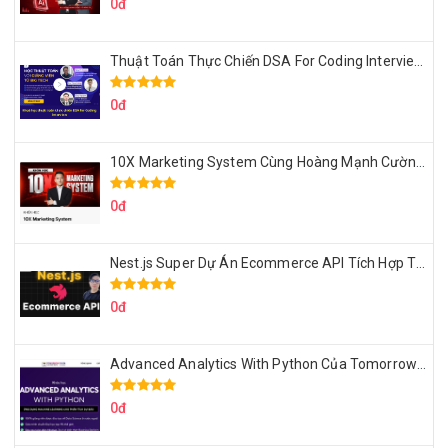
0đ
Thuật Toán Thực Chiến DSA For Coding Interview Cùng Fsecourse
0đ
10X Marketing System Cùng Hoàng Mạnh Cường Topmax
0đ
Nest.js Super Dự Án Ecommerce API Tích Hợp Thanh Toán Online
0đ
Advanced Analytics With Python Của Tomorrow Marketers
0đ