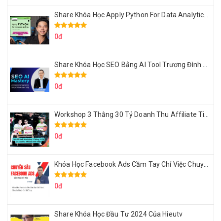
Share Khóa Học Apply Python For Data Analytics Của Mazhocdata
0đ
Share Khóa Học SEO Bằng AI Tool Trương Đình Nam
0đ
Workshop 3 Thằng 30 Tỷ Doanh Thu Affiliate Tiktok
0đ
Khóa Học Facebook Ads Cầm Tay Chỉ Việc Chuyên Sâu Lê Bá Tùng
0đ
Share Khóa Học Đầu Tư 2024 Của Hieutv