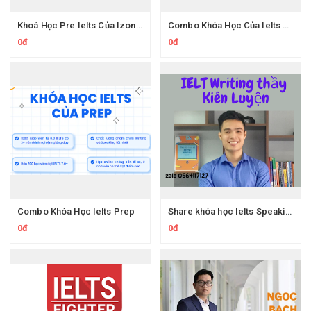
Khoá Học Pre Ielts Của Izone Edu
Combo Khóa Học Của Ielts Prep
0đ
0đ
Combo Khóa Học Ielts Prep
Share khóa học Ielts Speaking Online thầy Kiên Luyện
0đ
0đ