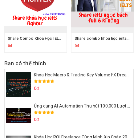
Share Combo Khóa Học IELTS FIGHTER TARGET 6.5
Share combo khóa học ielts ngọc bách online 4 kĩ năng + file tài liệu, sách ielts ngọc bách
0đ
0đ
Bạn có thể thích
Khóa Học Macro & Trading Key Volume FX Dream Trading 2025
0đ
Ứng dụng AI Automation Thu hút 100,000 Lượt Nhắn Tin Của Khách Hàng Lý Tưởng
0đ
Khóa Học ROI Freelance Cùng Minh Xin Chào 2025