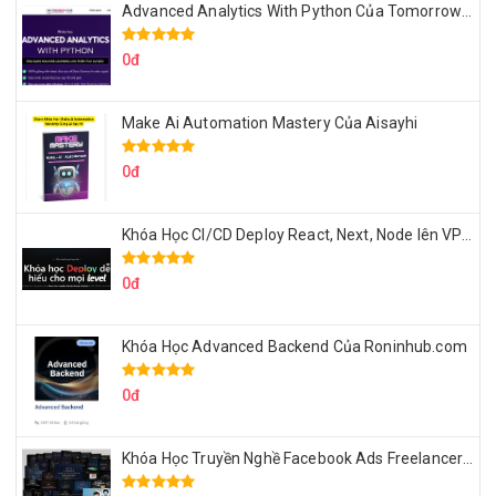
Advanced Analytics With Python Của Tomorrow Marketers
0đ
Make Ai Automation Mastery Của Aisayhi
0đ
Khóa Học CI/CD Deploy React, Next, Node lên VPS Dư Thanh Được
0đ
Khóa Học Advanced Backend Của Roninhub.com
0đ
Khóa Học Truyền Nghề Facebook Ads Freelancer 102 Của Quý Tộc