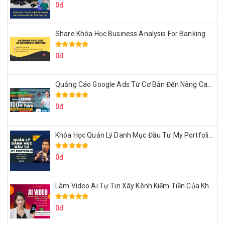
0đ
Share Khóa Học Business Analysis For Banking & Fintech Của Hai Lúa
0đ
Quảng Cáo Google Ads Từ Cơ Bản Đến Nâng Cao Cùng Tungleads
0đ
Khóa Học Quản Lý Danh Mục Đầu Tư My Portfolio Của Afa
0đ
Làm Video Ai Tự Tin Xây Kênh Kiếm Tiền Của Khởi Nguyên MMO
0đ