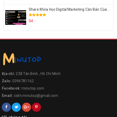
Share Khóa Học Digital Marketing Căn Bản Của Mr.Long
0đ
Địa chỉ:
238 Tân Bình , Hồ Chí Minh
Zalo:
0394781162
Facebook:
minutop.com
Email:
cskh.minutop@gmail.com