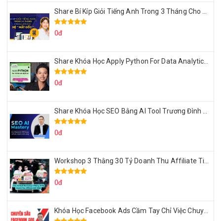
Share Bí Kíp Giỏi Tiếng Anh Trong 3 Tháng Cho Người Học Hệ Mất Gốc
0đ
Share Khóa Học Apply Python For Data Analytics Của Mazhocdata
0đ
Share Khóa Học SEO Bằng AI Tool Trương Đình Nam
0đ
Workshop 3 Thằng 30 Tỷ Doanh Thu Affiliate Tiktok
0đ
Khóa Học Facebook Ads Cầm Tay Chỉ Việc Chuyên Sâu Lê Bá Tùng