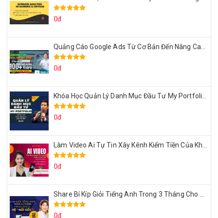
0đ
Quảng Cáo Google Ads Từ Cơ Bản Đến Nâng Cao Cùng Tungleads
0đ
Khóa Học Quản Lý Danh Mục Đầu Tư My Portfolio Của Afa
0đ
Làm Video Ai Tự Tin Xây Kênh Kiếm Tiền Của Khởi Nguyên MMO
0đ
Share Bí Kíp Giỏi Tiếng Anh Trong 3 Tháng Cho Người Học Hệ Mất Gốc
0đ