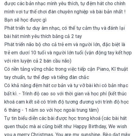
được các bản nhạc mình yêu thích, tự đệm hát cho chính
mình vơi tư thế chơi đàn chuyên nghiệp và bài bản nhất !
Bạn sẽ học được gì
Phát triển tư duy âm nhạc, có thể tự cảm thụ và đánh lại
bài hát mình yêu thích bằng cả 2 tay
Phát triển não bộ cho cả trẻ em và người lớn, đặc biệt là
trẻ em dươí 10 tuổi và người lớn tuổi (vận động tay kết hợp
với rèn luyện cả 2 bán cầu não)
Có nền tảng vững chắc trong việc tiếp cận Piano, Kĩ thuật
tay chuẩn, tư thế đẹp và tiếng đàn chắc
Có khả năng đệm hát cơ bản và tự vỡ bài khi có bản nhạc
bất kì. - Trình độ cao so với thời gian và học phí (kết thúc
khoá cam kết sẽ có trình độ tương đương với trình độ học
6 tháng - 1 năm so với học ngoài trung tâm)
Tự tin biểu diễn các bài được học trong khoá (các bài hát
quen thuộc mà ai cũng biết như Happy Birthday, We wish
you a merry Christmas, You are my sunshine, Bèo dạt mây