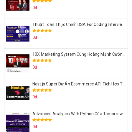
0đ
Thuật Toán Thực Chiến DSA For Coding Interview Cùng Fsecourse
0đ
10X Marketing System Cùng Hoàng Mạnh Cường Topmax
0đ
Nest.js Super Dự Án Ecommerce API Tích Hợp Thanh Toán Online
0đ
Advanced Analytics With Python Của Tomorrow Marketers
0đ