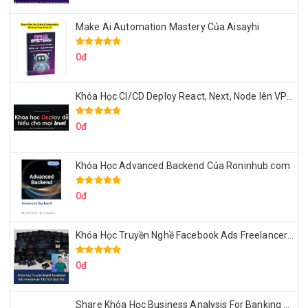
Make Ai Automation Mastery Của Aisayhi
0đ
Khóa Học CI/CD Deploy React, Next, Node lên VPS Dư Thanh Được
0đ
Khóa Học Advanced Backend Của Roninhub.com
0đ
Khóa Học Truyền Nghề Facebook Ads Freelancer 102 Của Quý Tộc
0đ
Share Khóa Học Business Analysis For Banking & Fintech Của Hai Lúa