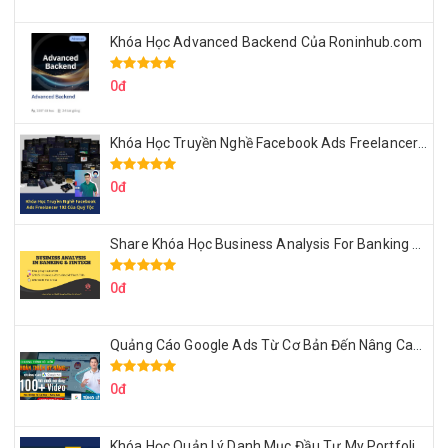
Khóa Học Advanced Backend Của Roninhub.com
0đ
Khóa Học Truyền Nghề Facebook Ads Freelancer 102 Của Quý Tộc
0đ
Share Khóa Học Business Analysis For Banking & Fintech Của Hai Lúa
0đ
Quảng Cáo Google Ads Từ Cơ Bản Đến Nâng Cao Cùng Tungleads
0đ
Khóa Học Quản Lý Danh Mục Đầu Tư My Portfolio Của Afa