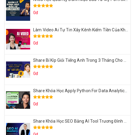
0đ
Làm Video Ai Tự Tin Xây Kênh Kiếm Tiền Của Khởi Nguyên MMO
0đ
Share Bí Kíp Giỏi Tiếng Anh Trong 3 Tháng Cho Người Học Hệ Mất Gốc
0đ
Share Khóa Học Apply Python For Data Analytics Của Mazhocdata
0đ
Share Khóa Học SEO Bằng AI Tool Trương Đình Nam
0đ