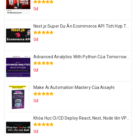
0đ
Nest.js Super Dự Án Ecommerce API Tích Hợp Thanh Toán Online
0đ
Advanced Analytics With Python Của Tomorrow Marketers
0đ
Make Ai Automation Mastery Của Aisayhi
0đ
Khóa Học CI/CD Deploy React, Next, Node lên VPS Dư Thanh Được
0đ