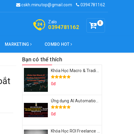
cskh.minutop@gmail.com
0394781162
Zalo
0
0394781162
MARKETING
COMBO HOT
Bạn có thể thích
Khóa Học Macro & Trading Key Volume FX Dream Trading 2025
bắt
0đ
Ứng dụng AI Automation Thu hút 100,000 Lượt Nhắn Tin Của Khách Hàng Lý Tưởng
0đ
Khóa Học ROI Freelance Cùng Minh Xin Chào 2025