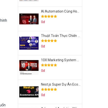
AI Automation Cùng Hoàng Mạnh Cường Topmax
hinh
0đ
Thuật Toán Thực Chiến DSA For Coding Interview Cùng Fsecourse
0đ
10X Marketing System Cùng Hoàng Mạnh Cường Topmax
0đ
Nest.js Super Dự Án Ecommerce API Tích Hợp Thanh Toán Online
0đ
muốn