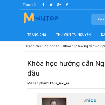
Theo dõi:
TRANG CHỦ
THƯ VIỆN TÀI NGUYÊN
D
Trang chủ
ngữ-pháp
Khóa học hướng dẫn Ngữ ph
Khóa học hướng dẫn Ngữ
đầu
Mã sản phẩm:
khoa_hoc_ta