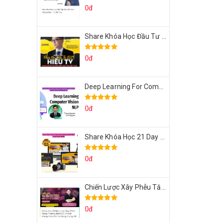
0đ
Share Khóa Học Đầu Tư 2024 Của Hieutv
0đ
Deep Learning For Computer Vision Cơ Bản Của Việt Nguyễn Ai
0đ
Share Khóa Học 21 Day Video Mastery Của Kobe
0đ
Chiến Lược Xây Phễu Tăng Trưởng 100.000 Khách Hàng Zalo OA Tự Động
0đ