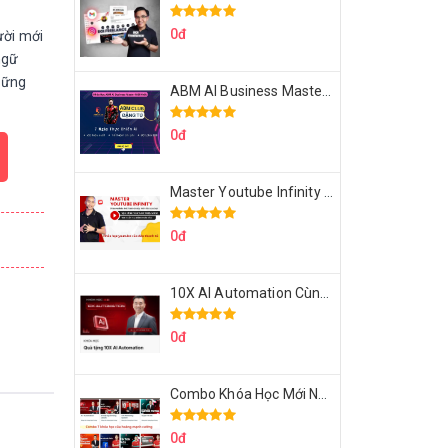
0đ
ười mới
ngữ
vững
ABM AI Business Master 7 Ngày Thực Chiến AI Của Đặng Tú
0đ
Master Youtube Infinity Biến Youtube Thành Cỗ Máy Kiếm Tiền Của Bạn
0đ
10X AI Automation Cùng Hoàng Mạnh Cường Topmax
0đ
Combo Khóa Học Mới Nhất Của Hoàng Mạnh Cường
0đ