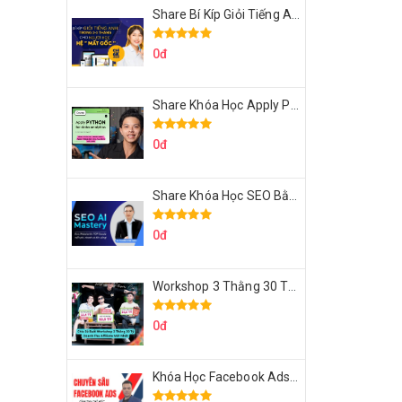
Share Bí Kíp Giỏi Tiếng Anh Trong 3 Tháng Cho Người Học Hệ Mất Gốc
0đ
Share Khóa Học Apply Python For Data Analytics Của Mazhocdata
0đ
Share Khóa Học SEO Bằng AI Tool Trương Đình Nam
0đ
Workshop 3 Thằng 30 Tỷ Doanh Thu Affiliate Tiktok
0đ
Khóa Học Facebook Ads Cầm Tay Chỉ Việc Chuyên Sâu Lê Bá Tùng