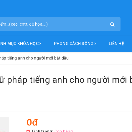
ANH MỤC KHÓA HỌC
PHONG CÁCH SỐNG
LIÊN HỆ
áp tiếng anh cho người mới bắt đầu
 pháp tiếng anh cho người mới 
0đ
Tình trạng:
Còn hàng