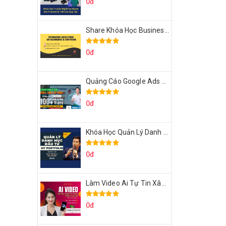
0đ
Share Khóa Học Business Analysis For Banking & Fintech Của Hai Lúa
0đ
Quảng Cáo Google Ads Từ Cơ Bản Đến Nâng Cao Cùng Tungleads
0đ
Khóa Học Quản Lý Danh Mục Đầu Tư My Portfolio Của Afa
0đ
Làm Video Ai Tự Tin Xây Kênh Kiếm Tiền Của Khởi Nguyên MMO
0đ