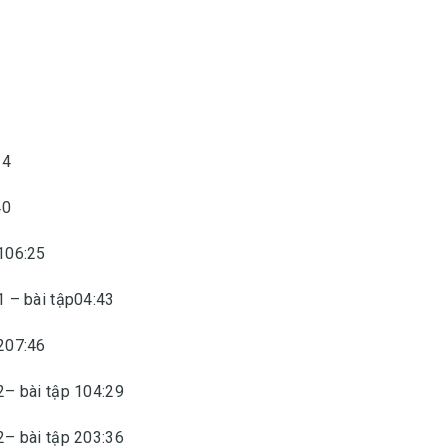
14
40
106:25
 – bài tập04:43
207:46
– bài tập 104:29
– bài tập 203:36