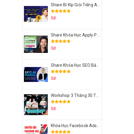
Share Bí Kíp Giỏi Tiếng Anh Trong 3 Tháng Cho Người Học Hệ Mất Gốc
0đ
Share Khóa Học Apply Python For Data Analytics Của Mazhocdata
0đ
Share Khóa Học SEO Bằng AI Tool Trương Đình Nam
0đ
Workshop 3 Thằng 30 Tỷ Doanh Thu Affiliate Tiktok
0đ
Khóa Học Facebook Ads Cầm Tay Chỉ Việc Chuyên Sâu Lê Bá Tùng