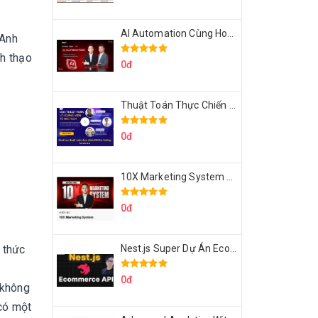
AI Automation Cùng Hoàng Mạnh Cường Topmax
 Anh
h thạo
0đ
Thuật Toán Thực Chiến DSA For Coding Interview Cùng Fsecourse
0đ
10X Marketing System Cùng Hoàng Mạnh Cường Topmax
0đ
 thức
Nest.js Super Dự Án Ecommerce API Tích Hợp Thanh Toán Online
0đ
 không
 có một