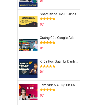
0đ
Share Khóa Học Business Analysis For Banking & Fintech Của Hai Lúa
0đ
Quảng Cáo Google Ads Từ Cơ Bản Đến Nâng Cao Cùng Tungleads
0đ
Khóa Học Quản Lý Danh Mục Đầu Tư My Portfolio Của Afa
0đ
Làm Video Ai Tự Tin Xây Kênh Kiếm Tiền Của Khởi Nguyên MMO
0đ