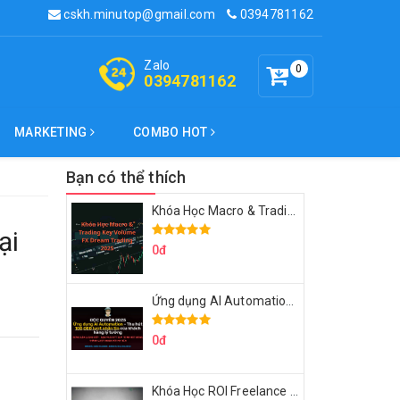
cskh.minutop@gmail.com
0394781162
Zalo
0
0394781162
MARKETING
COMBO HOT
Bạn có thể thích
Khóa Học Macro & Trading Key Volume FX Dream Trading 2025
ại
0đ
Ứng dụng AI Automation Thu hút 100,000 Lượt Nhắn Tin Của Khách Hàng Lý Tưởng
0đ
Khóa Học ROI Freelance Cùng Minh Xin Chào 2025