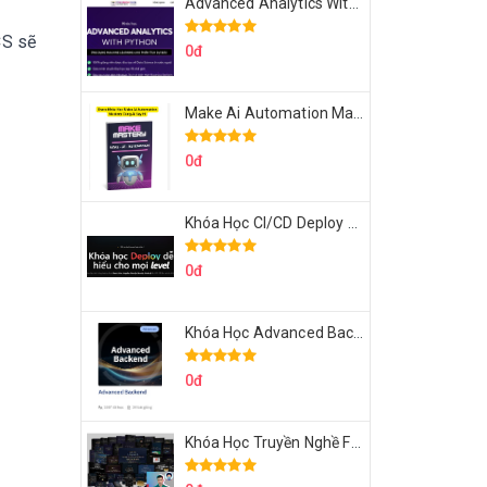
Advanced Analytics With Python Của Tomorrow Marketers
CS sẽ
0đ
Make Ai Automation Mastery Của Aisayhi
0đ
Khóa Học CI/CD Deploy React, Next, Node lên VPS Dư Thanh Được
0đ
Khóa Học Advanced Backend Của Roninhub.com
0đ
Khóa Học Truyền Nghề Facebook Ads Freelancer 102 Của Quý Tộc