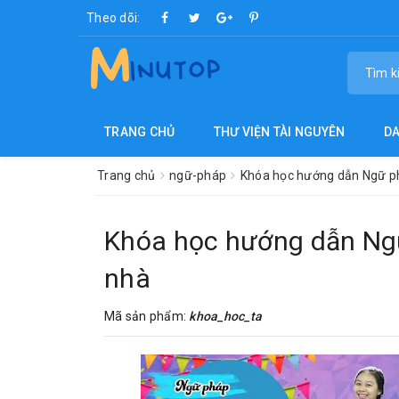
Theo dõi:
TRANG CHỦ
THƯ VIỆN TÀI NGUYÊN
D
Trang chủ
ngữ-pháp
Khóa học hướng dẫn Ngữ ph
Khóa học hướng dẫn Ngữ
nhà
Mã sản phẩm:
khoa_hoc_ta