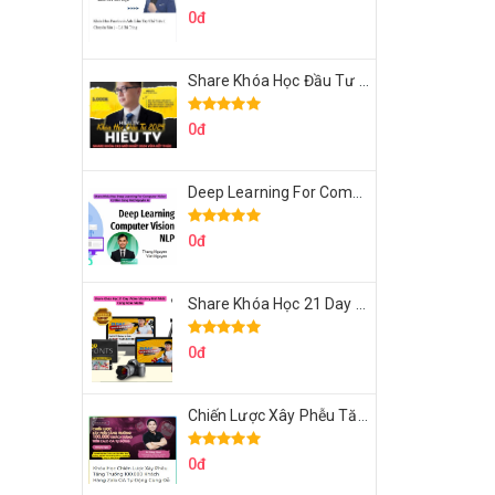
0đ
Share Khóa Học Đầu Tư 2024 Của Hieutv
0đ
Deep Learning For Computer Vision Cơ Bản Của Việt Nguyễn Ai
0đ
Share Khóa Học 21 Day Video Mastery Của Kobe
0đ
Chiến Lược Xây Phễu Tăng Trưởng 100.000 Khách Hàng Zalo OA Tự Động
0đ