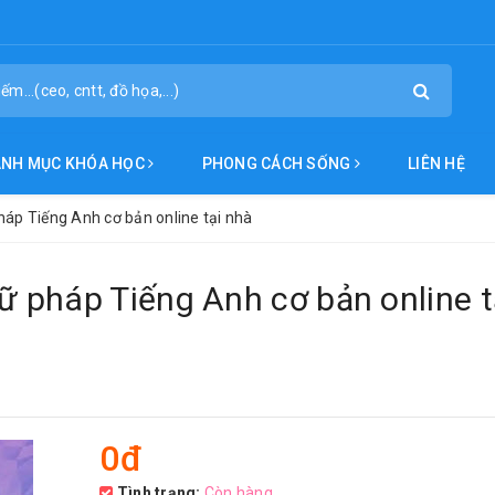
ANH MỤC KHÓA HỌC
PHONG CÁCH SỐNG
LIÊN HỆ
áp Tiếng Anh cơ bản online tại nhà
 pháp Tiếng Anh cơ bản online t
0đ
Tình trạng:
Còn hàng