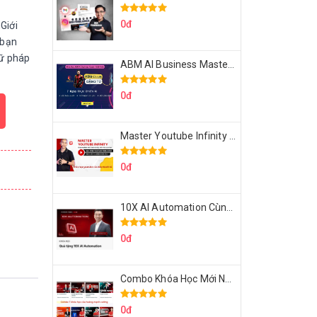
0đ
Giới
 bạn
gữ pháp
ABM AI Business Master 7 Ngày Thực Chiến AI Của Đặng Tú
0đ
Master Youtube Infinity Biến Youtube Thành Cỗ Máy Kiếm Tiền Của Bạn
0đ
10X AI Automation Cùng Hoàng Mạnh Cường Topmax
0đ
Combo Khóa Học Mới Nhất Của Hoàng Mạnh Cường
0đ