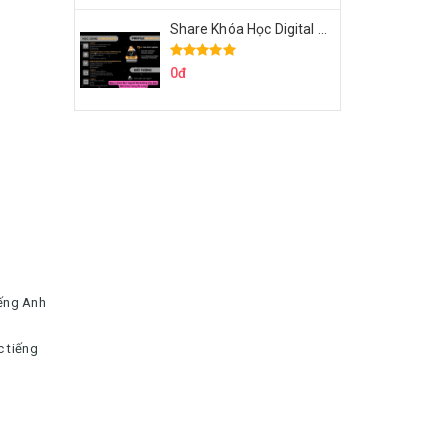
Share Khóa Học Digital Marketing Căn Bản Của Mr.Long
0đ
iếng Anh
 tiếng