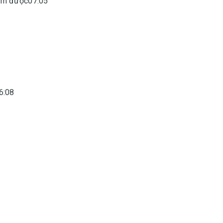
đếm được07:05
6:08