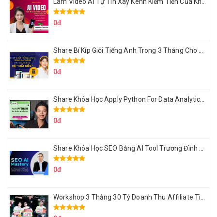
Làm Video Ai Tự Tin Xây Kênh Kiếm Tiền Của Khởi Nguyên MMO
0đ
Share Bí Kíp Giỏi Tiếng Anh Trong 3 Tháng Cho Người Học Hệ Mất Gốc
0đ
Share Khóa Học Apply Python For Data Analytics Của Mazhocdata
0đ
Share Khóa Học SEO Bằng AI Tool Trương Đình Nam
0đ
Workshop 3 Thằng 30 Tỷ Doanh Thu Affiliate Tiktok