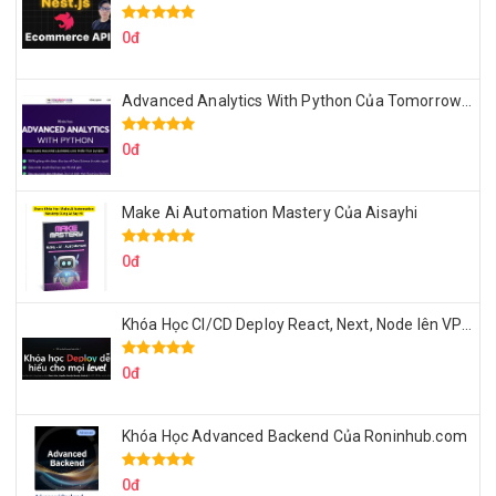
0đ
Advanced Analytics With Python Của Tomorrow Marketers
0đ
Make Ai Automation Mastery Của Aisayhi
0đ
Khóa Học CI/CD Deploy React, Next, Node lên VPS Dư Thanh Được
0đ
Khóa Học Advanced Backend Của Roninhub.com
0đ