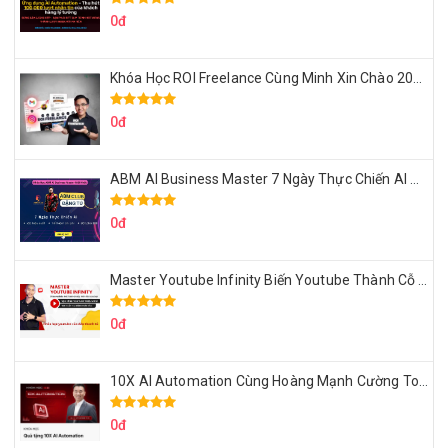
0đ
Khóa Học ROI Freelance Cùng Minh Xin Chào 2025
0đ
ABM AI Business Master 7 Ngày Thực Chiến AI Của Đặng Tú
0đ
Master Youtube Infinity Biến Youtube Thành Cỗ Máy Kiếm Tiền Của Bạn
0đ
10X AI Automation Cùng Hoàng Mạnh Cường Topmax
0đ