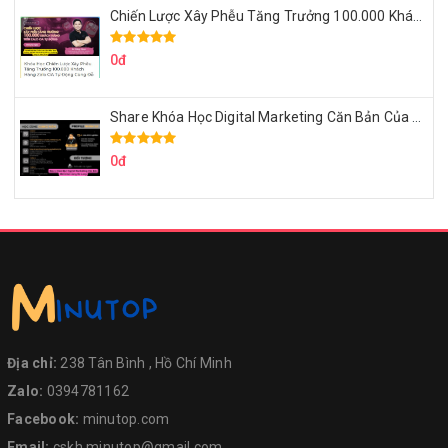
Chiến Lược Xây Phễu Tăng Trưởng 100.000 Khách Hàng Zalo OA Tự Động
0đ
Share Khóa Học Digital Marketing Căn Bản Của Mr.Long
0đ
Địa chỉ:
238 Tân Bình , Hồ Chí Minh
Zalo:
0394781162
Facebook:
minutop.com
Email:
cskh.minutop@gmail.com