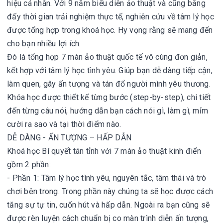
hiệu cá nhân. Với 9 năm biểu diễn ảo thuật và cũng bằng
đấy thời gian trải nghiệm thực tế, nghiên cứu về tâm lý học
được tổng hợp trong khoá học. Hy vọng rằng sẽ mang đến
cho bạn nhiều lợi ích.
Đó là tổng hợp 7 màn ảo thuật quốc tế vô cùng đơn giản,
kết hợp với tâm lý học tình yêu. Giúp bạn dễ dàng tiếp cận,
làm quen, gây ấn tượng và tán đổ người mình yêu thương.
Khóa học được thiết kế từng bước (step-by-step), chi tiết
đến từng câu nói, hướng dẫn bạn cách nói gì, làm gì, mỉm
cười ra sao và tại thời điểm nào.
DỄ DÀNG - ẤN TƯỢNG – HẤP DẪN
Khoá học Bí quyết tán tỉnh với 7 màn ảo thuật kinh điển
gồm 2 phần:
- Phần 1: Tâm lý học tình yêu, nguyên tắc, tâm thái và trò
chơi bên trong. Trong phần này chúng ta sẽ học được cách
tăng sự tự tin, cuốn hút và hấp dẫn. Ngoài ra bạn cũng sẽ
được rèn luyện cách chuẩn bị co màn trình diễn ấn tượng,