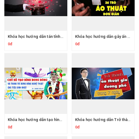
Khóa học hướng dẫn tán tỉnh người yêu với 7 màn ảo thuật kinh điển
Khóa học hướng dẫn gây ấn tượng sâu sắc với 36 trò ảo thuật đơn giản
0đ
0đ
Khóa học hướng dẫn tạo hình bong bóng và trang trí bong bóng cho tiệc sinh nhật
Khóa học hướng dẫn Trở thành ảo thuật gia đường phố tài ba chỉ trong vòng 7 ngày
0đ
0đ