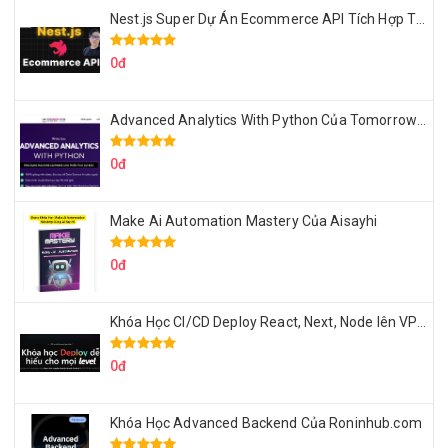
Nest.js Super Dự Án Ecommerce API Tích Hợp Thanh Toán Online
0đ
Advanced Analytics With Python Của Tomorrow Marketers
0đ
Make Ai Automation Mastery Của Aisayhi
0đ
Khóa Học CI/CD Deploy React, Next, Node lên VPS Dư Thanh Được
0đ
Khóa Học Advanced Backend Của Roninhub.com