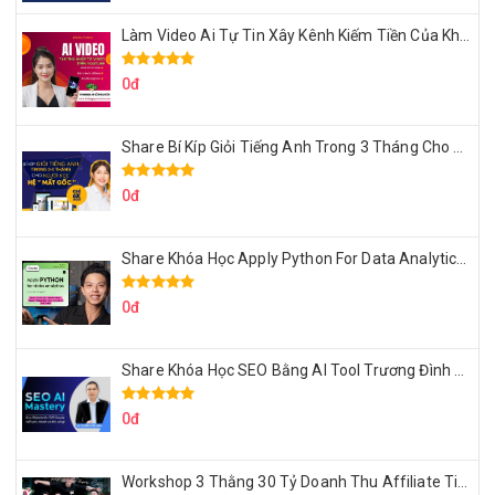
Làm Video Ai Tự Tin Xây Kênh Kiếm Tiền Của Khởi Nguyên MMO
0đ
Share Bí Kíp Giỏi Tiếng Anh Trong 3 Tháng Cho Người Học Hệ Mất Gốc
0đ
Share Khóa Học Apply Python For Data Analytics Của Mazhocdata
0đ
Share Khóa Học SEO Bằng AI Tool Trương Đình Nam
0đ
Workshop 3 Thằng 30 Tỷ Doanh Thu Affiliate Tiktok