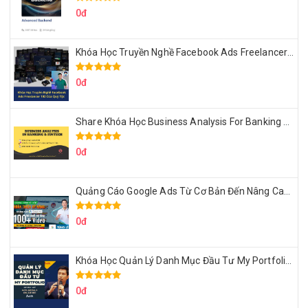
0đ
Khóa Học Truyền Nghề Facebook Ads Freelancer 102 Của Quý Tộc
0đ
Share Khóa Học Business Analysis For Banking & Fintech Của Hai Lúa
0đ
Quảng Cáo Google Ads Từ Cơ Bản Đến Nâng Cao Cùng Tungleads
0đ
Khóa Học Quản Lý Danh Mục Đầu Tư My Portfolio Của Afa
0đ