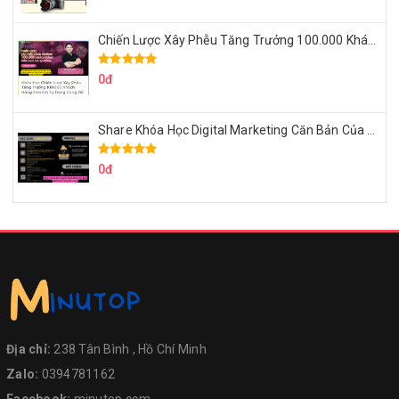
Chiến Lược Xây Phễu Tăng Trưởng 100.000 Khách Hàng Zalo OA Tự Động
0đ
Share Khóa Học Digital Marketing Căn Bản Của Mr.Long
0đ
Địa chỉ:
238 Tân Bình , Hồ Chí Minh
Zalo:
0394781162