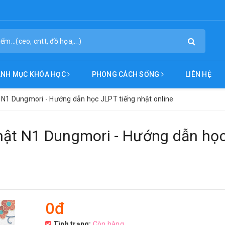
ANH MỤC KHÓA HỌC
PHONG CÁCH SỐNG
LIÊN HỆ
 N1 Dungmori - Hướng dẫn học JLPT tiếng nhật online
hật N1 Dungmori - Hướng dẫn họ
0đ
Tình trạng:
Còn hàng