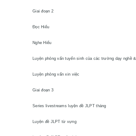
Giai đoạn 2

Đọc Hiểu

Nghe Hiểu

Luyện phỏng vấn tuyển sinh của các trường dạy nghề & 
Luyện phỏng vấn xin việc

Giai đoạn 3

Series livestreams luyện đề JLPT tháng

Luyện đề JLPT từ vựng
