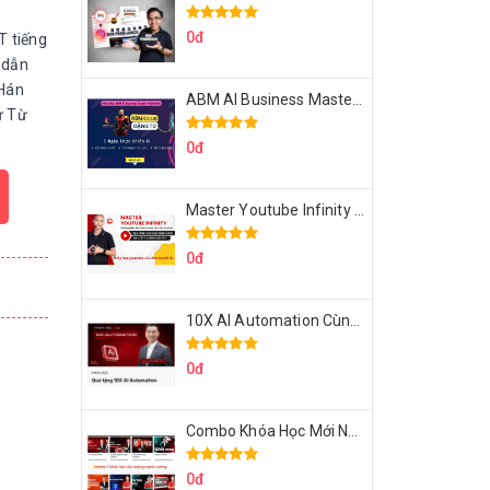
0đ
T tiếng
 dẫn
 Hán
ABM AI Business Master 7 Ngày Thực Chiến AI Của Đặng Tú
ử Từ
0đ
Master Youtube Infinity Biến Youtube Thành Cỗ Máy Kiếm Tiền Của Bạn
0đ
10X AI Automation Cùng Hoàng Mạnh Cường Topmax
0đ
Combo Khóa Học Mới Nhất Của Hoàng Mạnh Cường
0đ