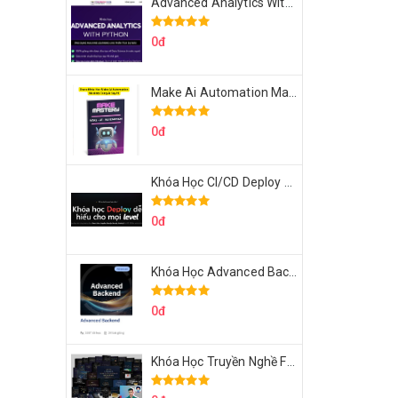
Advanced Analytics With Python Của Tomorrow Marketers
0đ
Make Ai Automation Mastery Của Aisayhi
0đ
Khóa Học CI/CD Deploy React, Next, Node lên VPS Dư Thanh Được
0đ
Khóa Học Advanced Backend Của Roninhub.com
0đ
Khóa Học Truyền Nghề Facebook Ads Freelancer 102 Của Quý Tộc