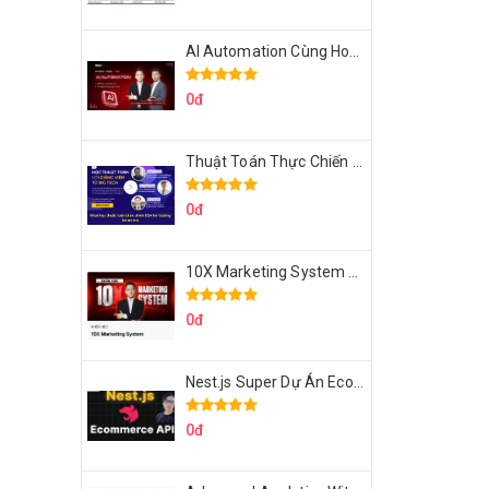
AI Automation Cùng Hoàng Mạnh Cường Topmax
0đ
Thuật Toán Thực Chiến DSA For Coding Interview Cùng Fsecourse
0đ
10X Marketing System Cùng Hoàng Mạnh Cường Topmax
0đ
Nest.js Super Dự Án Ecommerce API Tích Hợp Thanh Toán Online
0đ