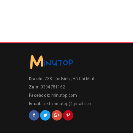
Địa chỉ:
238 Tân Bình , Hồ Chí Minh
Zalo:
0394781162
Facebook:
minutop.com
Email:
cskh.minutop@gmail.com