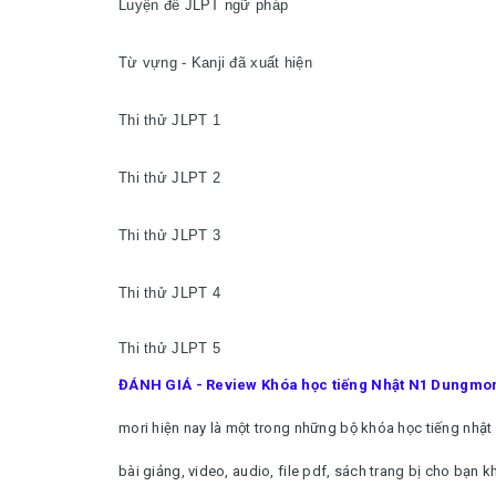
Luyện đề JLPT ngữ pháp

Từ vựng - Kanji đã xuất hiện

Thi thử JLPT 1

Thi thử JLPT 2

Thi thử JLPT 3

Thi thử JLPT 4

Thi thử JLPT 5
ĐÁNH GIÁ - Review Khóa học tiếng Nhật N1 Dungmori
mori hiện nay là một trong những bộ khóa học tiếng nhật
bài giảng, video, audio, file pdf, sách trang bị cho bạn k