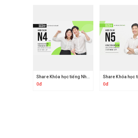
Share Khóa học tiếng Nhật N4 Dungmori - Hướng dẫn học JLPT tiếng nhật online
0đ
0đ