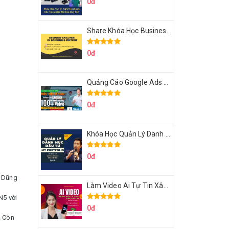
0đ
Share Khóa Học Business Analysis For Banking & Fintech Của Hai Lúa
0đ
Quảng Cáo Google Ads Từ Cơ Bản Đến Nâng Cao Cùng Tungleads
0đ
Khóa Học Quản Lý Danh Mục Đầu Tư My Portfolio Của Afa
0đ
t Dũng
Làm Video Ai Tự Tin Xây Kênh Kiếm Tiền Của Khởi Nguyên MMO
N5 với
0đ
. Còn