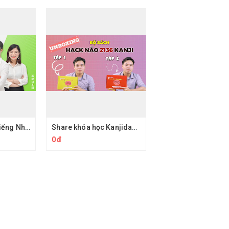
Share Khóa học tiếng Nhật N5 Dungmori - Hướng dẫn học JLPT tiếng nhật online
Share khóa học Kanjidao.com - Học Kanji Qua Câu Chuyện
0đ