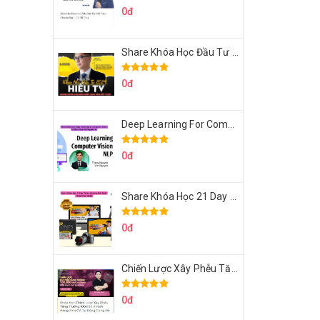
0đ
Share Khóa Học Đầu Tư 2024 Của Hieutv
0đ
Deep Learning For Computer Vision Cơ Bản Của Việt Nguyễn Ai
0đ
Share Khóa Học 21 Day Video Mastery Của Kobe
0đ
Chiến Lược Xây Phễu Tăng Trưởng 100.000 Khách Hàng Zalo OA Tự Động
0đ