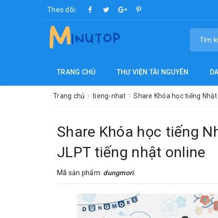
Theo dõi:
TRANG CHỦ
THƯ VIỆN TÀI NGUYÊN
D
Trang chủ
tieng-nhat
Share Khóa học tiếng Nhật
Share Khóa học tiếng N
JLPT tiếng nhật online
Mã sản phẩm:
dungmori