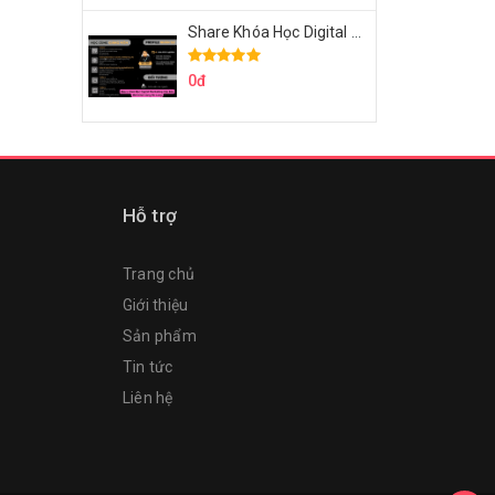
Share Khóa Học Digital Marketing Căn Bản Của Mr.Long
0đ
Hỗ trợ
Trang chủ
Giới thiệu
Sản phẩm
Tin tức
Liên hệ