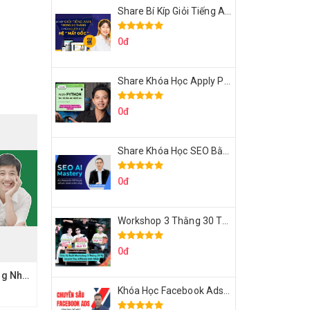
Share Bí Kíp Giỏi Tiếng Anh Trong 3 Tháng Cho Người Học Hệ Mất Gốc
0đ
Share Khóa Học Apply Python For Data Analytics Của Mazhocdata
0đ
Share Khóa Học SEO Bằng AI Tool Trương Đình Nam
0đ
Workshop 3 Thằng 30 Tỷ Doanh Thu Affiliate Tiktok
0đ
Share Khóa học tiếng Nhật N2 Dungmori - Hướng dẫn học JLPT tiếng nhật online
Khóa Học Facebook Ads Cầm Tay Chỉ Việc Chuyên Sâu Lê Bá Tùng