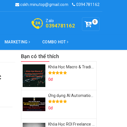
cskh.minutop@gmail.com
0394781162
Zalo
0
0394781162
MARKETING
COMBO HOT
Bạn có thể thích
Khóa Học Macro & Trading Key Volume FX Dream Trading 2025
c
0đ
Ứng dụng AI Automation Thu hút 100,000 Lượt Nhắn Tin Của Khách Hàng Lý Tưởng
0đ
Khóa Học ROI Freelance Cùng Minh Xin Chào 2025