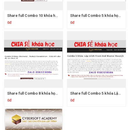
Share full Combo 10 khóa học hướng dẫn Lập trình Front End Foundation trên Cyberlearn
Share full Combo 5 khóa học hướng dẫn Tư duy lập trình, Thuật toán nền tảng & Lập trình hướng đối tượng trên Cyberlearn.vn
0đ
0đ
Share full Combo 8 khóa học Backend - NodeJS Foundation - Hướng dẫn viết API cho dự án thực tế trên Cyberlearn
Share full Combo 5 khóa Lập trình Front End Master ReactJS trên Cyberlearn
0đ
0đ