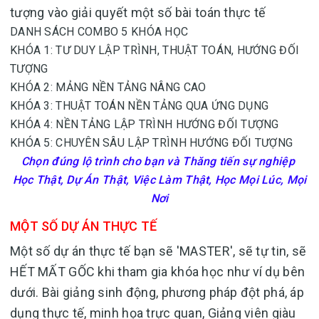
tượng vào giải quyết một số bài toán thực tế
DANH SÁCH COMBO 5 KHÓA HỌC
KHÓA 1: TƯ DUY LẬP TRÌNH, THUẬT TOÁN, HƯỚNG ĐỐI
TƯỢNG
KHÓA 2: MẢNG NỀN TẢNG NÂNG CAO
KHÓA 3: THUẬT TOÁN NỀN TẢNG QUA ỨNG DỤNG
KHÓA 4: NỀN TẢNG LẬP TRÌNH HƯỚNG ĐỐI TƯỢNG
KHÓA 5: CHUYÊN SÂU LẬP TRÌNH HƯỚNG ĐỐI TƯỢNG
Chọn đúng lộ trình cho bạn và Thăng tiến sự nghiệp
Học Thật, Dự Án Thật, Việc Làm Thật, Học Mọi Lúc, Mọi
Nơi
MỘT SỐ DỰ ÁN THỰC TẾ
Một số dự án thực tế bạn sẽ 'MASTER', sẽ tự tin, sẽ
HẾT MẤT GỐC khi tham gia khóa học như ví dụ bên
dưới. Bài giảng sinh động, phương pháp đột phá, áp
dụng thực tế, minh họa trực quan, Giảng viên giàu