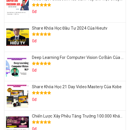
0đ
Share Khóa Học Đầu Tư 2024 Của Hieutv
0đ
Deep Learning For Computer Vision Cơ Bản Của Việt Nguyễn Ai
0đ
Share Khóa Học 21 Day Video Mastery Của Kobe
0đ
Chiến Lược Xây Phễu Tăng Trưởng 100.000 Khách Hàng Zalo OA Tự Động
0đ