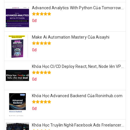
Advanced Analytics With Python Của Tomorrow Marketers
0đ
Make Ai Automation Mastery Của Aisayhi
0đ
Khóa Học CI/CD Deploy React, Next, Node lên VPS Dư Thanh Được
0đ
Khóa Học Advanced Backend Của Roninhub.com
0đ
Khóa Học Truyền Nghề Facebook Ads Freelancer 102 Của Quý Tộc