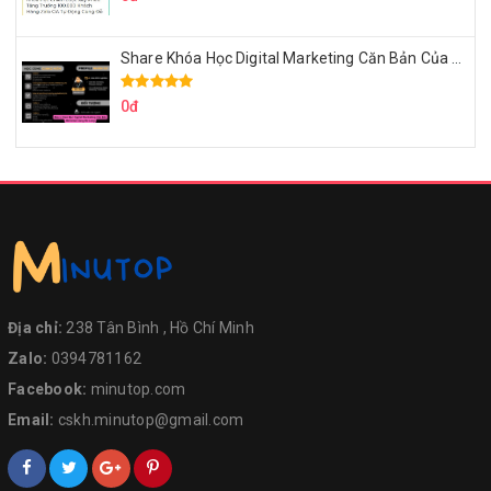
Share Khóa Học Digital Marketing Căn Bản Của Mr.Long
0đ
Địa chỉ:
238 Tân Bình , Hồ Chí Minh
Zalo:
0394781162
Facebook:
minutop.com
Email:
cskh.minutop@gmail.com