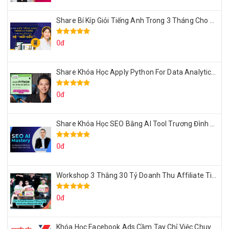
Share Bí Kíp Giỏi Tiếng Anh Trong 3 Tháng Cho Người Học Hệ Mất Gốc
0đ
Share Khóa Học Apply Python For Data Analytics Của Mazhocdata
0đ
Share Khóa Học SEO Bằng AI Tool Trương Đình Nam
0đ
Workshop 3 Thằng 30 Tỷ Doanh Thu Affiliate Tiktok
0đ
Khóa Học Facebook Ads Cầm Tay Chỉ Việc Chuyên Sâu Lê Bá Tùng