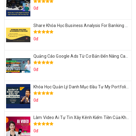
0đ
Share Khóa Học Business Analysis For Banking & Fintech Của Hai Lúa
0đ
Quảng Cáo Google Ads Từ Cơ Bản Đến Nâng Cao Cùng Tungleads
0đ
Khóa Học Quản Lý Danh Mục Đầu Tư My Portfolio Của Afa
0đ
Làm Video Ai Tự Tin Xây Kênh Kiếm Tiền Của Khởi Nguyên MMO
0đ