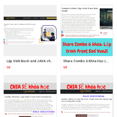
Lập trình Back-end JAVA chuyên sâu Của Cyberlearn
Share Combo 6 Khóa Học Lập trình Front End VueJS Trên Cyberlearn
0đ
0đ