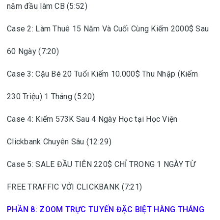
năm đầu làm CB (5:52)
Case 2: Làm Thuê 15 Năm Và Cuối Cùng Kiếm 2000$ Sau
60 Ngày (7:20)
Case 3: Cậu Bé 20 Tuổi Kiếm 10.000$ Thu Nhập (Kiếm
230 Triệu) 1 Tháng (5:20)
Case 4: Kiếm 573K Sau 4 Ngày Học tại Học Viện
Clickbank Chuyên Sâu (12:29)
Case 5: SALE ĐẦU TIÊN 220$ CHỈ TRONG 1 NGÀY TỪ
FREE TRAFFIC VỚI CLICKBANK (7:21)
PHẦN 8: ZOOM TRỰC TUYẾN ĐẶC BIỆT HÀNG THÁNG