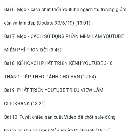
Bài 6: Mẹo - cách phát triển Youtube ngách thị trường giảm
cân và làm đẹp (Update 30/6/19) (13:01)
Bài 7: Mẹo - CÁCH SỬ DỤNG PHẦN MỀM LÀM YOUTUBE
MIỄN PHÍ TRỌN ĐỜI (3:43)
Bài 8: KẾ HOẠCH PHÁT TRIỂN KÊNH YOUTUBE 3- 6
THÁNG TIẾP THEO DÀNH CHO BẠN (12:54)
Bài 9: PHÁT TRIỂN YOUTUBE TRIỆU VIEW LÀM
CLICKBANK (13:21)
Bài 10: Tuyệt chiêu sản xuất Video để chốt sale đúng
khách có nhu cầu mua Sản Phẩm Clickbank (18:11)