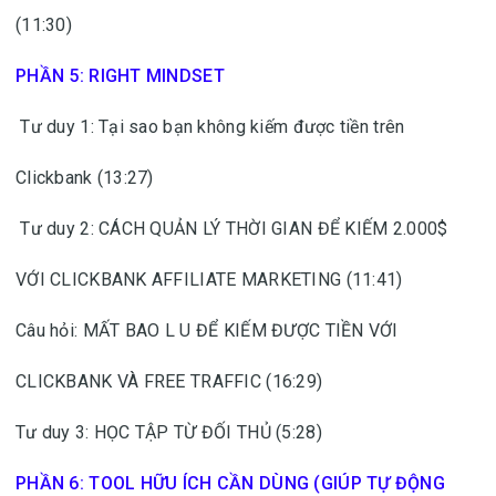
(11:30)
PHẦN 5: RIGHT MINDSET
Tư duy 1: Tại sao bạn không kiếm được tiền trên
Clickbank (13:27)
Tư duy 2: CÁCH QUẢN LÝ THỜI GIAN ĐỂ KIẾM 2.000$
VỚI CLICKBANK AFFILIATE MARKETING (11:41)
Câu hỏi: MẤT BAO L U ĐỂ KIẾM ĐƯỢC TIỀN VỚI
CLICKBANK VÀ FREE TRAFFIC (16:29)
Tư duy 3: HỌC TẬP TỪ ĐỐI THỦ (5:28)
PHẦN 6: TOOL HỮU ÍCH CẦN DÙNG (GIÚP TỰ ĐỘNG