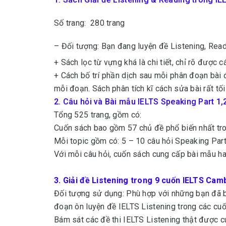
Số trang: 280 trang
– Đối tượng: Bạn đang luyện đề Listening, Re
+ Sách lọc từ vựng khá là chi tiết, chỉ rõ được 
+ Cách bố trí phần dịch sau mỗi phân đoạn bài đ
mỗi đoạn. S
ách phân tích kĩ cách sửa bài rất tố
2.
Câu hỏi và Bài mẫu IELTS Speaking Part 1
Tổng 525 trang, gồm có:
Cuốn sách bao gồm 57 chủ đề phổ biến nhất tr
Mỗi topic gồm có: 5 – 10 câu hỏi Speaking Part
Với mỗi câu hỏi, cuốn sách cung cấp bài mẫu hay
3.
Giải đề Listening trong 9 cuốn IELTS Cam
Đối tượng sử dụng: Phù hợp với những bạn đã bi
đoạn ôn luyện đề IELTS Listening trong các cu
Bám sát các đề thi IELTS Listening thật được 