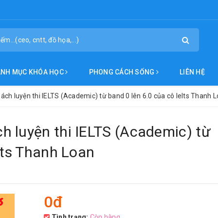
ANH MỤC KHÓA HỌC
PHONG CÁCH SỐNG
LIÊN HỆ
ch luyện thi IELTS (Academic) từ band 0 lên 6.0 của cô Ielts Thanh 
h luyện thi IELTS (Academic) từ
elts Thanh Loan
0đ
Tình trạng:
Còn hàng