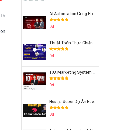
AI Automation Cùng Hoàng Mạnh Cường Topmax
 thi
0đ
 ôn
Thuật Toán Thực Chiến DSA For Coding Interview Cùng Fsecourse
0đ
10X Marketing System Cùng Hoàng Mạnh Cường Topmax
0đ
Nest.js Super Dự Án Ecommerce API Tích Hợp Thanh Toán Online
0đ