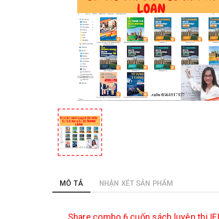
MÔ TẢ
NHẬN XÉT SẢN PHẨM
Share combo 6 cuốn sách luyện thi IE