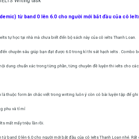
IELTS Writing task
demic) từ band 0 lên 6.0 cho người mới bắt đầu của cô Ielt
ielts tự học tại nhà mà chưa biết đến bộ sách này của cô ielts Thanh Loan.
đến chuyên sâu giúp bạn đạt được 6.0 trong kì thi sát hạch ielts . Combo 
à nội dung chuẩn xác trong từng phần, từng chuyên đề luyện thi ielts cho cá
là thuộc form ăn chắc viết trong writing luôn ý còn có bài luyện tập để ghi
g phu và tỉ mỉ
ts mất mấy triệu lần rồi.
từ band 0 lên 6.0 cho người mới bắt đầu của cô Ielts Thanh Loan nhé. Rất