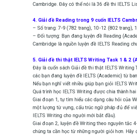
Cambridge. Đây có thể nói là 36 đề thi IELTS Lis
4.
Giải đề Reading trong 9 cuốn IELTS Camb
– Số trang: 7-9 (782 trang), 10-12 (802 trang), 
– Đối tượng: Bạn đang luyện đề Reading (Acad
Cambridge là nguồn luyện đề IELTS Reading chu
5.
Giải đề thi thật IELTS Writing Task 1 & 2
Đây là cuốn sách Giải đề thi thật IELTS Writing
các bạn đang luyện đề IELTS (Academic) từ ban
Nếu bạn nghĩ viết nhiều giúp bạn giỏi IELTS Writ
Quá trình học IELTS Writing được chia thành hai
Giai đoạn 1, tự tìm hiểu các dạng câu hỏi của Wr
một lượng từ vựng, cấu trúc ngữ pháp đủ để vi
IELTS Writing cho người mới bắt đầu).
Giai đoạn 2, luyện đề Writing theo nguyên tắc 4-
chúng ta cần học từ những người giỏi hơn. Hãy đ