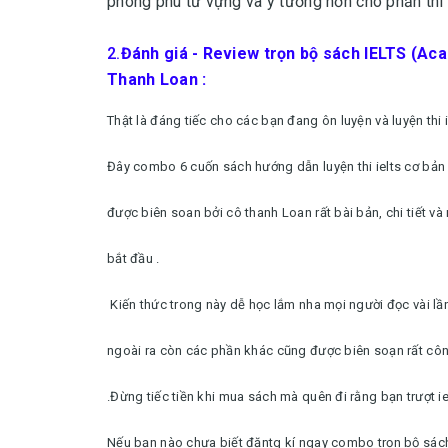
phong phú từ vựng và ý tưởng hơn cho phần thi 
2.
Đánh giá - Review trọn bộ sách IELTS (Aca
Thanh Loan :
Thật là đáng tiếc cho các bạn đang ôn luyện và luyện thi 
Đây combo 6 cuốn sách hướng dẫn luyện thi ielts cơ bản 
được biên soan bởi cô thanh Loan rất bài bản, chi tiết v
bắt đầu .
Kiến thức trong này dễ học lắm nha mọi người đọc vài lần 
ngoài ra còn các phần khác cũng được biên soạn rất côn
.Đừng tiếc tiền khi mua sách mà quên đi rằng bạn trượt iel
Nếu bạn nào chưa biết đăntg kí ngay combo trọn bộ sách 