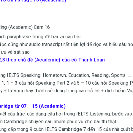
ading (Academic) Cam 16
cách paraphrase trong đề bài và câu hỏi.
ọc cũng như audio transcript rất tiện lợi để đọc và hiểu sâu h
i ưu và sát sao
,2,3 theo chủ đề (Academic) của cô Thanh Loan
ong IELTS Speaking: Hometown, Education, Reading, Sports ….
 1, 1 – 3 câu hỏi Speaking Part 2 và 5 – 10 câu hỏi Speaking P
 + từ vựng hay được sử dụng trong câu trả lời + dịch tiếng Vi
bridge từ 07 – 15 (Academic)
ết cấu trúc, các dạng câu hỏi trong IELTS Listening, bước vào 
ốn Cambridge chuyên sâu nhằm phục vụ cho bài thi thật.
cung cấp trong 9 cuốn IELTS Cambridge 7 đến 15 của nhà xuất 