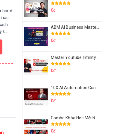
0đ
ừ band
 chào
sách
ABM AI Business Master 7 Ngày Thực Chiến AI Của Đặng Tú
 s...
0đ
Master Youtube Infinity Biến Youtube Thành Cỗ Máy Kiếm Tiền Của Bạn
0đ
10X AI Automation Cùng Hoàng Mạnh Cường Topmax
0đ
Combo Khóa Học Mới Nhất Của Hoàng Mạnh Cường
0đ
oan