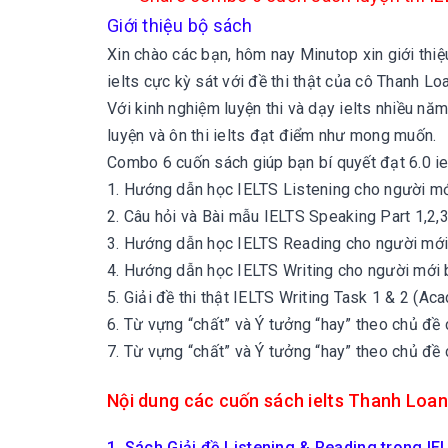
Giới thiệu bộ sách
Xin chào các bạn, hôm nay Minutop xin giới thiệ
ielts cực kỳ sát với đề thi thật của cô Thanh Loa
Với kinh nghiệm luyện thi và dạy ielts nhiều năm
luyện và ôn thi ielts đạt điểm như mong muốn.
Combo 6 cuốn sách giúp bạn bí quyết đạt 6.0 i
1.
Hướng dẫn học IELTS Listening cho người mớ
2. Câu hỏi và Bài mẫu IELTS Speaking Part 1,2,
3.
Hướng dẫn học IELTS Reading cho người mới
4.
Hướng dẫn học IELTS Writing cho người mới
5.
Giải đề thi thật IELTS Writing Task 1 & 2 (A
6.
Từ vựng “chất” và Ý tưởng “hay” theo chủ đề
7.
Từ vựng “chất” và Ý tưởng “hay” theo chủ đề 
Nội dung các cuốn sách ielts Thanh Loan
1. Sách
Giải đề Listening & Reading trong I