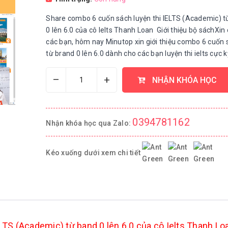
Share combo 6 cuốn sách luyện thi IELTS (Academic) t
0 lên 6.0 của cô Ielts Thanh Loan Giới thiệu bộ sáchXin
các bạn, hôm nay Minutop xin giới thiệu combo 6 cuốn 
từ brand 0 lên 6.0 dành cho các bạn luyện thi ielts cực kỳ
–
+
NHẬN KHÓA HỌC
0394781162
Nhận khóa học qua Zalo:
Kéo xuống dưới xem chi tiết
LTS (Academic) từ band 0 lên 6.0 của cô Ielts Thanh L