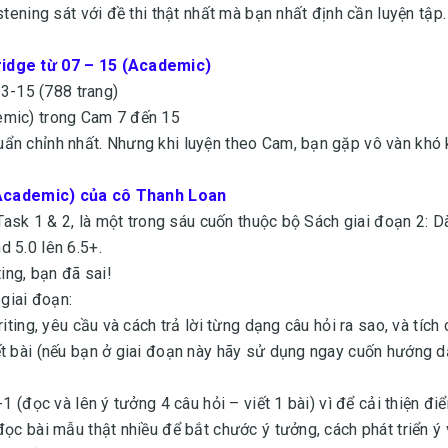
tening sát với đề thi thật nhất mà bạn nhất định cần luyện tập.
ridge từ 07 – 15 (Academic)
13-15 (788 trang)
emic) trong Cam 7 đến 15
ẩn chỉnh nhất. Nhưng khi luyện theo Cam, bạn gặp vô vàn khó 
 (Academic) của cô Thanh Loan
 Task 1 & 2, là một trong sáu cuốn thuộc bộ Sách giai đoạn 2: 
d 5.0 lên 6.5+.
ing, bạn đã sai!
 giai đoạn:
iting, yêu cầu và cách trả lời từng dạng câu hỏi ra sao, và tích
ết bài (nếu bạn ở giai đoạn này hãy sử dụng ngay cuốn hướng 
1 (đọc và lên ý tưởng 4 câu hỏi – viết 1 bài) vì để cải thiện đi
ọc bài mẫu thật nhiều để bắt chước ý tưởng, cách phát triển ý