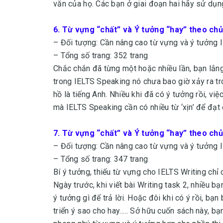
văn của họ. Các bạn ở giai đoạn hai hãy sử dụn
6.
Từ vựng “chất” và Ý tưởng “hay” theo chủ
– Đối tượng: Cần nâng cao từ vựng và ý tưởng
– Tổng số trang: 352 trang
Chắc chắn đã từng một hoặc nhiều lần, bạn lắng
trong IELTS Speaking nó chưa bao giờ xảy ra tr
hồ là tiếng Anh. Nhiều khi đã có ý tưởng rồi, vi
mà IELTS Speaking cần có nhiều từ ‘xịn’ để đạt
7.
Từ vựng “chất” và Ý tưởng “hay” theo chủ
– Đối tượng: Cần nâng cao từ vựng và ý tưởng 
– Tổng số trang: 347 trang
Bí ý tưởng, thiếu từ vựng cho IELTS Writing chỉ
Ngày trước, khi viết bài Writing task 2, nhiều b
ý tưởng gì để trả lời. Hoặc đôi khi có ý rồi, bạn
triển ý sao cho hay….. Sở hữu cuốn sách này, bạ