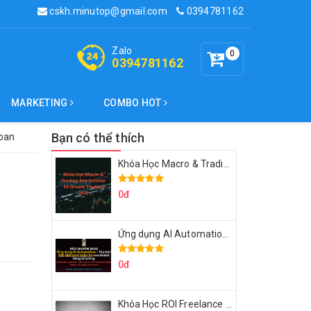
cskh.minutop@gmail.com
0394781162
Zalo
0
0394781162
MARKETING
COMBO HOT
Bạn có thể thích
Loan
Khóa Học Macro & Trading Key Volume FX Dream Trading 2025
0đ
Ứng dụng AI Automation Thu hút 100,000 Lượt Nhắn Tin Của Khách Hàng Lý Tưởng
0đ
Khóa Học ROI Freelance Cùng Minh Xin Chào 2025