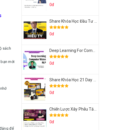
0đ
s
Share Khóa Học Đầu Tư 2024 Của Hieutv
0đ
bộ sách
Deep Learning For Computer Vision Cơ Bản Của Việt Nguyễn Ai
c bạn mới
0đ
Share Khóa Học 21 Day Video Mastery Của Kobe
 nhớ
0đ
Chiến Lược Xây Phễu Tăng Trưởng 100.000 Khách Hàng Zalo OA Tự Động
0đ
 đáng để