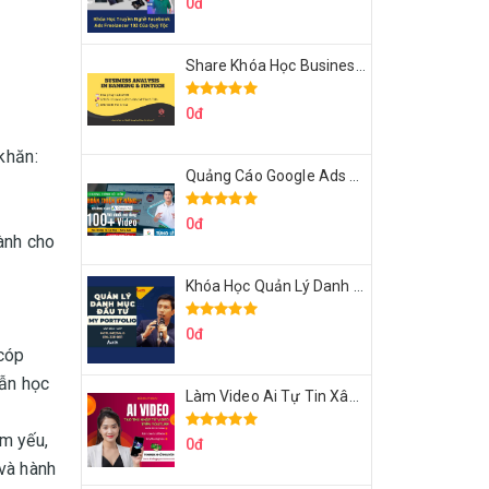
0đ
Share Khóa Học Business Analysis For Banking & Fintech Của Hai Lúa
0đ
khăn:
Quảng Cáo Google Ads Từ Cơ Bản Đến Nâng Cao Cùng Tungleads
0đ
Dành cho
Khóa Học Quản Lý Danh Mục Đầu Tư My Portfolio Của Afa
0đ
 cóp
dẫn học
Làm Video Ai Tự Tin Xây Kênh Kiếm Tiền Của Khởi Nguyên MMO
ểm yếu,
0đ
 và hành