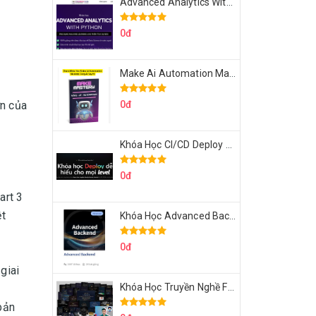
Advanced Analytics With Python Của Tomorrow Marketers
0đ
Make Ai Automation Mastery Của Aisayhi
ơn của
0đ
Khóa Học CI/CD Deploy React, Next, Node lên VPS Dư Thanh Được
0đ
art 3
ệt
Khóa Học Advanced Backend Của Roninhub.com
0đ
giai
Khóa Học Truyền Nghề Facebook Ads Freelancer 102 Của Quý Tộc
bản