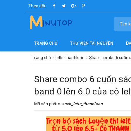
Theo dõi:
TRANG CHỦ
THƯ VIỆN TÀI NGUYÊN
D
Trang chủ
ielts-thanhloan
Share combo 6 cuốn sá
Share combo 6 cuốn sác
band 0 lên 6.0 của cô I
Mã sản phẩm:
sach_ietls_thanhloan