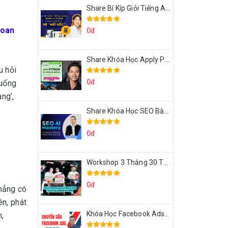
Share Bí Kíp Giỏi Tiếng Anh Trong 3 Tháng Cho Người Học Hệ Mất Gốc
Loan
0đ
Share Khóa Học Apply Python For Data Analytics Của Mazhocdata
u hỏi
0đ
huống
ng’,
Share Khóa Học SEO Bằng AI Tool Trương Đình Nam
0đ
Workshop 3 Thằng 30 Tỷ Doanh Thu Affiliate Tiktok
0đ
chẳng có
ên, phát
Khóa Học Facebook Ads Cầm Tay Chỉ Việc Chuyên Sâu Lê Bá Tùng
,