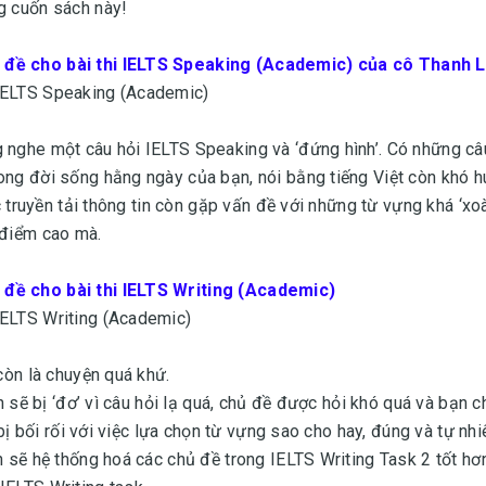
g cuốn sách này!
 đề cho bài thi IELTS Speaking (Academic) của cô Thanh 
 IELTS Speaking (Academic)
 nghe một câu hỏi IELTS Speaking và ‘đứng hình’. Có những câ
ong đời sống hằng ngày của bạn, nói bằng tiếng Việt còn khó 
ệc truyền tải thông tin còn gặp vấn đề với những từ vựng khá ‘xoà
 điểm cao mà.
 đề cho bài thi IELTS Writing (Academic)
IELTS Writing (Academic)
 còn là chuyện quá khứ.
ạn sẽ bị ‘đơ’ vì câu hỏi lạ quá, chủ đề được hỏi khó quá và bạn 
 bị bối rối với việc lựa chọn từ vựng sao cho hay, đúng và tự nhi
n sẽ hệ thống hoá các chủ đề trong IELTS Writing Task 2 tốt hơn