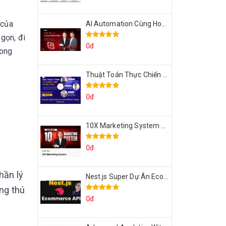
 của
AI Automation Cùng Hoàng Mạnh Cường Topmax
 gọn, đi
0đ
rong
Thuật Toán Thực Chiến DSA For Coding Interview Cùng Fsecourse
0đ
10X Marketing System Cùng Hoàng Mạnh Cường Topmax
0đ
hần lý
Nest.js Super Dự Án Ecommerce API Tích Hợp Thanh Toán Online
ng thú
0đ