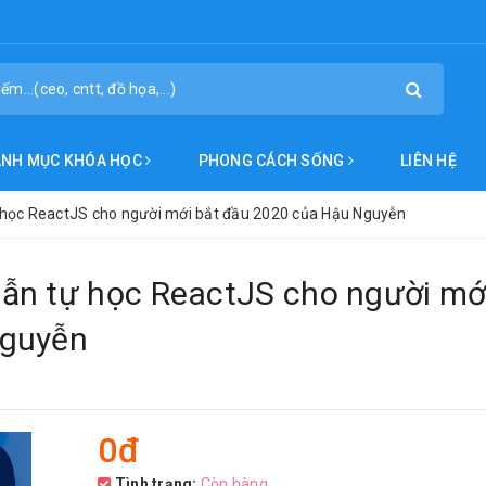
ANH MỤC KHÓA HỌC
PHONG CÁCH SỐNG
LIÊN HỆ
học ReactJS cho người mới bắt đầu 2020 của Hậu Nguyễn
ẫn tự học ReactJS cho người mớ
Nguyễn
0đ
Tình trạng:
Còn hàng