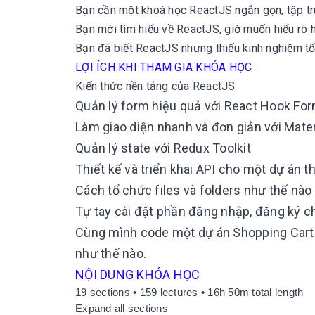
Bạn cần một khoá học ReactJS ngắn gọn, tập tru
Bạn mới tìm hiểu về ReactJS, giờ muốn hiểu rõ h
Bạn đã biết ReactJS nhưng thiếu kinh nghiệm t
LỢI ÍCH KHI THAM GIA KHÓA HỌC
Kiến thức nền tảng của ReactJS
Quản lý form hiệu quả với React Hook Fo
Làm giao diện nhanh và đơn giản với Mater
Quản lý state với Redux Toolkit
Thiết kế và triển khai API cho một dự án t
Cách tổ chức files và folders như thế nào
Tự tay cài đặt phần đăng nhập, đăng ký c
Cùng mình code một dự án Shopping Cart 
như thế nào.
NỘI DUNG KHÓA HỌC
19 sections • 159 lectures • 16h 50m total length
Expand all sections