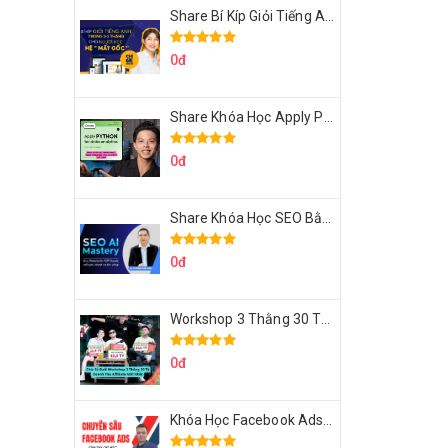
Share Bí Kíp Giỏi Tiếng Anh Trong 3 Tháng Cho Người Học Hệ Mất Gốc
0đ
Share Khóa Học Apply Python For Data Analytics Của Mazhocdata
0đ
Share Khóa Học SEO Bằng AI Tool Trương Đình Nam
0đ
Workshop 3 Thằng 30 Tỷ Doanh Thu Affiliate Tiktok
0đ
Khóa Học Facebook Ads Cầm Tay Chỉ Việc Chuyên Sâu Lê Bá Tùng