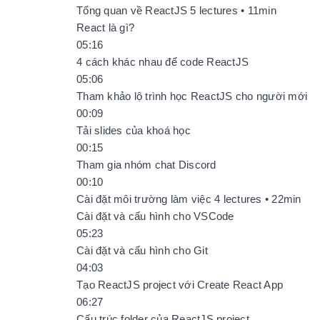
Tổng quan về ReactJS 5 lectures • 11min
React là gì?
05:16
4 cách khác nhau để code ReactJS
05:06
Tham khảo lộ trình học ReactJS cho người mới
00:09
Tải slides của khoá học
00:15
Tham gia nhóm chat Discord
00:10
Cài đặt môi trường làm việc 4 lectures • 22min
Cài đặt và cấu hình cho VSCode
05:23
Cài đặt và cấu hình cho Git
04:03
Tạo ReactJS project với Create React App
06:27
Cấu trúc folder của ReactJS project