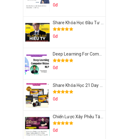
0đ
Share Khóa Học Đầu Tư 2024 Của Hieutv
0đ
Deep Learning For Computer Vision Cơ Bản Của Việt Nguyễn Ai
0đ
Share Khóa Học 21 Day Video Mastery Của Kobe
0đ
Chiến Lược Xây Phễu Tăng Trưởng 100.000 Khách Hàng Zalo OA Tự Động
0đ