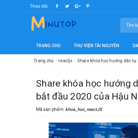
Theo dõi:
TRANG CHỦ
THƯ VIỆN TÀI NGUYÊN
D
Trang chủ
reactjs
Share khóa học hướng dẫn tự 
Share khóa học hướng d
bắt đầu 2020 của Hậu 
Mã sản phẩm:
khoa_hoc_reactJS