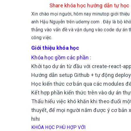
S
hare khóa học hướng dẫn tự học
Xin chào mọi người, hôm nay minutop giới thiệu
anh Hậu Nguyễn trên udemy.com . Đây là bộ khóa h
thẳng vào vấn đề và vận dụng vào code dự án th
công việc.
Giới thiệu khóa học
Khóa học gồm các phần :
Khởi tạo dự án từ đầu với create-react-ap
Hướng dẫn setup Github + tự động deploy
Học kiến thức cơ bản qua các modules đ
Kết hợp phần kiến thức trên vào dự án thự
Thấu hiểu việc khó khăn khi theo đuổi một
thuyết, để mọi người nắm được ý cơ bản 
hihi
KHÓA HỌC PHÙ HỢP VỚI