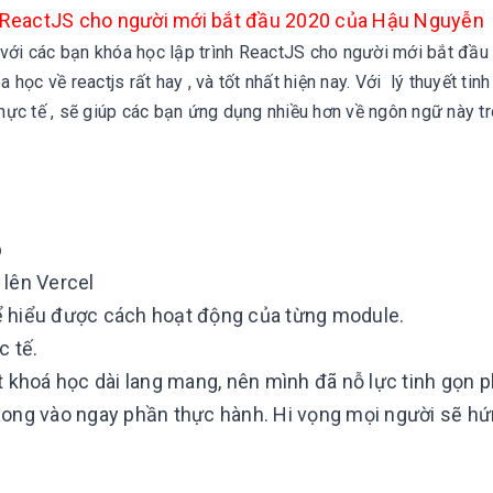
 ReactJS cho người mới bắt đầu 2020 của Hậu Nguyễn
 với các bạn khóa học lập trình ReactJS cho người mới bắt đầu
ọc về reactjs rất hay , và tốt nhất hiện nay. Với l
ý thuyết tinh
ực tế , sẽ giúp các bạn ứng dụng nhiều hơn về ngôn ngữ này t
p
 lên Vercel
ể hiểu được cách hoạt động của từng module.
c tế.
 khoá học dài lang mang, nên mình đã nỗ lực tinh gọn p
xong vào ngay phần thực hành. Hi vọng mọi người sẽ hứ