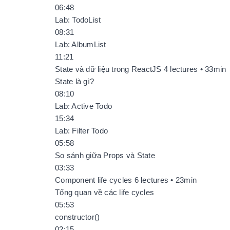
06:48
Lab: TodoList
08:31
Lab: AlbumList
11:21
State và dữ liệu trong ReactJS 4 lectures • 33min
State là gì?
08:10
Lab: Active Todo
15:34
Lab: Filter Todo
05:58
So sánh giữa Props và State
03:33
Component life cycles 6 lectures • 23min
Tổng quan về các life cycles
05:53
constructor()
02:15