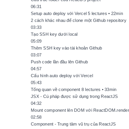
06:31
Setup auto deploy với Vercel 5 lectures • 22min
2 cách khác nhau để clone một Github repository
03:33
Tạo SSH key dưới local
05:09
Thêm SSH key vào tài khoản Github
03:07
Push code lần đầu lên Github
04:57
Cấu hình auto deploy với Vercel
05:43
Tổng quan về component 8 lectures • 33min
JSX - Cú pháp được sử dụng trong ReactJS
04:32
Mount component lên DOM với ReactDOM.render
02:58
Component - Trung tâm vũ trụ của ReactJS