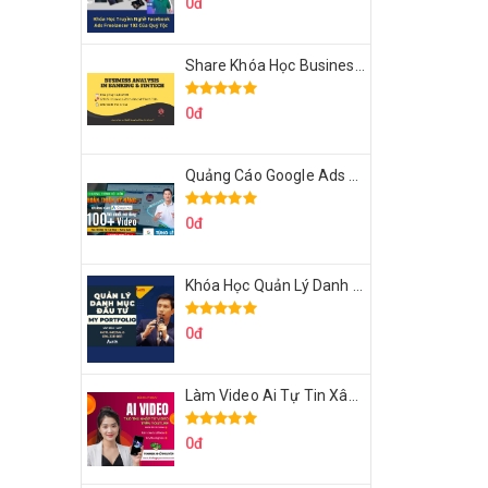
0đ
Share Khóa Học Business Analysis For Banking & Fintech Của Hai Lúa
0đ
Quảng Cáo Google Ads Từ Cơ Bản Đến Nâng Cao Cùng Tungleads
0đ
Khóa Học Quản Lý Danh Mục Đầu Tư My Portfolio Của Afa
0đ
Làm Video Ai Tự Tin Xây Kênh Kiếm Tiền Của Khởi Nguyên MMO
0đ