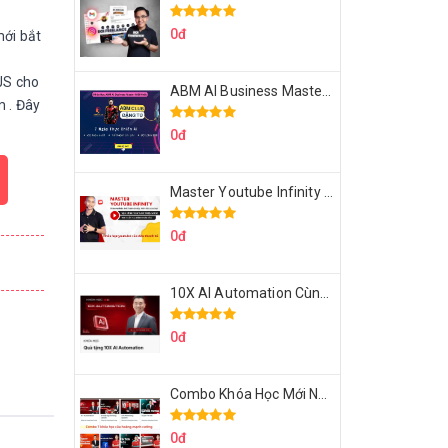
0đ
ới bắt
tJS cho
ABM AI Business Master 7 Ngày Thực Chiến AI Của Đặng Tú
 . Đây
0đ
Master Youtube Infinity Biến Youtube Thành Cỗ Máy Kiếm Tiền Của Bạn
0đ
10X AI Automation Cùng Hoàng Mạnh Cường Topmax
0đ
Combo Khóa Học Mới Nhất Của Hoàng Mạnh Cường
0đ