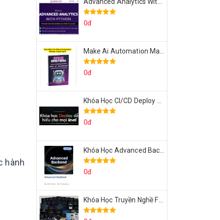
Advanced Analytics With Python Của Tomorrow Marketers
0đ
Make Ai Automation Mastery Của Aisayhi
0đ
Khóa Học CI/CD Deploy React, Next, Node lên VPS Dư Thanh Được
0đ
Khóa Học Advanced Backend Của Roninhub.com
c hành
0đ
Khóa Học Truyền Nghề Facebook Ads Freelancer 102 Của Quý Tộc