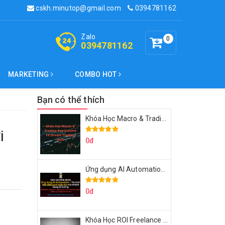
cskh.minutop@gmail.com
0394781162
Zalo
0
0394781162
MARKETING
COMBO HOT
Bạn có thể thích
Khóa Học Macro & Trading Key Volume FX Dream Trading 2025
i
0đ
Ứng dụng AI Automation Thu hút 100,000 Lượt Nhắn Tin Của Khách Hàng Lý Tưởng
0đ
Khóa Học ROI Freelance Cùng Minh Xin Chào 2025