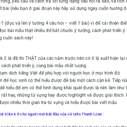
iting, yêu cầu và cách trả lời từng dạng câu hỏi ra sao, và tích
ết bài (nếu bạn ở giai đoạn này hãy sử dụng ngay cuốn hướng 
1 (đọc và lên ý tưởng 4 câu hỏi – viết 1 bài) vì để cải thiện đi
ọc bài mẫu thật nhiều để bắt chước ý tưởng, cách phát triển ý
g cuốn sách này!
 2 là đề thi THẬT của các năm trước nên có tỉ lệ xuất hiện lại 
, cách phát triển ý, cùng bài mẫu chất lượng
 tạm dịch tiếng Việt để phù hợp với người học ở mọi trình độ
t để học sinh có thể hiểu được đề bài một cách cặn kẽ. Tiếp nữ
dễ hiểu để em có thể hình dung khái quát được là nên làm như 
 rất hay, những từ vựng hay được highlight và được giải thích.
ược nhiều thời gian tra từ vựng và hiểu được bài viết mẫu
d 0 lên 6.0 cho người mới bắt đầu của cô Ielts Thanh Loan :