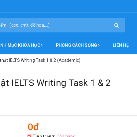
ANH MỤC KHÓA HỌC
PHONG CÁCH SỐNG
LIÊN HỆ
 thật IELTS Writing Task 1 & 2 (Academic)
hật IELTS Writing Task 1 & 2
0đ
Tình trạng:
Còn hàng