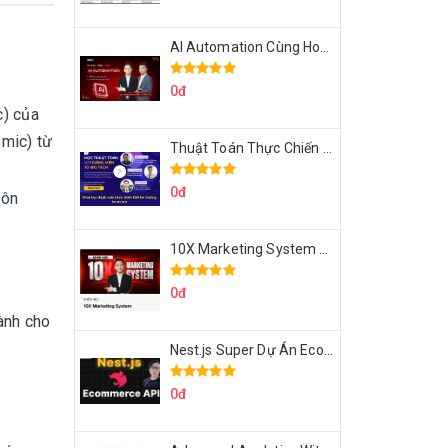
AI Automation Cùng Hoàng Mạnh Cường Topmax
0đ
c)
của
emic) từ
Thuật Toán Thực Chiến DSA For Coding Interview Cùng Fsecourse
0đ
 ôn
10X Marketing System Cùng Hoàng Mạnh Cường Topmax
0đ
Dành cho
Nest.js Super Dự Án Ecommerce API Tích Hợp Thanh Toán Online
0đ