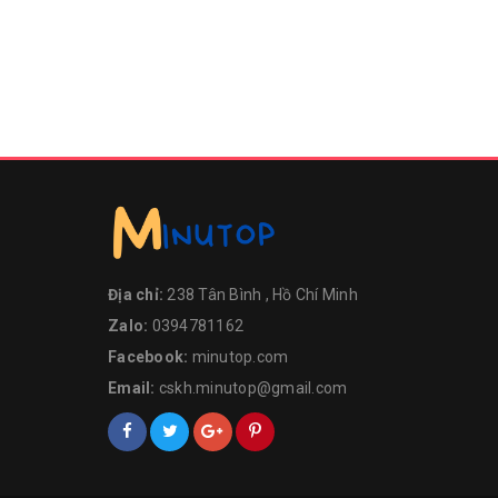
Địa chỉ:
238 Tân Bình , Hồ Chí Minh
Zalo:
0394781162
Facebook:
minutop.com
Email:
cskh.minutop@gmail.com