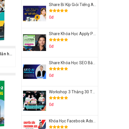
Share Bí Kíp Giỏi Tiếng Anh Trong 3 Tháng Cho Người Học Hệ Mất Gốc
0đ
Share Khóa Học Apply Python For Data Analytics Của Mazhocdata
0đ
Share sách Hướng dẫn học IELTS Listening cho người mới bắt đầu (Academic)
Share Khóa Học SEO Bằng AI Tool Trương Đình Nam
0đ
Workshop 3 Thằng 30 Tỷ Doanh Thu Affiliate Tiktok
0đ
Khóa Học Facebook Ads Cầm Tay Chỉ Việc Chuyên Sâu Lê Bá Tùng