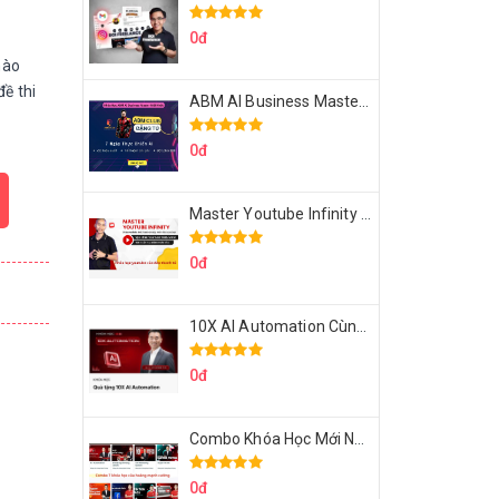
0đ
hào
đề thi
ABM AI Business Master 7 Ngày Thực Chiến AI Của Đặng Tú
0đ
Master Youtube Infinity Biến Youtube Thành Cỗ Máy Kiếm Tiền Của Bạn
0đ
10X AI Automation Cùng Hoàng Mạnh Cường Topmax
0đ
Combo Khóa Học Mới Nhất Của Hoàng Mạnh Cường
0đ