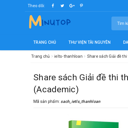
Theo dõi:
TRANG CHỦ
THƯ VIỆN TÀI NGUYÊN
D
Trang chủ
ielts-thanhloan
Share sách Giải đề thi
Share sách Giải đề thi t
(Academic)
Mã sản phẩm:
sach_ietls_thanhloan