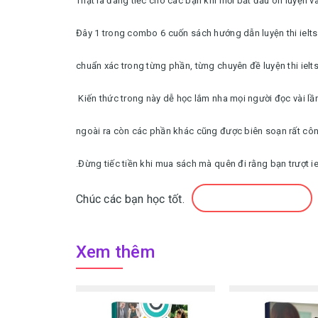
Thật là đáng tiếc cho các bạn khi mới bắt đầu ôn luyện và
Đây 1 trong combo 6 cuốn sách hướng dẫn luyện thi ielts 
chuẩn xác trong từng phần, từng chuyên đề luyện thi ielt
Kiến thức trong này dễ học lắm nha mọi người đọc vài lần 
ngoài ra còn các phần khác cũng được biên soạn rất côn
.Đừng tiếc tiền khi mua sách mà quên đi rằng bạn trượt iel
Chúc các bạn học tốt.
Xem thêm