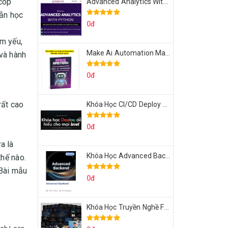
 cóp
Advanced Analytics With Python Của Tomorrow Marketers
dẫn học
0đ
ểm yếu,
Make Ai Automation Mastery Của Aisayhi
 và hành
0đ
rất cao
Khóa Học CI/CD Deploy React, Next, Node lên VPS Dư Thanh Được
0đ
a là
Khóa Học Advanced Backend Của Roninhub.com
thế nào.
 Bài mẫu
0đ
Khóa Học Truyền Nghề Facebook Ads Freelancer 102 Của Quý Tộc