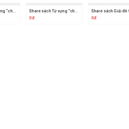
Share sách Từ vựng “chất” và Ý tưởng “hay” theo chủ đề cho bài thi IELTS Writing (Academic)
Share sách Từ vựng “chất” và Ý tưởng “hay” theo chủ đề cho bài thi IELTS Speaking (Academic)
0đ
0đ