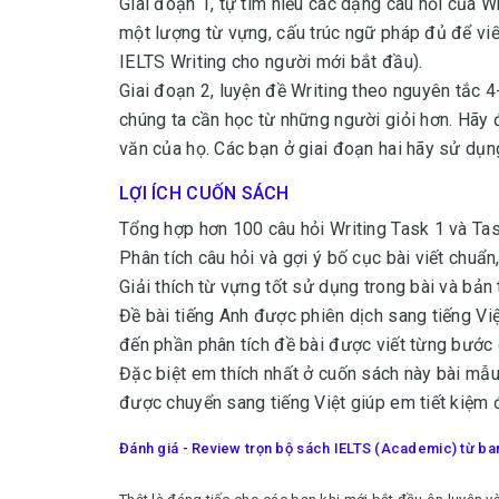
Giai đoạn 1, tự tìm hiểu các dạng câu hỏi của Wr
một lượng từ vựng, cấu trúc ngữ pháp đủ để vi
IELTS Writing cho người mới bắt đầu).
Giai đoạn 2, luyện đề Writing theo nguyên tắc 4-
chúng ta cần học từ những người giỏi hơn. Hãy đ
văn của họ. Các bạn ở giai đoạn hai hãy sử dụn
LỢI ÍCH CUỐN SÁCH
Tổng hợp hơn 100 câu hỏi Writing Task 1 và Task
Phân tích câu hỏi và gợi ý bố cục bài viết chuẩn
Giải thích từ vựng tốt sử dụng trong bài và bản
Đề bài tiếng Anh được phiên dịch sang tiếng Việ
đến phần phân tích đề bài được viết từng bước 
Đặc biệt em thích nhất ở cuốn sách này bài mẫu
được chuyển sang tiếng Việt giúp em tiết kiệm đ
Đánh giá - Review trọn bộ sách IELTS (Academic) từ ban