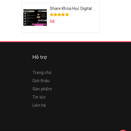
Share Khóa Học Digital Marketing Căn Bản Của Mr.Long
0đ
Hỗ trợ
Trang chủ
Giới thiệu
Sản phẩm
Tin tức
Liên hệ