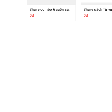
Share combo 6 cuốn sách luyện thi IELTS (Academic) từ band 0 lên 6.0 của cô Ielts Thanh Loan
0đ
0đ