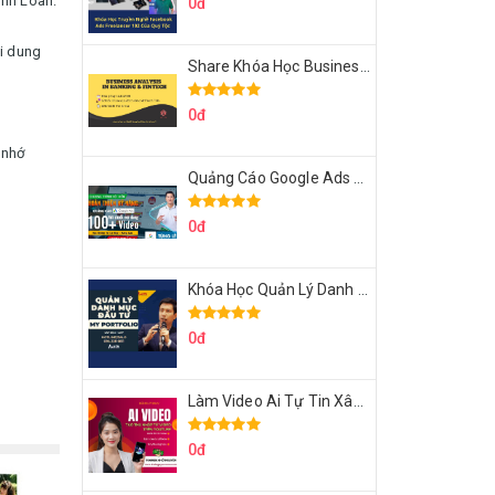
anh Loan.
0đ
ội dung
Share Khóa Học Business Analysis For Banking & Fintech Của Hai Lúa
0đ
 nhớ
Quảng Cáo Google Ads Từ Cơ Bản Đến Nâng Cao Cùng Tungleads
0đ
Khóa Học Quản Lý Danh Mục Đầu Tư My Portfolio Của Afa
0đ
Làm Video Ai Tự Tin Xây Kênh Kiếm Tiền Của Khởi Nguyên MMO
0đ