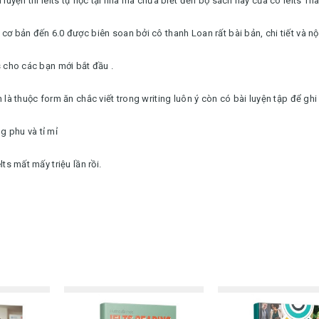
 luyện thi ielts tự học tại nhà mà chưa biết đến bộ sách này của cô ielts Th
cơ bản đến 6.0 được biên soan bởi cô thanh Loan rất bài bản, chi tiết và n
s cho các bạn mới bắt đầu .
là thuộc form ăn chắc viết trong writing luôn ý còn có bài luyện tập để ghi
g phu và tỉ mỉ
ts mất mấy triệu lần rồi.