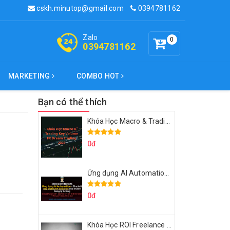
cskh.minutop@gmail.com
0394781162
Zalo
0
0394781162
MARKETING
COMBO HOT
Bạn có thể thích
Khóa Học Macro & Trading Key Volume FX Dream Trading 2025
0đ
Ứng dụng AI Automation Thu hút 100,000 Lượt Nhắn Tin Của Khách Hàng Lý Tưởng
0đ
Khóa Học ROI Freelance Cùng Minh Xin Chào 2025