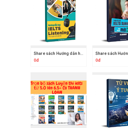
Share sách Hướng dẫn học IELTS Writing cho người mới bắt đầu (Academic)
0đ
0đ