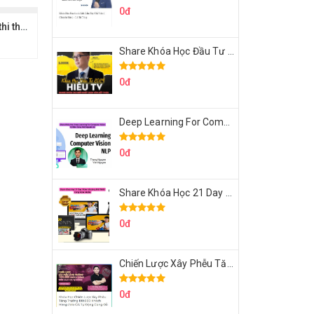
0đ
Share sách Giải đề thi thật IELTS Writing Task 1 & 2 (Academic)
Share Khóa Học Đầu Tư 2024 Của Hieutv
0đ
Deep Learning For Computer Vision Cơ Bản Của Việt Nguyễn Ai
0đ
Share Khóa Học 21 Day Video Mastery Của Kobe
0đ
Chiến Lược Xây Phễu Tăng Trưởng 100.000 Khách Hàng Zalo OA Tự Động
0đ