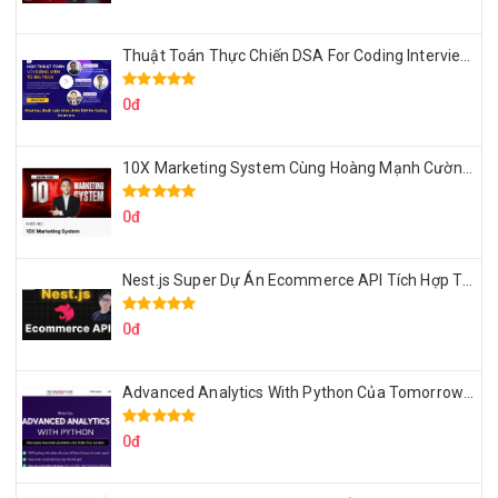
Thuật Toán Thực Chiến DSA For Coding Interview Cùng Fsecourse
0đ
10X Marketing System Cùng Hoàng Mạnh Cường Topmax
0đ
Nest.js Super Dự Án Ecommerce API Tích Hợp Thanh Toán Online
0đ
Advanced Analytics With Python Của Tomorrow Marketers
0đ