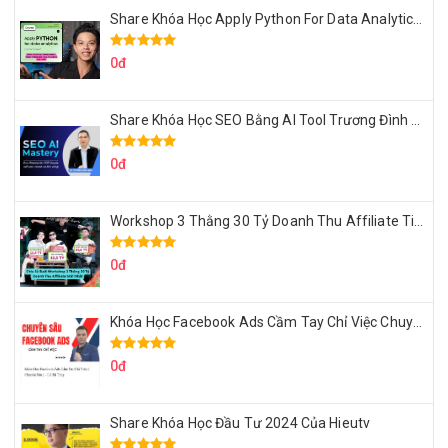
Share Khóa Học Apply Python For Data Analytics Của Mazhocdata
0đ
Share Khóa Học SEO Bằng AI Tool Trương Đình Nam
0đ
Workshop 3 Thằng 30 Tỷ Doanh Thu Affiliate Tiktok
0đ
Khóa Học Facebook Ads Cầm Tay Chỉ Việc Chuyên Sâu Lê Bá Tùng
0đ
Share Khóa Học Đầu Tư 2024 Của Hieutv