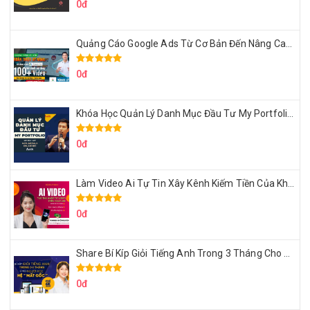
0đ
Quảng Cáo Google Ads Từ Cơ Bản Đến Nâng Cao Cùng Tungleads
0đ
Khóa Học Quản Lý Danh Mục Đầu Tư My Portfolio Của Afa
0đ
Làm Video Ai Tự Tin Xây Kênh Kiếm Tiền Của Khởi Nguyên MMO
0đ
Share Bí Kíp Giỏi Tiếng Anh Trong 3 Tháng Cho Người Học Hệ Mất Gốc
0đ