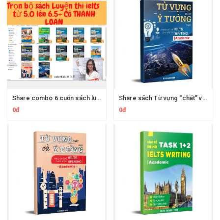
Share combo 6 cuốn sách luyện thi IELTS (Academic) từ band 0 lên 6.0 của cô Ielts Thanh Loan
Share sách Từ vựng “chất” và Ý tưởng “hay” theo chủ đề cho bài thi IELTS Writing (Academic)
0đ
0đ