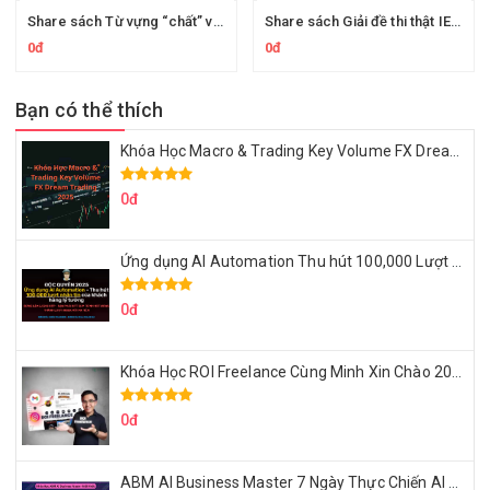
Share sách Từ vựng “chất” và Ý tưởng “hay” theo chủ đề cho bài thi IELTS Speaking (Academic)
Share sách Giải đề thi thật IELTS Writing Task 1 & 2 (Academic)
0đ
0đ
Bạn có thể thích
Khóa Học Macro & Trading Key Volume FX Dream Trading 2025
0đ
Ứng dụng AI Automation Thu hút 100,000 Lượt Nhắn Tin Của Khách Hàng Lý Tưởng
0đ
Khóa Học ROI Freelance Cùng Minh Xin Chào 2025
0đ
ABM AI Business Master 7 Ngày Thực Chiến AI Của Đặng Tú