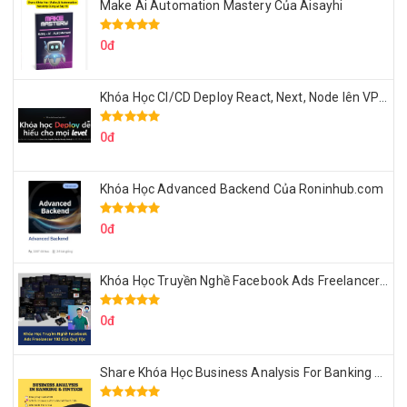
Make Ai Automation Mastery Của Aisayhi
0đ
Khóa Học CI/CD Deploy React, Next, Node lên VPS Dư Thanh Được
0đ
Khóa Học Advanced Backend Của Roninhub.com
0đ
Khóa Học Truyền Nghề Facebook Ads Freelancer 102 Của Quý Tộc
0đ
Share Khóa Học Business Analysis For Banking & Fintech Của Hai Lúa