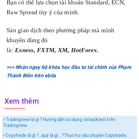
Bạn có thể lựa chọn tài khoản Standard, ECN,
Raw Spread tùy ý của mình.
Sàn giao dịch theo phương pháp mà mình
khuyên dùng đó
là:
Exness, FXTM, XM, HotForex.
>>> Nhận ngay bộ khóa học đầu tư tài chính của Phạm
Thành Biên trên ebila
Xem thêm
Tradingview là gì ? Hướng dẫn sử dụng và backtest trên
Tradingview
Copytrade là gì ? , quỹ là gì …?Thực hư câu chuyện Copytrade,