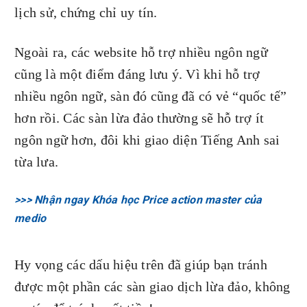
lịch sử, chứng chỉ uy tín.
Ngoài ra, các website hỗ trợ nhiều ngôn ngữ
cũng là một điểm đáng lưu ý. Vì khi hỗ trợ
nhiều ngôn ngữ, sàn đó cũng đã có vẻ “quốc tế”
hơn rồi. Các sàn lừa đảo thường sẽ hỗ trợ ít
ngôn ngữ hơn, đôi khi giao diện Tiếng Anh sai
từa lưa.
>>> Nhận ngay Khóa học Price action master của
medio
Hy vọng các dấu hiệu trên đã giúp bạn tránh
được một phần các sàn giao dịch lừa đảo, không