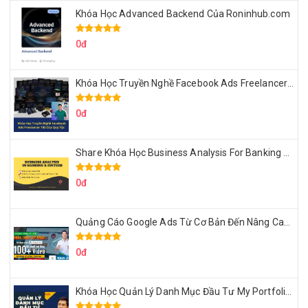
Khóa Học Advanced Backend Của Roninhub.com
0đ
Khóa Học Truyền Nghề Facebook Ads Freelancer 102 Của Quý Tộc
0đ
Share Khóa Học Business Analysis For Banking & Fintech Của Hai Lúa
0đ
Quảng Cáo Google Ads Từ Cơ Bản Đến Nâng Cao Cùng Tungleads
0đ
Khóa Học Quản Lý Danh Mục Đầu Tư My Portfolio Của Afa