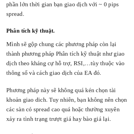
phần lớn thời gian bạn giao dịch với ~ 0 pips
spread.
Phân tích kỹ thuật.
Mình sẽ gộp chung các phương pháp còn lại
thành phương pháp Phân tích kỹ thuật như giao
dịch theo kháng cự hỗ trợ, RSI,…tùy thuộc vào
thông số và cách giao dịch của EA đó.
Phương pháp này sẽ không quá kén chọn tài
khoản giao dich. Tuy nhiên, bạn không nên chọn
các sàn có spread cao quá hoặc thường xuyên
xảy ra tình trạng trượt giá hay bào giá lại.