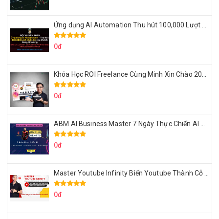
Ứng dụng AI Automation Thu hút 100,000 Lượt Nhắn Tin Của Khách Hàng Lý Tưởng
0đ
Khóa Học ROI Freelance Cùng Minh Xin Chào 2025
0đ
ABM AI Business Master 7 Ngày Thực Chiến AI Của Đặng Tú
0đ
Master Youtube Infinity Biến Youtube Thành Cỗ Máy Kiếm Tiền Của Bạn
0đ