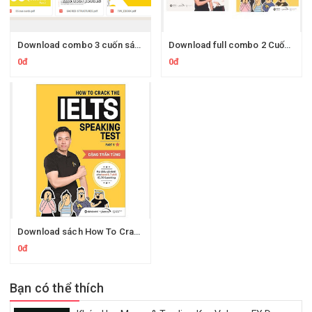
Download combo 3 cuốn sách luyện thi ielts thầy Đặng Trần Tùng không thể bỏ qua cho người luyện thi IELTS
Download full combo 2 Cuốn Để Chinh Phục Giấc Mơ IELTS : How To Crack The IELTS Speaking Test - Part 1 + How To Crack The IELTS Writing Test - Vol 1
0đ
0đ
Download sách How To Crack The IELTS Speaking Test - Part 1 thầy Đặng Trần Tùng Ielts - Mọi Điều Cần Biết Cho Band 6, 7 và 8 IELTS Speaking
0đ
Bạn có thể thích