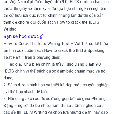
tại Việt Nam đạt điểm tuyệt đối 9.0 IELTS dưới cả hai hình
thức: thi giấy và thi máy – đã tập hợp những kinh nghiệm
thi cử hữu ích đúc rút từ chính những lần dự thi của bản
thân để cho ra đời cuốn sách How to crack the IELTS
Writing
Bạn sẽ học được gì
How To Crack The Ielts Writing Test – Vol.1 là sự kế thừa
tài tình của cuốn sách How to crack the IELTS Speaking
Test Part 1 trên 3 phương diện:
1. Tác giả/ Chủ biên chính là thầy Tùng Đặng 3 lần 9.0
IELTS chính vì thế sách được đảm bảo chuẩn mực về nội
dung;
2. Sách được minh họa và thiết kế đẹp mắt, chuyên nghiệp
, vì thế học nhanh dễ hiểu;
3. Nội dung sách có được đóng góp bởi cô giáo Phương
Đặng – người đã bỏ nhiều năm để sưu tầm, nghiên cứu
các đề thi IELTS Writing và chọn lựa những đề thi hay gặp