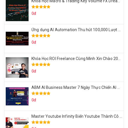
Khóa Học Macro & Trading Key Volume FX Dream Trading 2025
0đ
Ứng dụng AI Automation Thu hút 100,000 Lượt Nhắn Tin Của Khách Hàng Lý Tưởng
0đ
Khóa Học ROI Freelance Cùng Minh Xin Chào 2025
0đ
ABM AI Business Master 7 Ngày Thực Chiến AI Của Đặng Tú
0đ
Master Youtube Infinity Biến Youtube Thành Cỗ Máy Kiếm Tiền Của Bạn