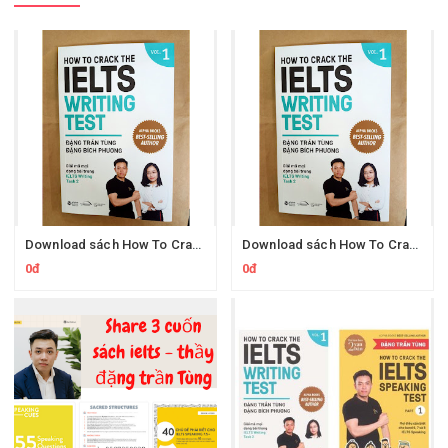
Download sách How To Crack The IELTS Writing Test - Vol 1 của thầy Đặng Trần Tùng luyện thi ielts
Download sách How To Crack The Ielts Writing Test - Vol. 1 thầy Đặng Trần Tùng Ielts - Mọi Điều Cần Biết Cho Band 6, 7 và 8 IELTS Writing
0đ
0đ