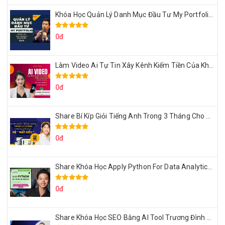
Khóa Học Quản Lý Danh Mục Đầu Tư My Portfolio Của Afa
0đ
Làm Video Ai Tự Tin Xây Kênh Kiếm Tiền Của Khởi Nguyên MMO
0đ
Share Bí Kíp Giỏi Tiếng Anh Trong 3 Tháng Cho Người Học Hệ Mất Gốc
0đ
Share Khóa Học Apply Python For Data Analytics Của Mazhocdata
0đ
Share Khóa Học SEO Bằng AI Tool Trương Đình Nam