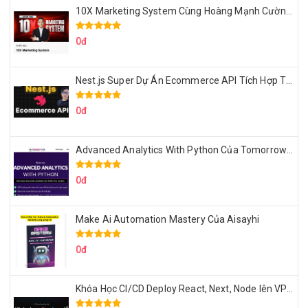
10X Marketing System Cùng Hoàng Mạnh Cường Topmax
0đ
Nest.js Super Dự Án Ecommerce API Tích Hợp Thanh Toán Online
0đ
Advanced Analytics With Python Của Tomorrow Marketers
0đ
Make Ai Automation Mastery Của Aisayhi
0đ
Khóa Học CI/CD Deploy React, Next, Node lên VPS Dư Thanh Được