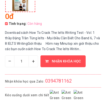
0đ
Tình trạng:
Còn hàng
Download sách How To Crack The Ielts Writing Test - Vol. 1
thầy Đặng Trần Tùng Ielts - Mọi Điều Cần Biết Cho Band 6, 7 và
8 IELTS WritingGiới thiệu Hôm nay Minutop xin giới thiệu cho
các bạn cuốn sách How To Crack The Ielts Writin...
–
+
NHẬN KHÓA HỌC
0394781162
Nhận khóa học qua Zalo:
Kéo xuống dưới xem chi tiết