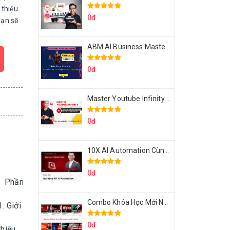
 thiệu
0đ
Bạn sẽ
ABM AI Business Master 7 Ngày Thực Chiến AI Của Đặng Tú
0đ
Master Youtube Infinity Biến Youtube Thành Cỗ Máy Kiếm Tiền Của Bạn
0đ
10X AI Automation Cùng Hoàng Mạnh Cường Topmax
0đ
Phần
Combo Khóa Học Mới Nhất Của Hoàng Mạnh Cường
1: Giới
0đ
thiệu