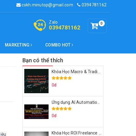
cskh.minutop@gmail.com
0394781162
Zalo
0
0394781162
MARKETING
COMBO HOT
Bạn có thể thích
Khóa Học Macro & Trading Key Volume FX Dream Trading 2025
0đ
Ứng dụng AI Automation Thu hút 100,000 Lượt Nhắn Tin Của Khách Hàng Lý Tưởng
0đ
Khóa Học ROI Freelance Cùng Minh Xin Chào 2025
iệu