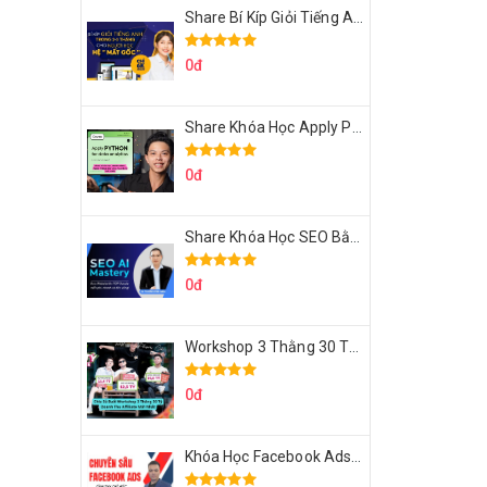
Share Bí Kíp Giỏi Tiếng Anh Trong 3 Tháng Cho Người Học Hệ Mất Gốc
0đ
Share Khóa Học Apply Python For Data Analytics Của Mazhocdata
0đ
Share Khóa Học SEO Bằng AI Tool Trương Đình Nam
0đ
Workshop 3 Thằng 30 Tỷ Doanh Thu Affiliate Tiktok
0đ
Khóa Học Facebook Ads Cầm Tay Chỉ Việc Chuyên Sâu Lê Bá Tùng