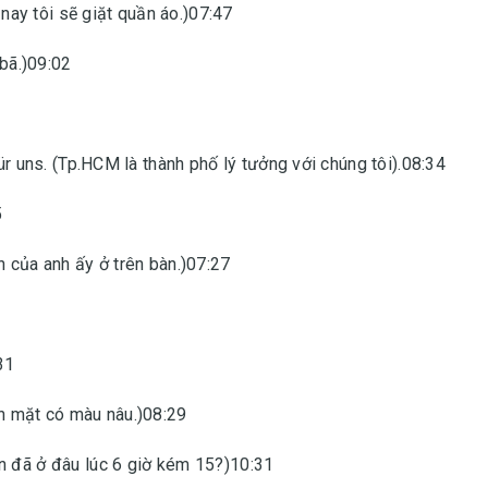
ay tôi sẽ giặt quần áo.)07:47
 bã.)09:02
ür uns. (Tp.HCM là thành phố lý tưởng với chúng tôi).08:34
5
h của anh ấy ở trên bàn.)07:27
31
ôn mặt có màu nâu.)08:29
n đã ở đâu lúc 6 giờ kém 15?)10:31