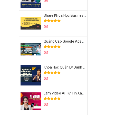
0đ
Share Khóa Học Business Analysis For Banking & Fintech Của Hai Lúa
0đ
Quảng Cáo Google Ads Từ Cơ Bản Đến Nâng Cao Cùng Tungleads
0đ
Khóa Học Quản Lý Danh Mục Đầu Tư My Portfolio Của Afa
0đ
Làm Video Ai Tự Tin Xây Kênh Kiếm Tiền Của Khởi Nguyên MMO
0đ