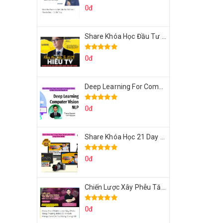
0đ
Share Khóa Học Đầu Tư 2024 Của Hieutv
0đ
Deep Learning For Computer Vision Cơ Bản Của Việt Nguyễn Ai
0đ
Share Khóa Học 21 Day Video Mastery Của Kobe
0đ
Chiến Lược Xây Phễu Tăng Trưởng 100.000 Khách Hàng Zalo OA Tự Động
0đ