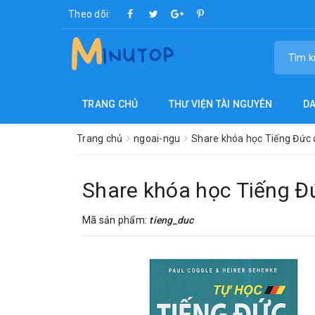
Theo dõi:
TRANG CHỦ
THƯ VIỆN TÀI NGUYÊN
D
Trang chủ
ngoai-ngu
Share khóa học Tiếng Đức 
Share khóa học Tiếng Đ
Mã sản phẩm:
tieng_duc