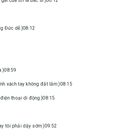
gái của tôi là bác sĩ.)06:12
ếng Đức dễ.)08:12
a.)08:59
tính xách tay không đắt lắm.)08:15
 điện thoại di động.)08:15
ay tôi phải dậy sớm.)09:52