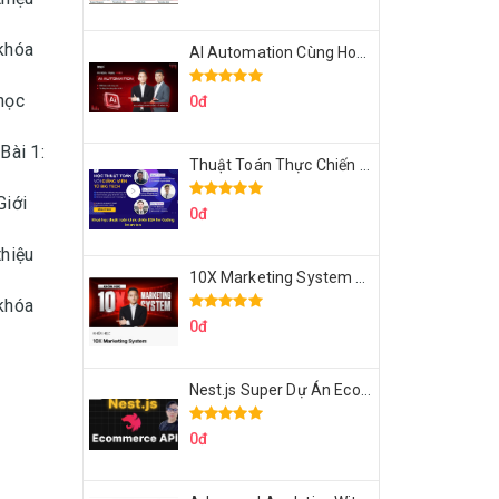
khóa
AI Automation Cùng Hoàng Mạnh Cường Topmax
học
0đ
Bài 1:
Thuật Toán Thực Chiến DSA For Coding Interview Cùng Fsecourse
Giới
0đ
thiệu
10X Marketing System Cùng Hoàng Mạnh Cường Topmax
khóa
0đ
Nest.js Super Dự Án Ecommerce API Tích Hợp Thanh Toán Online
0đ