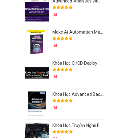
Advanced Analytics With Python Của Tomorrow Marketers
0đ
Make Ai Automation Mastery Của Aisayhi
0đ
Khóa Học CI/CD Deploy React, Next, Node lên VPS Dư Thanh Được
0đ
Khóa Học Advanced Backend Của Roninhub.com
0đ
Khóa Học Truyền Nghề Facebook Ads Freelancer 102 Của Quý Tộc