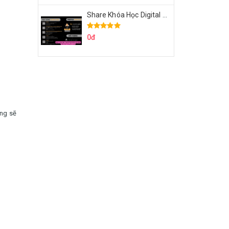
Share Khóa Học Digital Marketing Căn Bản Của Mr.Long
0đ
ọng sẽ