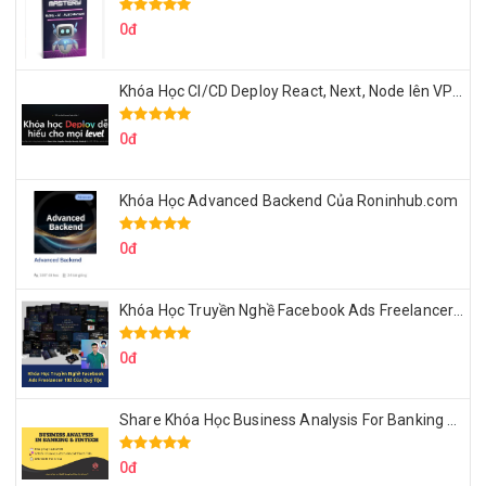
0đ
Khóa Học CI/CD Deploy React, Next, Node lên VPS Dư Thanh Được
0đ
Khóa Học Advanced Backend Của Roninhub.com
0đ
Khóa Học Truyền Nghề Facebook Ads Freelancer 102 Của Quý Tộc
0đ
Share Khóa Học Business Analysis For Banking & Fintech Của Hai Lúa
0đ