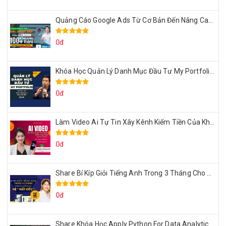
Quảng Cáo Google Ads Từ Cơ Bản Đến Nâng Cao Cùng Tungleads
0đ
Khóa Học Quản Lý Danh Mục Đầu Tư My Portfolio Của Afa
0đ
Làm Video Ai Tự Tin Xây Kênh Kiếm Tiền Của Khởi Nguyên MMO
0đ
Share Bí Kíp Giỏi Tiếng Anh Trong 3 Tháng Cho Người Học Hệ Mất Gốc
0đ
Share Khóa Học Apply Python For Data Analytics Của Mazhocdata