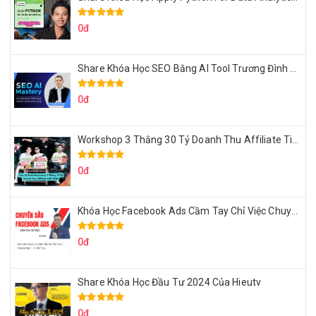
0đ
Share Khóa Học SEO Bằng AI Tool Trương Đình Nam
0đ
Workshop 3 Thằng 30 Tỷ Doanh Thu Affiliate Tiktok
0đ
Khóa Học Facebook Ads Cầm Tay Chỉ Việc Chuyên Sâu Lê Bá Tùng
0đ
Share Khóa Học Đầu Tư 2024 Của Hieutv
0đ