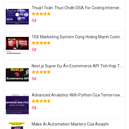
Thuật Toán Thực Chiến DSA For Coding Interview Cùng Fsecourse
0đ
10X Marketing System Cùng Hoàng Mạnh Cường Topmax
0đ
Nest.js Super Dự Án Ecommerce API Tích Hợp Thanh Toán Online
0đ
Advanced Analytics With Python Của Tomorrow Marketers
0đ
Make Ai Automation Mastery Của Aisayhi