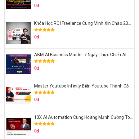
0đ
Khóa Học ROI Freelance Cùng Minh Xin Chào 2025
0đ
ABM AI Business Master 7 Ngày Thực Chiến AI Của Đặng Tú
0đ
Master Youtube Infinity Biến Youtube Thành Cỗ Máy Kiếm Tiền Của Bạn
0đ
10X AI Automation Cùng Hoàng Mạnh Cường Topmax
0đ