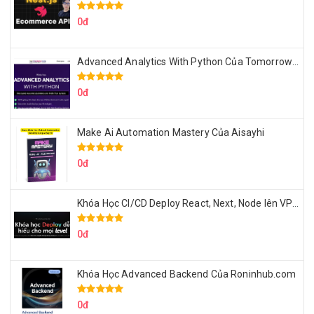
0đ
Advanced Analytics With Python Của Tomorrow Marketers
0đ
Make Ai Automation Mastery Của Aisayhi
0đ
Khóa Học CI/CD Deploy React, Next, Node lên VPS Dư Thanh Được
0đ
Khóa Học Advanced Backend Của Roninhub.com
0đ