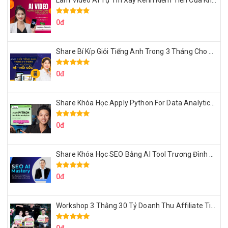
Làm Video Ai Tự Tin Xây Kênh Kiếm Tiền Của Khởi Nguyên MMO
0đ
Share Bí Kíp Giỏi Tiếng Anh Trong 3 Tháng Cho Người Học Hệ Mất Gốc
0đ
Share Khóa Học Apply Python For Data Analytics Của Mazhocdata
0đ
Share Khóa Học SEO Bằng AI Tool Trương Đình Nam
0đ
Workshop 3 Thằng 30 Tỷ Doanh Thu Affiliate Tiktok