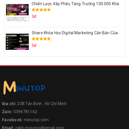
Chiến Lược Xây Phễu Tăng Trưởng 100.000 Khách Hàng Zalo OA Tự Động
0đ
Share Khóa Học Digital Marketing Căn Bản Của Mr.Long
0đ
Địa chỉ:
238 Tân Bình , Hồ Chí Minh
Zalo:
0394781162
Facebook:
minutop.com
Email:
cskh.minutop@gmail.com