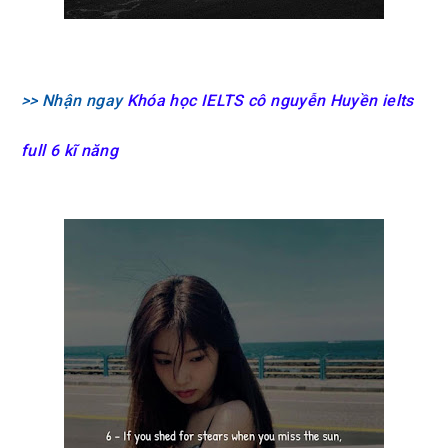
>> Nhận ngay
Khóa học IELTS cô nguyễn Huyền ielts
full 6 kĩ năng