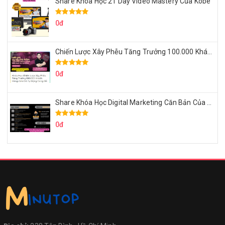
Share Khóa Học 21 Day Video Mastery Của Kobe
0đ
Chiến Lược Xây Phễu Tăng Trưởng 100.000 Khách Hàng Zalo OA Tự Động
0đ
Share Khóa Học Digital Marketing Căn Bản Của Mr.Long
0đ