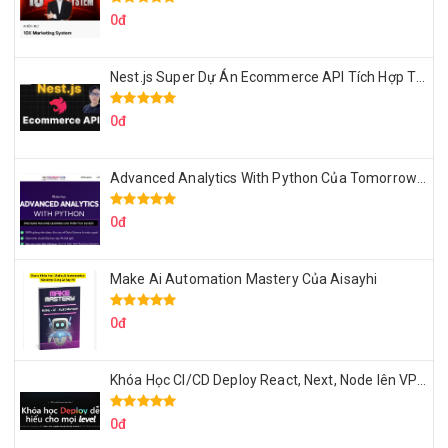
0đ
Nest.js Super Dự Án Ecommerce API Tích Hợp Thanh Toán Online
0đ
Advanced Analytics With Python Của Tomorrow Marketers
0đ
Make Ai Automation Mastery Của Aisayhi
0đ
Khóa Học CI/CD Deploy React, Next, Node lên VPS Dư Thanh Được
0đ