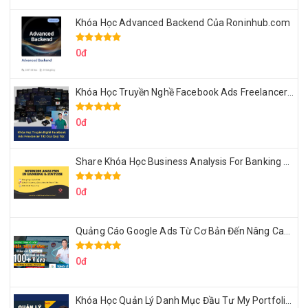
Khóa Học Advanced Backend Của Roninhub.com
0đ
Khóa Học Truyền Nghề Facebook Ads Freelancer 102 Của Quý Tộc
0đ
Share Khóa Học Business Analysis For Banking & Fintech Của Hai Lúa
0đ
Quảng Cáo Google Ads Từ Cơ Bản Đến Nâng Cao Cùng Tungleads
0đ
Khóa Học Quản Lý Danh Mục Đầu Tư My Portfolio Của Afa