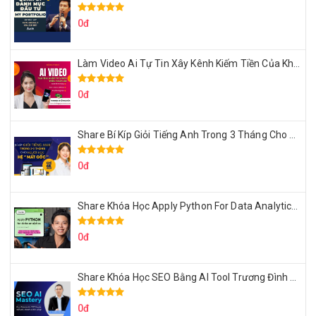
0đ
Làm Video Ai Tự Tin Xây Kênh Kiếm Tiền Của Khởi Nguyên MMO
0đ
Share Bí Kíp Giỏi Tiếng Anh Trong 3 Tháng Cho Người Học Hệ Mất Gốc
0đ
Share Khóa Học Apply Python For Data Analytics Của Mazhocdata
0đ
Share Khóa Học SEO Bằng AI Tool Trương Đình Nam
0đ