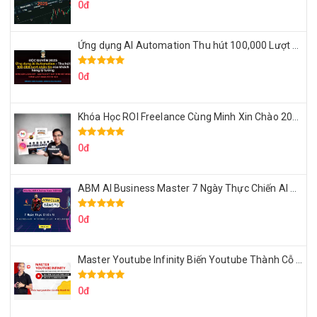
0đ
Ứng dụng AI Automation Thu hút 100,000 Lượt Nhắn Tin Của Khách Hàng Lý Tưởng
0đ
Khóa Học ROI Freelance Cùng Minh Xin Chào 2025
0đ
ABM AI Business Master 7 Ngày Thực Chiến AI Của Đặng Tú
0đ
Master Youtube Infinity Biến Youtube Thành Cỗ Máy Kiếm Tiền Của Bạn
0đ