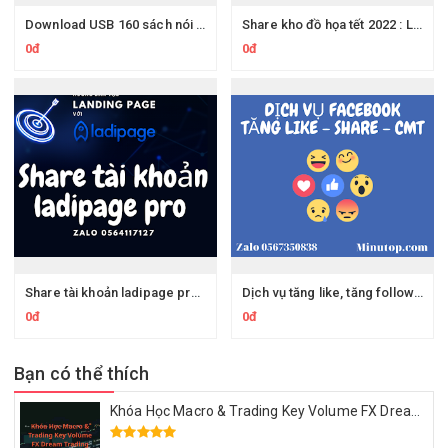
Download USB 160 sách nói hay nhất về kinh doanh làm giàu hay nhất mọi thời đại
Share kho đồ họa tết 2022 : Lì xì, Backdrop, Thiệp Chúc Mừng, Bộ số 2022, Linh vật Hổ, Các Phụ Kiện Trang Trí Tết, lịch tết 2022 cho dân design, dân đồ họa
0đ
0đ
Share tài khoản ladipage premium - Chia sẻ tài khoản ladipage pro
Dịch vụ tăng like, tăng follow trên facebook giá tốt nhất thị trường
0đ
0đ
Bạn có thể thích
Khóa Học Macro & Trading Key Volume FX Dream Trading 2025