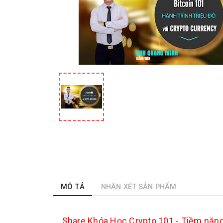
MÔ TẢ
NHẬN XÉT SẢN PHẨM
Share Khóa Học Crypto 101 - Tiềm năng