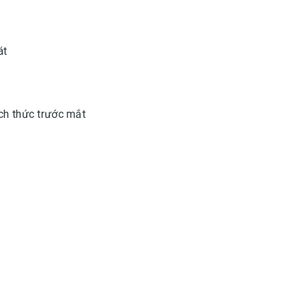
át
ch thức trước mắt