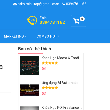
cskh.minutop@gmail.com
0394781162
Zalo
0
0394781162
MARKETING
COMBO HOT
Bạn có thể thích
Khóa Học Macro & Trading Key Volume FX Dream Trading 2025
a
0đ
Ứng dụng AI Automation Thu hút 100,000 Lượt Nhắn Tin Của Khách Hàng Lý Tưởng
0đ
Khóa Học ROI Freelance Cùng Minh Xin Chào 2025