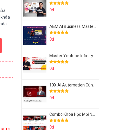
0đ
của
 khóa
khóa
ABM AI Business Master 7 Ngày Thực Chiến AI Của Đặng Tú
0đ
Master Youtube Infinity Biến Youtube Thành Cỗ Máy Kiếm Tiền Của Bạn
0đ
10X AI Automation Cùng Hoàng Mạnh Cường Topmax
0đ
Combo Khóa Học Mới Nhất Của Hoàng Mạnh Cường
0đ
Quang