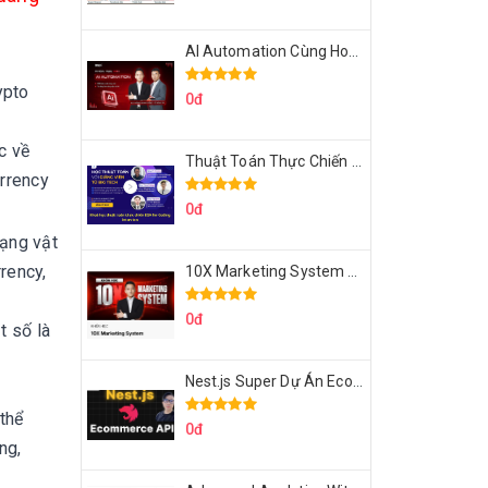
AI Automation Cùng Hoàng Mạnh Cường Topmax
ypto
0đ
c về
Thuật Toán Thực Chiến DSA For Coding Interview Cùng Fsecourse
urrency
0đ
dạng vật
rrency,
10X Marketing System Cùng Hoàng Mạnh Cường Topmax
0đ
t số là
Nest.js Super Dự Án Ecommerce API Tích Hợp Thanh Toán Online
 thể
0đ
ng,