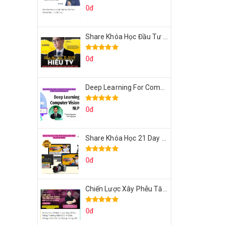
0đ
Share Khóa Học Đầu Tư 2024 Của Hieutv
0đ
Deep Learning For Computer Vision Cơ Bản Của Việt Nguyễn Ai
0đ
Share Khóa Học 21 Day Video Mastery Của Kobe
0đ
Chiến Lược Xây Phễu Tăng Trưởng 100.000 Khách Hàng Zalo OA Tự Động
0đ