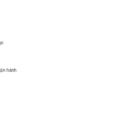
ại
vận hành