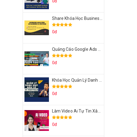
0đ
Share Khóa Học Business Analysis For Banking & Fintech Của Hai Lúa
0đ
Quảng Cáo Google Ads Từ Cơ Bản Đến Nâng Cao Cùng Tungleads
0đ
Khóa Học Quản Lý Danh Mục Đầu Tư My Portfolio Của Afa
0đ
Làm Video Ai Tự Tin Xây Kênh Kiếm Tiền Của Khởi Nguyên MMO
0đ