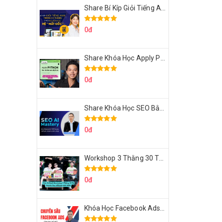
Share Bí Kíp Giỏi Tiếng Anh Trong 3 Tháng Cho Người Học Hệ Mất Gốc
0đ
Share Khóa Học Apply Python For Data Analytics Của Mazhocdata
0đ
Share Khóa Học SEO Bằng AI Tool Trương Đình Nam
0đ
Workshop 3 Thằng 30 Tỷ Doanh Thu Affiliate Tiktok
0đ
Khóa Học Facebook Ads Cầm Tay Chỉ Việc Chuyên Sâu Lê Bá Tùng