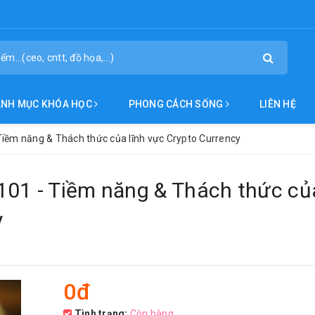
ANH MỤC KHÓA HỌC
PHONG CÁCH SỐNG
LIÊN HỆ
Tiềm năng & Thách thức của lĩnh vực Crypto Currency
101 - Tiềm năng & Thách thức củ
y
0đ
Tình trạng:
Còn hàng