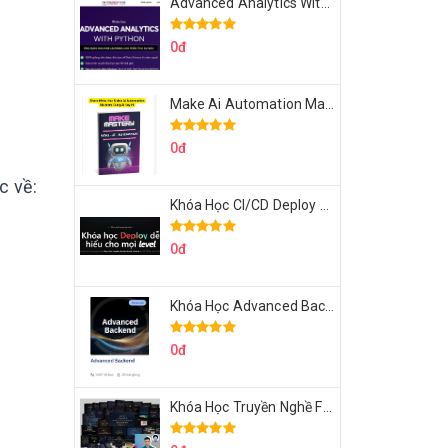
Advanced Analytics With Python Của Tomorrow Marketers
0đ
Make Ai Automation Mastery Của Aisayhi
0đ
c về:
Khóa Học CI/CD Deploy React, Next, Node lên VPS Dư Thanh Được
0đ
Khóa Học Advanced Backend Của Roninhub.com
0đ
Khóa Học Truyền Nghề Facebook Ads Freelancer 102 Của Quý Tộc