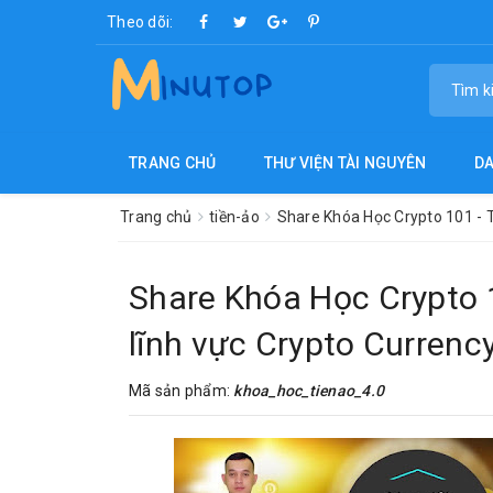
Theo dõi:
TRANG CHỦ
THƯ VIỆN TÀI NGUYÊN
D
Trang chủ
tiền-ảo
Share Khóa Học Crypto 101 - 
Share Khóa Học Crypto 
lĩnh vực Crypto Currenc
Mã sản phẩm:
khoa_hoc_tienao_4.0