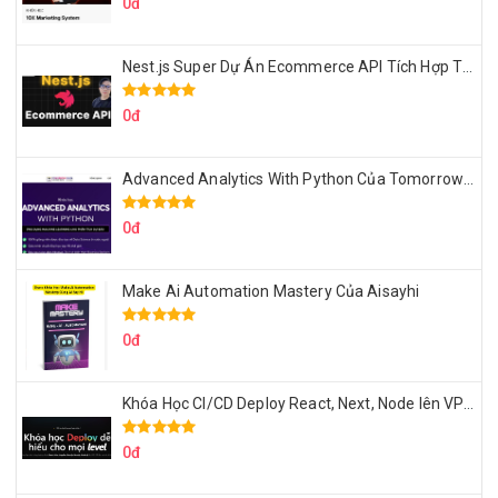
0đ
Nest.js Super Dự Án Ecommerce API Tích Hợp Thanh Toán Online
0đ
Advanced Analytics With Python Của Tomorrow Marketers
0đ
Make Ai Automation Mastery Của Aisayhi
0đ
Khóa Học CI/CD Deploy React, Next, Node lên VPS Dư Thanh Được
0đ