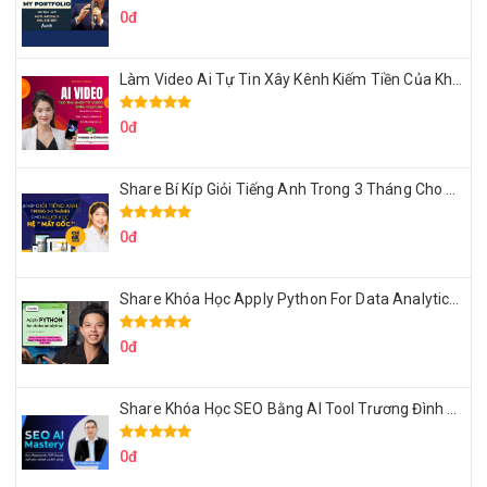
0đ
Làm Video Ai Tự Tin Xây Kênh Kiếm Tiền Của Khởi Nguyên MMO
0đ
Share Bí Kíp Giỏi Tiếng Anh Trong 3 Tháng Cho Người Học Hệ Mất Gốc
0đ
Share Khóa Học Apply Python For Data Analytics Của Mazhocdata
0đ
Share Khóa Học SEO Bằng AI Tool Trương Đình Nam
0đ