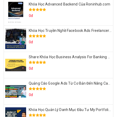
Khóa Học Advanced Backend Của Roninhub.com
0đ
Khóa Học Truyền Nghề Facebook Ads Freelancer 102 Của Quý Tộc
0đ
Share Khóa Học Business Analysis For Banking & Fintech Của Hai Lúa
0đ
Quảng Cáo Google Ads Từ Cơ Bản Đến Nâng Cao Cùng Tungleads
0đ
Khóa Học Quản Lý Danh Mục Đầu Tư My Portfolio Của Afa