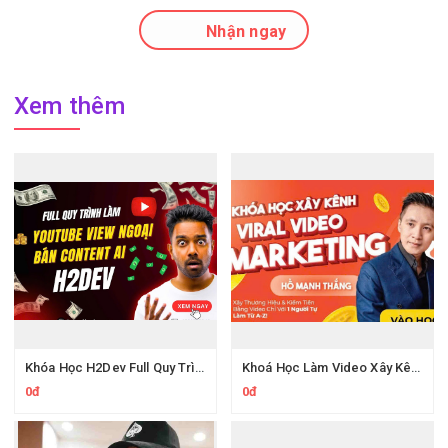
Nhận ngay
Xem thêm
Khóa Học H2Dev Full Quy Trình Thực Chiến Và Key Làm Youtube View Ngoại
Khoá Học Làm Video Xây Kênh Hồ Mạnh Thắng
0đ
0đ