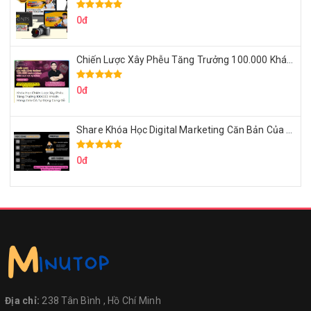
0đ
Chiến Lược Xây Phễu Tăng Trưởng 100.000 Khách Hàng Zalo OA Tự Động
0đ
Share Khóa Học Digital Marketing Căn Bản Của Mr.Long
0đ
Địa chỉ:
238 Tân Bình , Hồ Chí Minh