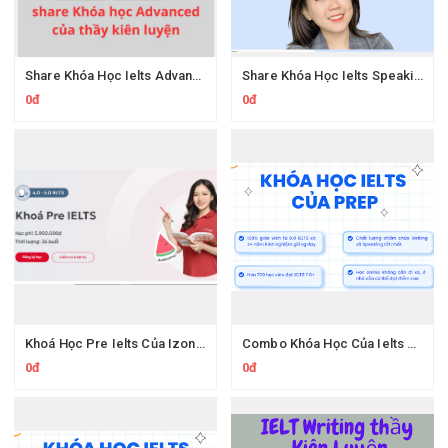
Share Khóa Học Ielts Advanced Thầy Kiên Luyện
Share Khóa Học Ielts Speaking Ms.Chin
0đ
0đ
Khoá Học Pre Ielts Của Izone Edu
Combo Khóa Học Của Ielts Prep
0đ
0đ