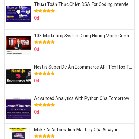
Thuật Toán Thực Chiến DSA For Coding Interview Cùng Fsecourse
0đ
10X Marketing System Cùng Hoàng Mạnh Cường Topmax
0đ
Nest.js Super Dự Án Ecommerce API Tích Hợp Thanh Toán Online
0đ
Advanced Analytics With Python Của Tomorrow Marketers
0đ
Make Ai Automation Mastery Của Aisayhi