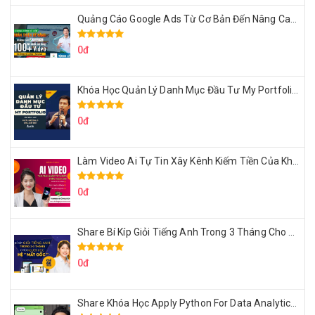
Quảng Cáo Google Ads Từ Cơ Bản Đến Nâng Cao Cùng Tungleads
0đ
Khóa Học Quản Lý Danh Mục Đầu Tư My Portfolio Của Afa
0đ
Làm Video Ai Tự Tin Xây Kênh Kiếm Tiền Của Khởi Nguyên MMO
0đ
Share Bí Kíp Giỏi Tiếng Anh Trong 3 Tháng Cho Người Học Hệ Mất Gốc
0đ
Share Khóa Học Apply Python For Data Analytics Của Mazhocdata