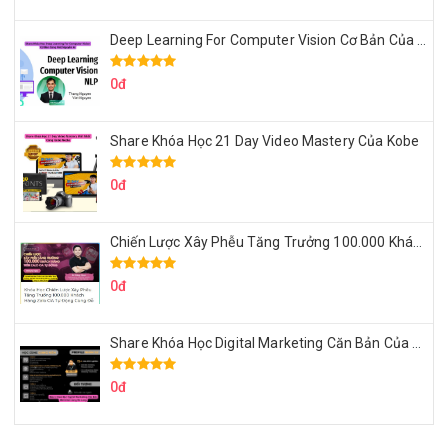
Deep Learning For Computer Vision Cơ Bản Của Việt Nguyễn Ai
0đ
Share Khóa Học 21 Day Video Mastery Của Kobe
0đ
Chiến Lược Xây Phễu Tăng Trưởng 100.000 Khách Hàng Zalo OA Tự Động
0đ
Share Khóa Học Digital Marketing Căn Bản Của Mr.Long
0đ