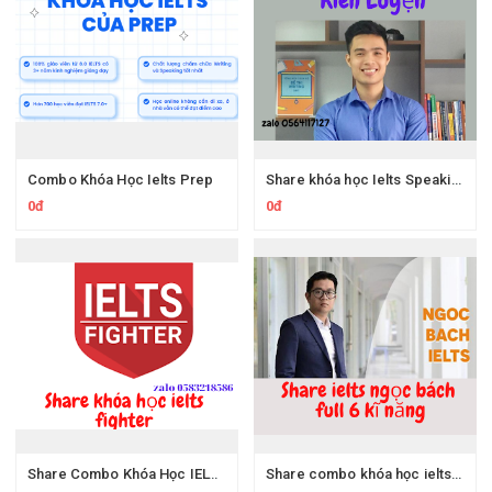
Combo Khóa Học Ielts Prep
Share khóa học Ielts Speaking Online thầy Kiên Luyện
0đ
0đ
Share Combo Khóa Học IELTS FIGHTER TARGET 6.5
Share combo khóa học ielts ngọc bách online 4 kĩ năng + file tài liệu, sách ielts ngọc bách