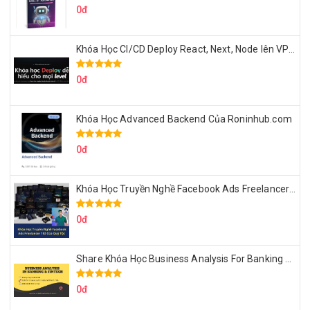
0đ
Khóa Học CI/CD Deploy React, Next, Node lên VPS Dư Thanh Được
0đ
Khóa Học Advanced Backend Của Roninhub.com
0đ
Khóa Học Truyền Nghề Facebook Ads Freelancer 102 Của Quý Tộc
0đ
Share Khóa Học Business Analysis For Banking & Fintech Của Hai Lúa
0đ