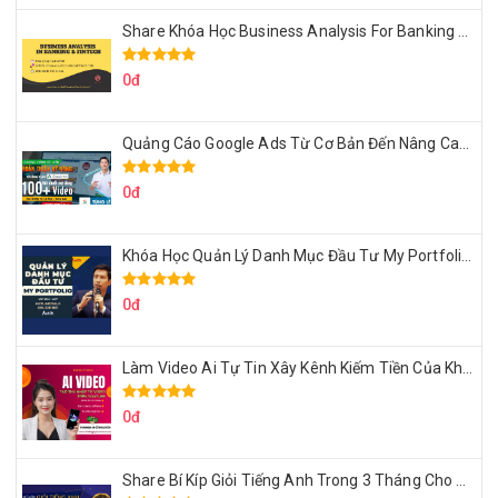
Share Khóa Học Business Analysis For Banking & Fintech Của Hai Lúa
0đ
Quảng Cáo Google Ads Từ Cơ Bản Đến Nâng Cao Cùng Tungleads
0đ
Khóa Học Quản Lý Danh Mục Đầu Tư My Portfolio Của Afa
0đ
Làm Video Ai Tự Tin Xây Kênh Kiếm Tiền Của Khởi Nguyên MMO
0đ
Share Bí Kíp Giỏi Tiếng Anh Trong 3 Tháng Cho Người Học Hệ Mất Gốc