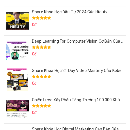
Share Khóa Học Đầu Tư 2024 Của Hieutv
0đ
Deep Learning For Computer Vision Cơ Bản Của Việt Nguyễn Ai
0đ
Share Khóa Học 21 Day Video Mastery Của Kobe
0đ
Chiến Lược Xây Phễu Tăng Trưởng 100.000 Khách Hàng Zalo OA Tự Động
0đ
Share Khóa Học Digital Marketing Căn Bản Của Mr.Long