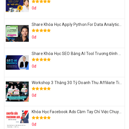
0đ
Share Khóa Học Apply Python For Data Analytics Của Mazhocdata
0đ
Share Khóa Học SEO Bằng AI Tool Trương Đình Nam
0đ
Workshop 3 Thằng 30 Tỷ Doanh Thu Affiliate Tiktok
0đ
Khóa Học Facebook Ads Cầm Tay Chỉ Việc Chuyên Sâu Lê Bá Tùng
0đ