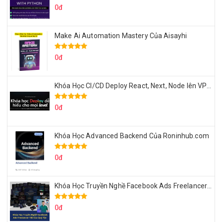
0đ
Make Ai Automation Mastery Của Aisayhi
0đ
Khóa Học CI/CD Deploy React, Next, Node lên VPS Dư Thanh Được
0đ
Khóa Học Advanced Backend Của Roninhub.com
0đ
Khóa Học Truyền Nghề Facebook Ads Freelancer 102 Của Quý Tộc
0đ