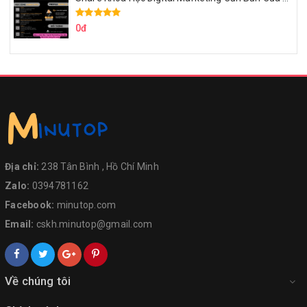
0đ
Địa chỉ:
238 Tân Bình , Hồ Chí Minh
Zalo:
0394781162
Facebook:
minutop.com
Email:
cskh.minutop@gmail.com
Về chúng tôi