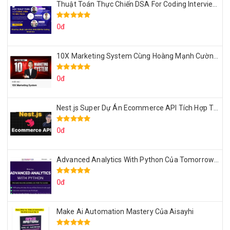
Thuật Toán Thực Chiến DSA For Coding Interview Cùng Fsecourse
0đ
10X Marketing System Cùng Hoàng Mạnh Cường Topmax
0đ
Nest.js Super Dự Án Ecommerce API Tích Hợp Thanh Toán Online
0đ
Advanced Analytics With Python Của Tomorrow Marketers
0đ
Make Ai Automation Mastery Của Aisayhi