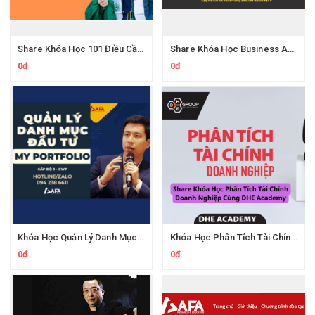
Share Khóa Học 101 Điều Cần Biết Về Quỹ Đầu Tư Tài Chính 2025 CủaThành Công TC
Share Khóa Học Business Analysis For Banking & Fintech Của Hai Lúa
0đ
0đ
Khóa Học Quản Lý Danh Mục Đầu Tư My Portfolio Của Afa
Khóa Học Phân Tích Tài Chính Doanh Nghiệp Của DHE Academy Mới Nhất
0đ
0đ