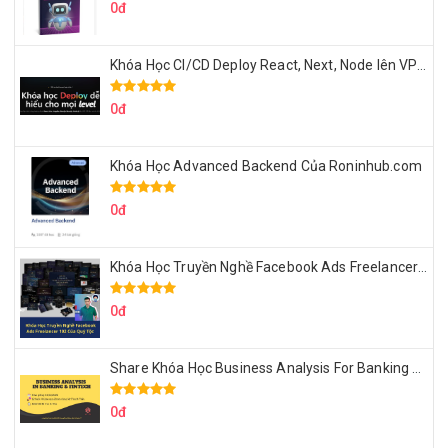
0đ
Khóa Học CI/CD Deploy React, Next, Node lên VPS Dư Thanh Được
0đ
Khóa Học Advanced Backend Của Roninhub.com
0đ
Khóa Học Truyền Nghề Facebook Ads Freelancer 102 Của Quý Tộc
0đ
Share Khóa Học Business Analysis For Banking & Fintech Của Hai Lúa
0đ