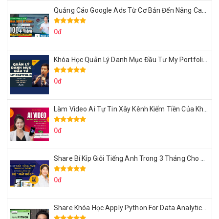
Quảng Cáo Google Ads Từ Cơ Bản Đến Nâng Cao Cùng Tungleads
0đ
Khóa Học Quản Lý Danh Mục Đầu Tư My Portfolio Của Afa
0đ
Làm Video Ai Tự Tin Xây Kênh Kiếm Tiền Của Khởi Nguyên MMO
0đ
Share Bí Kíp Giỏi Tiếng Anh Trong 3 Tháng Cho Người Học Hệ Mất Gốc
0đ
Share Khóa Học Apply Python For Data Analytics Của Mazhocdata