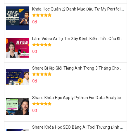
Khóa Học Quản Lý Danh Mục Đầu Tư My Portfolio Của Afa
0đ
Làm Video Ai Tự Tin Xây Kênh Kiếm Tiền Của Khởi Nguyên MMO
0đ
Share Bí Kíp Giỏi Tiếng Anh Trong 3 Tháng Cho Người Học Hệ Mất Gốc
0đ
Share Khóa Học Apply Python For Data Analytics Của Mazhocdata
0đ
Share Khóa Học SEO Bằng AI Tool Trương Đình Nam