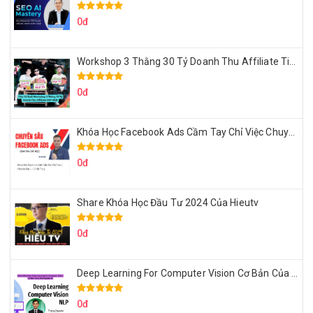
0đ
Workshop 3 Thằng 30 Tỷ Doanh Thu Affiliate Tiktok
0đ
Khóa Học Facebook Ads Cầm Tay Chỉ Việc Chuyên Sâu Lê Bá Tùng
0đ
Share Khóa Học Đầu Tư 2024 Của Hieutv
0đ
Deep Learning For Computer Vision Cơ Bản Của Việt Nguyễn Ai
0đ