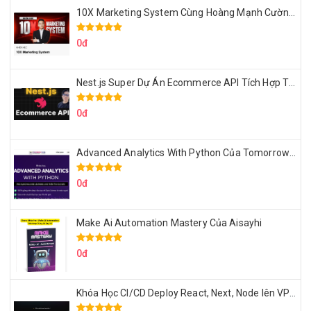
10X Marketing System Cùng Hoàng Mạnh Cường Topmax
0đ
Nest.js Super Dự Án Ecommerce API Tích Hợp Thanh Toán Online
0đ
Advanced Analytics With Python Của Tomorrow Marketers
0đ
Make Ai Automation Mastery Của Aisayhi
0đ
Khóa Học CI/CD Deploy React, Next, Node lên VPS Dư Thanh Được