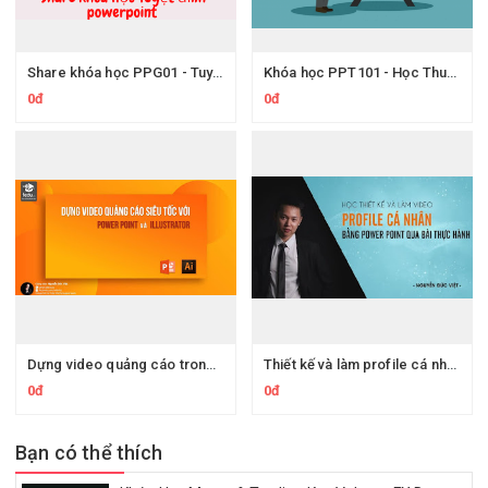
Share khóa học PPG01 - Tuyệt đỉnh PowerPoint - Hướng dẫn Chinh phục powerpoint thu hút mọi ánh nhìn
Khóa học PPT101 - Học Thuyết trình PowerPoint chuyên nghiệp
0đ
0đ
Dựng video quảng cáo trong 30 phút với Power Point và illustrator
Thiết kế và làm profile cá nhân bằng Powerpoint
0đ
0đ
Bạn có thể thích