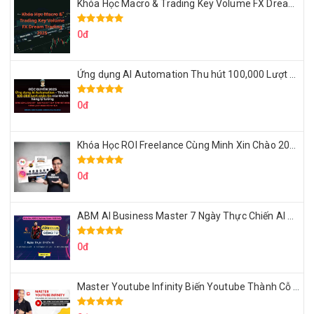
Khóa Học Macro & Trading Key Volume FX Dream Trading 2025
0đ
Ứng dụng AI Automation Thu hút 100,000 Lượt Nhắn Tin Của Khách Hàng Lý Tưởng
0đ
Khóa Học ROI Freelance Cùng Minh Xin Chào 2025
0đ
ABM AI Business Master 7 Ngày Thực Chiến AI Của Đặng Tú
0đ
Master Youtube Infinity Biến Youtube Thành Cỗ Máy Kiếm Tiền Của Bạn