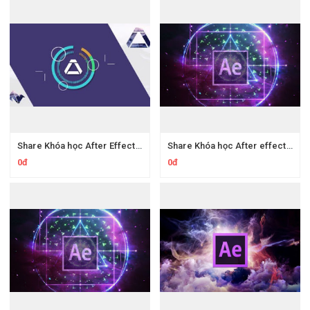
Share Khóa học After Effects motion graphics phần 1
Share Khóa học After effects Làm kỹ xảo video cơ bản
0đ
0đ