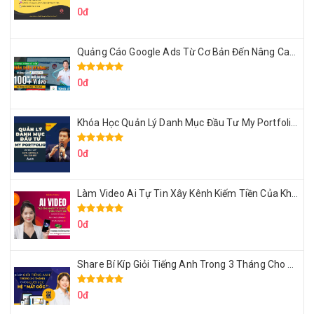
0đ
Quảng Cáo Google Ads Từ Cơ Bản Đến Nâng Cao Cùng Tungleads
0đ
Khóa Học Quản Lý Danh Mục Đầu Tư My Portfolio Của Afa
0đ
Làm Video Ai Tự Tin Xây Kênh Kiếm Tiền Của Khởi Nguyên MMO
0đ
Share Bí Kíp Giỏi Tiếng Anh Trong 3 Tháng Cho Người Học Hệ Mất Gốc
0đ