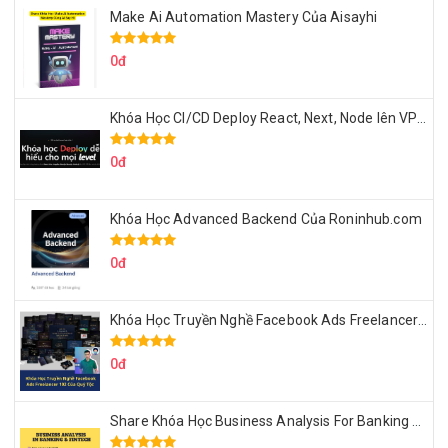
Make Ai Automation Mastery Của Aisayhi
0đ
Khóa Học CI/CD Deploy React, Next, Node lên VPS Dư Thanh Được
0đ
Khóa Học Advanced Backend Của Roninhub.com
0đ
Khóa Học Truyền Nghề Facebook Ads Freelancer 102 Của Quý Tộc
0đ
Share Khóa Học Business Analysis For Banking & Fintech Của Hai Lúa