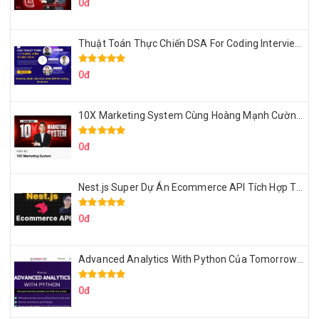
0đ
Thuật Toán Thực Chiến DSA For Coding Interview Cùng Fsecourse
0đ
10X Marketing System Cùng Hoàng Mạnh Cường Topmax
0đ
Nest.js Super Dự Án Ecommerce API Tích Hợp Thanh Toán Online
0đ
Advanced Analytics With Python Của Tomorrow Marketers
0đ