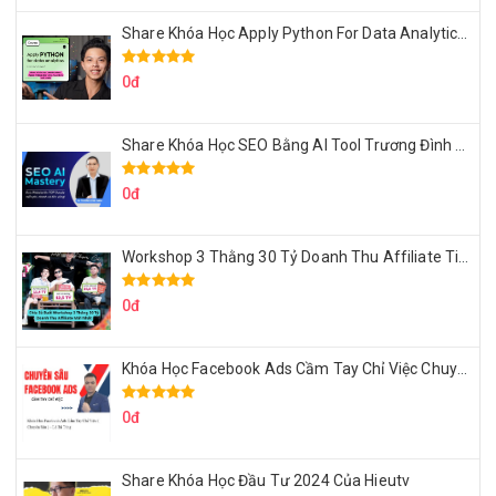
Share Khóa Học Apply Python For Data Analytics Của Mazhocdata
0đ
Share Khóa Học SEO Bằng AI Tool Trương Đình Nam
0đ
Workshop 3 Thằng 30 Tỷ Doanh Thu Affiliate Tiktok
0đ
Khóa Học Facebook Ads Cầm Tay Chỉ Việc Chuyên Sâu Lê Bá Tùng
0đ
Share Khóa Học Đầu Tư 2024 Của Hieutv