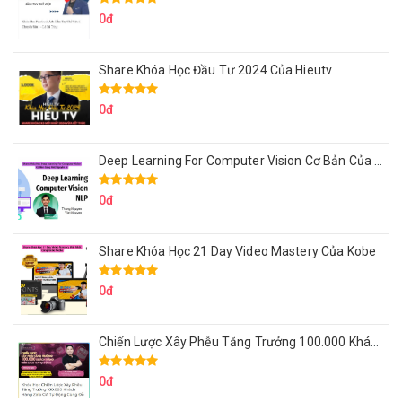
0đ
Share Khóa Học Đầu Tư 2024 Của Hieutv
0đ
Deep Learning For Computer Vision Cơ Bản Của Việt Nguyễn Ai
0đ
Share Khóa Học 21 Day Video Mastery Của Kobe
0đ
Chiến Lược Xây Phễu Tăng Trưởng 100.000 Khách Hàng Zalo OA Tự Động
0đ