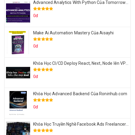
Advanced Analytics With Python Của Tomorrow Marketers
0đ
Make Ai Automation Mastery Của Aisayhi
0đ
Khóa Học CI/CD Deploy React, Next, Node lên VPS Dư Thanh Được
0đ
Khóa Học Advanced Backend Của Roninhub.com
0đ
Khóa Học Truyền Nghề Facebook Ads Freelancer 102 Của Quý Tộc