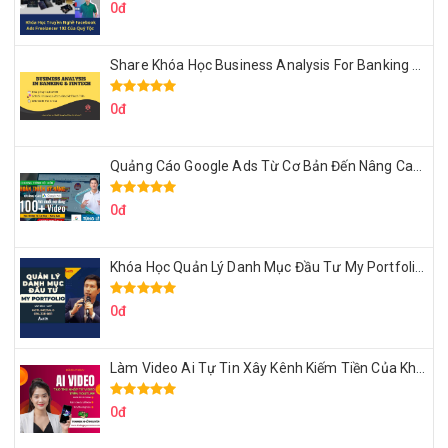
0đ
Share Khóa Học Business Analysis For Banking & Fintech Của Hai Lúa
0đ
Quảng Cáo Google Ads Từ Cơ Bản Đến Nâng Cao Cùng Tungleads
0đ
Khóa Học Quản Lý Danh Mục Đầu Tư My Portfolio Của Afa
0đ
Làm Video Ai Tự Tin Xây Kênh Kiếm Tiền Của Khởi Nguyên MMO
0đ