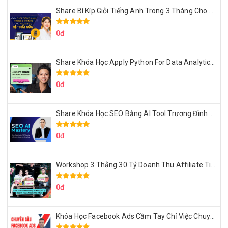
Share Bí Kíp Giỏi Tiếng Anh Trong 3 Tháng Cho Người Học Hệ Mất Gốc
0đ
Share Khóa Học Apply Python For Data Analytics Của Mazhocdata
0đ
Share Khóa Học SEO Bằng AI Tool Trương Đình Nam
0đ
Workshop 3 Thằng 30 Tỷ Doanh Thu Affiliate Tiktok
0đ
Khóa Học Facebook Ads Cầm Tay Chỉ Việc Chuyên Sâu Lê Bá Tùng