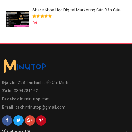
Share Khóa Học Digital Marketing Căn Bản Của Mr.Long
0đ
Địa chỉ:
238 Tân Bình , Hồ Chí Minh
Zalo:
0394781162
Facebook:
minutop.com
Email:
cskh.minutop@gmail.com
Về chúng tôi