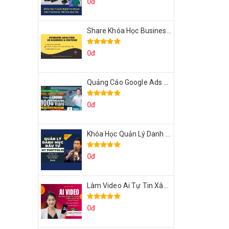
0đ
Share Khóa Học Business Analysis For Banking & Fintech Của Hai Lúa
0đ
Quảng Cáo Google Ads Từ Cơ Bản Đến Nâng Cao Cùng Tungleads
0đ
Khóa Học Quản Lý Danh Mục Đầu Tư My Portfolio Của Afa
0đ
Làm Video Ai Tự Tin Xây Kênh Kiếm Tiền Của Khởi Nguyên MMO
0đ