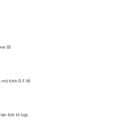
wer BI
o mô hình R-F-M
hân tích tổ hợp