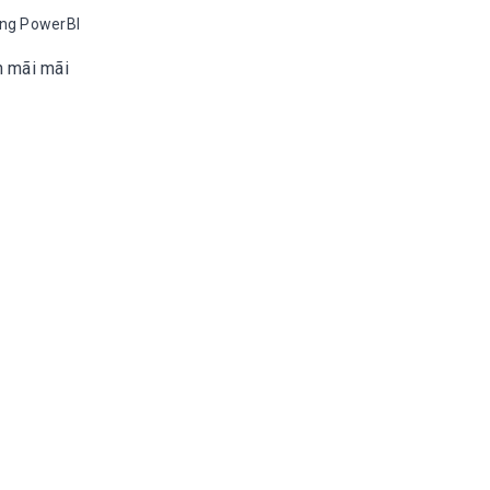
ụng PowerBI
n mãi mãi