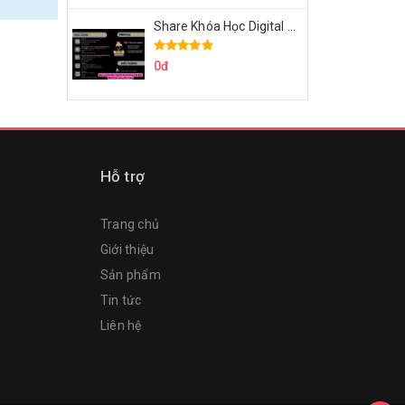
Share Khóa Học Digital Marketing Căn Bản Của Mr.Long
0đ
Hỗ trợ
Trang chủ
Giới thiệu
Sản phẩm
Tin tức
Liên hệ