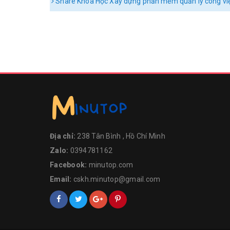
Share Khóa Học Xây dựng phần mềm quản lý công việ
Địa chỉ:
238 Tân Bình , Hồ Chí Minh
Zalo:
0394781162
Facebook:
minutop.com
Email:
cskh.minutop@gmail.com