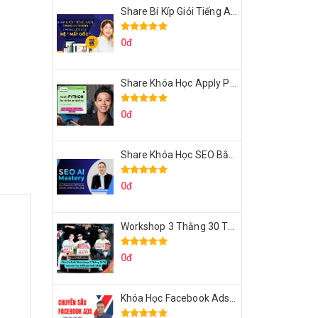
Share Bí Kíp Giỏi Tiếng Anh Trong 3 Tháng Cho Người Học Hệ Mất Gốc
0đ
Share Khóa Học Apply Python For Data Analytics Của Mazhocdata
0đ
Share Khóa Học SEO Bằng AI Tool Trương Đình Nam
0đ
Workshop 3 Thằng 30 Tỷ Doanh Thu Affiliate Tiktok
0đ
Khóa Học Facebook Ads Cầm Tay Chỉ Việc Chuyên Sâu Lê Bá Tùng