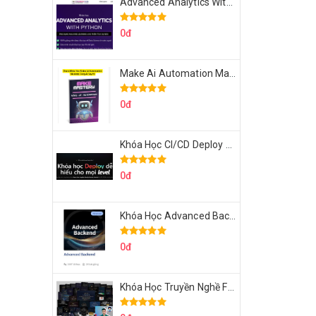
Advanced Analytics With Python Của Tomorrow Marketers
0đ
Make Ai Automation Mastery Của Aisayhi
0đ
Khóa Học CI/CD Deploy React, Next, Node lên VPS Dư Thanh Được
0đ
Khóa Học Advanced Backend Của Roninhub.com
0đ
Khóa Học Truyền Nghề Facebook Ads Freelancer 102 Của Quý Tộc