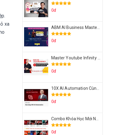
0đ
ệp.
bỏ xa
ABM AI Business Master 7 Ngày Thực Chiến AI Của Đặng Tú
cho
0đ
Master Youtube Infinity Biến Youtube Thành Cỗ Máy Kiếm Tiền Của Bạn
0đ
10X AI Automation Cùng Hoàng Mạnh Cường Topmax
0đ
Combo Khóa Học Mới Nhất Của Hoàng Mạnh Cường
0đ