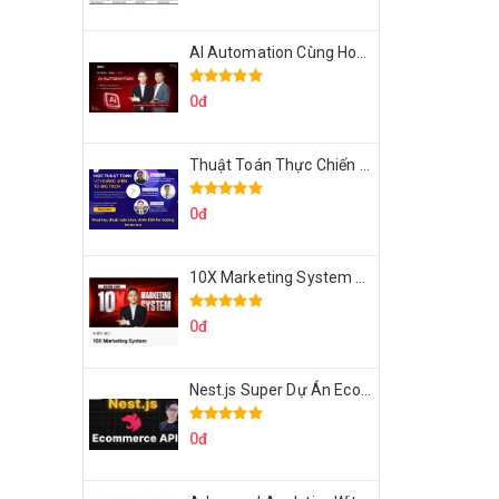
AI Automation Cùng Hoàng Mạnh Cường Topmax
0đ
Thuật Toán Thực Chiến DSA For Coding Interview Cùng Fsecourse
0đ
10X Marketing System Cùng Hoàng Mạnh Cường Topmax
0đ
Nest.js Super Dự Án Ecommerce API Tích Hợp Thanh Toán Online
0đ