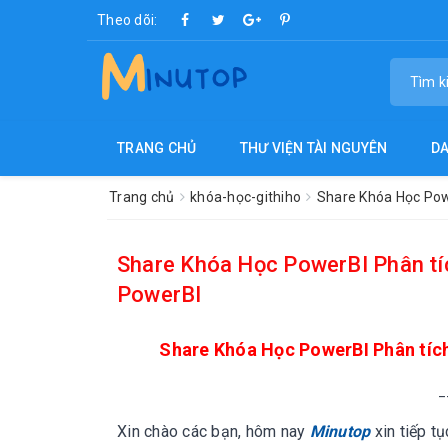
Theo dõi:
TRANG CHỦ
THƯ VIỆN TÀI NGUYÊN
D
Trang chủ
khóa-học-githiho
Share Khóa Học Powe
Share Khóa Học PowerBI Phân tíc
PowerBI
Share Khóa Học PowerBI Phân tích
_
Xin chào các bạn, hôm nay
Minutop
xin tiếp t