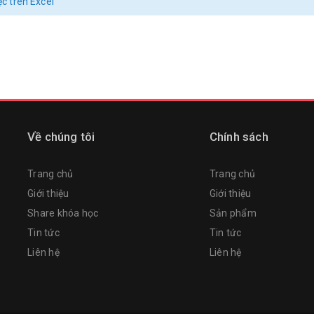
c trên Excel
Về chúng tôi
Chính sách
Trang chủ
Trang chủ
Giới thiệu
Giới thiệu
Share khóa học
Sản phẩm
Tin tức
Tin tức
Liên hệ
Liên hệ