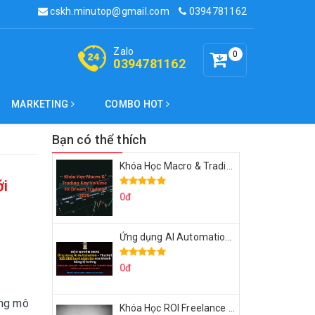
cskh.minutop@gmail.com
0394781162
Zalo
0
0394781162
MARKETING
COMBO HOT
Bạn có thể thích
Khóa Học Macro & Trading Key Volume FX Dream Trading 2025
ới
0đ
Ứng dụng AI Automation Thu hút 100,000 Lượt Nhắn Tin Của Khách Hàng Lý Tưởng
I
0đ
àng mô
Khóa Học ROI Freelance Cùng Minh Xin Chào 2025