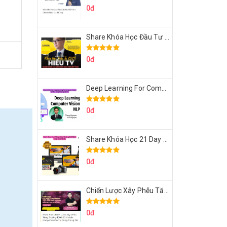
0đ
Share Khóa Học Đầu Tư 2024 Của Hieutv
0đ
Deep Learning For Computer Vision Cơ Bản Của Việt Nguyễn Ai
0đ
Share Khóa Học 21 Day Video Mastery Của Kobe
0đ
Chiến Lược Xây Phễu Tăng Trưởng 100.000 Khách Hàng Zalo OA Tự Động
0đ