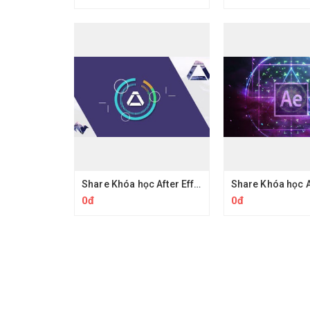
Share Khóa học After Effects motion graphics phần 1
0đ
0đ