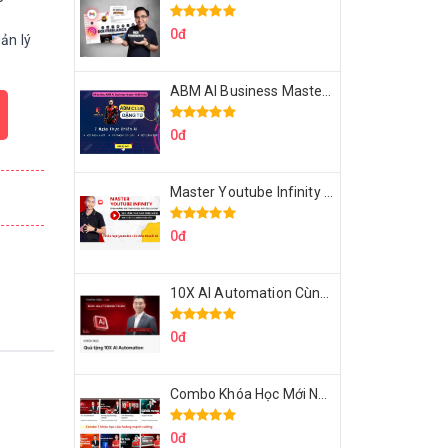
0đ
ản lý
ABM AI Business Master 7 Ngày Thực Chiến AI Của Đặng Tú
0đ
Master Youtube Infinity Biến Youtube Thành Cỗ Máy Kiếm Tiền Của Bạn
0đ
10X AI Automation Cùng Hoàng Mạnh Cường Topmax
0đ
Combo Khóa Học Mới Nhất Của Hoàng Mạnh Cường
0đ