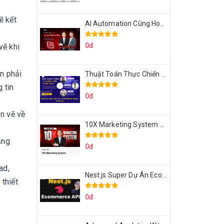
ẽ kết
AI Automation Cùng Hoàng Mạnh Cường Topmax
0đ
vẽ khi
ần phải
Thuật Toán Thực Chiến DSA For Coding Interview Cùng Fsecourse
 tin
0đ
ản vẽ về
10X Marketing System Cùng Hoàng Mạnh Cường Topmax
ạng
0đ
ad,
Nest.js Super Dự Án Ecommerce API Tích Hợp Thanh Toán Online
thiết
0đ