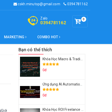
cskh.minutop@gmail.com
0394781162
Zalo
0
0394781162
MARKETING
COMBO HOT
Bạn có thể thích
Khóa Học Macro & Trading Key Volume FX Dream Trading 2025
0đ
Ứng dụng AI Automation Thu hút 100,000 Lượt Nhắn Tin Của Khách Hàng Lý Tưởng
0đ
Khóa Học ROI Freelance Cùng Minh Xin Chào 2025
gGiới