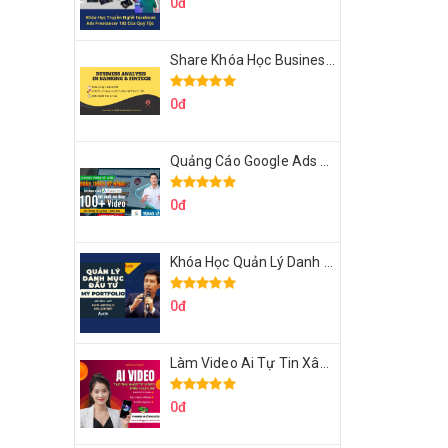
0đ
Share Khóa Học Business Analysis For Banking & Fintech Của Hai Lúa
0đ
Quảng Cáo Google Ads Từ Cơ Bản Đến Nâng Cao Cùng Tungleads
0đ
Khóa Học Quản Lý Danh Mục Đầu Tư My Portfolio Của Afa
0đ
Làm Video Ai Tự Tin Xây Kênh Kiếm Tiền Của Khởi Nguyên MMO
0đ