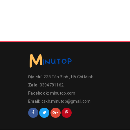
Địa chỉ:
238 Tân Bình , Hồ Chí Minh
Zalo:
0394781162
Facebook:
minutop.com
Email:
cskh.minutop@gmail.com