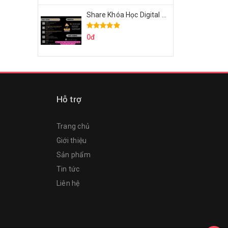
Share Khóa Học Digital Marketing Căn Bản Của Mr.Long
0đ
Hỗ trợ
Trang chủ
Giới thiệu
Sản phẩm
Tin tức
Liên hệ