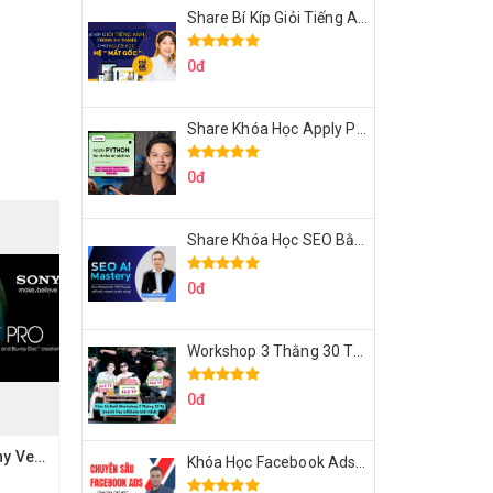
Share Bí Kíp Giỏi Tiếng Anh Trong 3 Tháng Cho Người Học Hệ Mất Gốc
0đ
Share Khóa Học Apply Python For Data Analytics Của Mazhocdata
0đ
Share Khóa Học SEO Bằng AI Tool Trương Đình Nam
0đ
Workshop 3 Thằng 30 Tỷ Doanh Thu Affiliate Tiktok
0đ
Share Khóa học Sony Vegas Biên tập VideoTập 1 Cơ bản
Khóa Học Facebook Ads Cầm Tay Chỉ Việc Chuyên Sâu Lê Bá Tùng