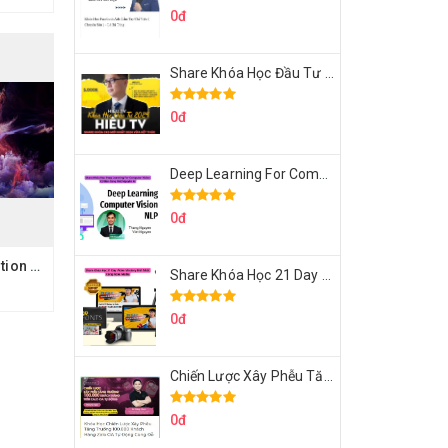
0đ
Share Khóa Học Đầu Tư 2024 Của Hieutv
0đ
Deep Learning For Computer Vision Cơ Bản Của Việt Nguyễn Ai
0đ
Share Khóa Học motion graphics ultimate
Share Khóa Học 21 Day Video Mastery Của Kobe
0đ
Chiến Lược Xây Phễu Tăng Trưởng 100.000 Khách Hàng Zalo OA Tự Động
0đ