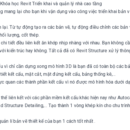
Khóa học Revit Triển khai và quản lý nhà cao tầng
ng mang lại cho bạn khi vận dụng vào công việc triển khai bản v
i. Từ tự động tạo ra các bản vẽ, tự động điều chỉnh các bản 
hối lượng, cốt thép.
 chi tiết đều liên kết ăn khớp nhịp nhàng với nhau. Bạn không c
với kiến trúc hay không. Tất cả đã có Revit Structure xử lý thông
 cấu vì chỉ cần dựng xong mô hình 3D là bạn đã có toàn bộ các b
iết kết cấu, mặt cắt, mặt đứng kết cấu, bảng thống kê,…
trực quan các thành phần kết cấu vì nó được mô hình hóa dưới d
 thể liên kết với các phần mềm kết cấu khác hiện nay như Autoc
 Structure Detailing,… Tạo thành 1 vòng khép kín cho chu trình 
ản lí bản vẽ thiết kế của bạn 1 cách tốt nhất .