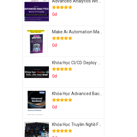
Advanced Analytics With Python Của Tomorrow Marketers
0đ
Make Ai Automation Mastery Của Aisayhi
0đ
Khóa Học CI/CD Deploy React, Next, Node lên VPS Dư Thanh Được
0đ
Khóa Học Advanced Backend Của Roninhub.com
0đ
Khóa Học Truyền Nghề Facebook Ads Freelancer 102 Của Quý Tộc