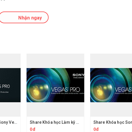
Nhận ngay
Share Khóa học Sony Vegas Biên tập Video Tập 2 Các hiệu ứng
Share Khóa học Làm kỹ xảo Nuke Foundry cơ bản
0đ
0đ