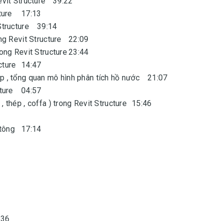
evit Structure
39:22
ture
17:13
Structure
39:14
ong Revit Structure
22:09
rong Revit Structure
23:44
cture
14:47
p , tổng quan mô hình phân tích hồ nước
21:07
cture
04:57
, thép , coffa ) trong Revit Structure
15:46
 tông
17:14
:36