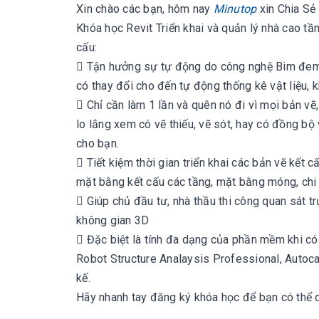
Xin chào các bạn, hôm nay
Minutop
xin
Chia Sẻ 
Khóa học Revit Triển khai và quản lý nhà cao tầ
cấu:
 Tận hưởng sự tự động do công nghệ Bim đem lạ
có thay đổi cho đến tự động thống kê vật liệu, k
 Chỉ cần làm 1 lần và quên nó đi vì mọi bản vẽ,
lo lắng xem có vẽ thiếu, vẽ sót, hay có đồng bộ 
cho bạn.
 Tiết kiệm thời gian triển khai các bản vẽ kết
mặt bằng kết cấu các tầng, mặt bằng móng, chi t
 Giúp chủ đầu tư, nhà thầu thi công quan sát 
không gian 3D
 Đặc biệt là tính đa dạng của phần mềm khi có
Robot Structure Analaysis Professional, Autocad
kế.
Hãy nhanh tay đăng ký khóa học để bạn có thể qu