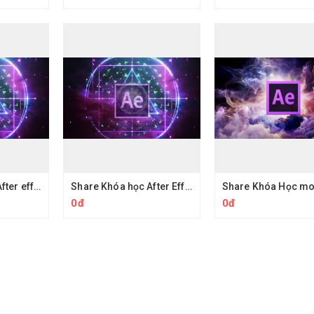
Share Khóa học After effects Làm kỹ xảo video cơ bản
Share Khóa học After Effects motion graphics phần 2
0đ
0đ