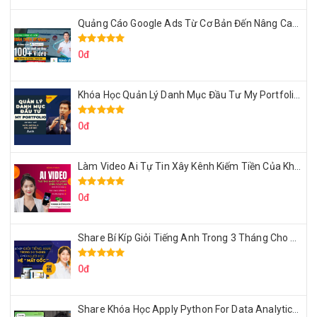
Quảng Cáo Google Ads Từ Cơ Bản Đến Nâng Cao Cùng Tungleads
0đ
Khóa Học Quản Lý Danh Mục Đầu Tư My Portfolio Của Afa
0đ
Làm Video Ai Tự Tin Xây Kênh Kiếm Tiền Của Khởi Nguyên MMO
0đ
Share Bí Kíp Giỏi Tiếng Anh Trong 3 Tháng Cho Người Học Hệ Mất Gốc
0đ
Share Khóa Học Apply Python For Data Analytics Của Mazhocdata