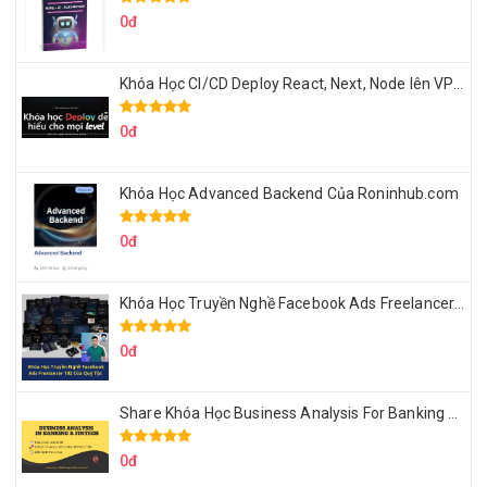
0đ
Khóa Học CI/CD Deploy React, Next, Node lên VPS Dư Thanh Được
0đ
Khóa Học Advanced Backend Của Roninhub.com
0đ
Khóa Học Truyền Nghề Facebook Ads Freelancer 102 Của Quý Tộc
0đ
Share Khóa Học Business Analysis For Banking & Fintech Của Hai Lúa
0đ