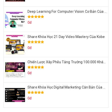
Deep Learning For Computer Vision Cơ Bản Của Việt Nguyễn Ai
0đ
Share Khóa Học 21 Day Video Mastery Của Kobe
0đ
Chiến Lược Xây Phễu Tăng Trưởng 100.000 Khách Hàng Zalo OA Tự Động
0đ
Share Khóa Học Digital Marketing Căn Bản Của Mr.Long
0đ