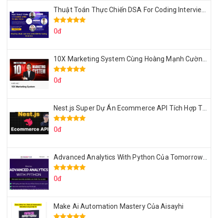
Thuật Toán Thực Chiến DSA For Coding Interview Cùng Fsecourse
0đ
10X Marketing System Cùng Hoàng Mạnh Cường Topmax
0đ
Nest.js Super Dự Án Ecommerce API Tích Hợp Thanh Toán Online
0đ
Advanced Analytics With Python Của Tomorrow Marketers
0đ
Make Ai Automation Mastery Của Aisayhi