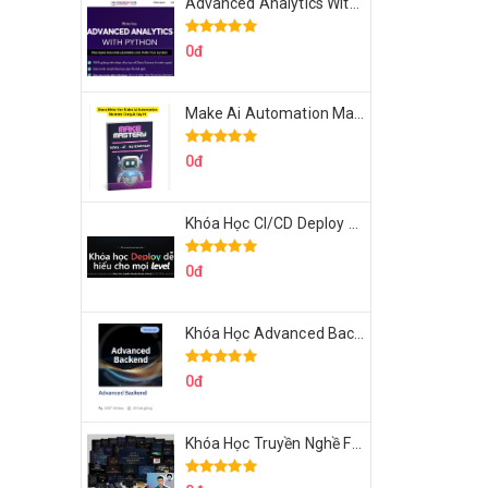
Advanced Analytics With Python Của Tomorrow Marketers
0đ
Make Ai Automation Mastery Của Aisayhi
0đ
Khóa Học CI/CD Deploy React, Next, Node lên VPS Dư Thanh Được
0đ
Khóa Học Advanced Backend Của Roninhub.com
0đ
Khóa Học Truyền Nghề Facebook Ads Freelancer 102 Của Quý Tộc