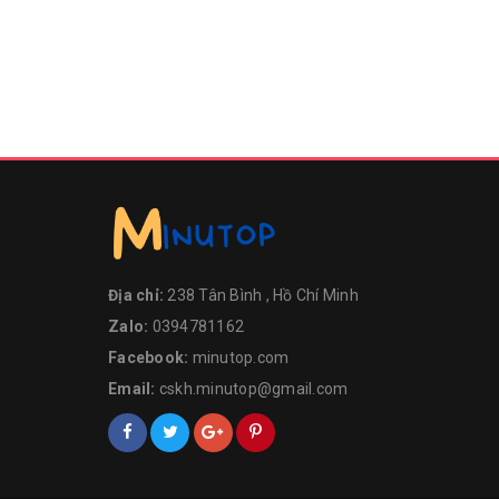
Địa chỉ:
238 Tân Bình , Hồ Chí Minh
Zalo:
0394781162
Facebook:
minutop.com
Email:
cskh.minutop@gmail.com