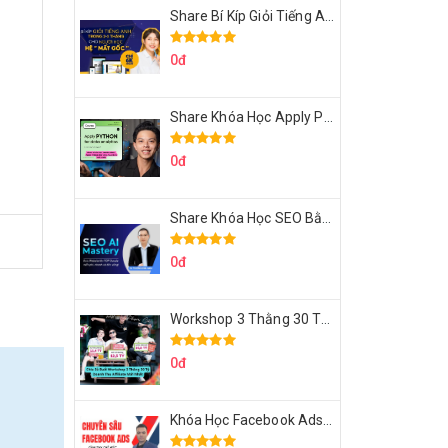
Share Bí Kíp Giỏi Tiếng Anh Trong 3 Tháng Cho Người Học Hệ Mất Gốc
0đ
Share Khóa Học Apply Python For Data Analytics Của Mazhocdata
0đ
Share Khóa Học SEO Bằng AI Tool Trương Đình Nam
0đ
Workshop 3 Thằng 30 Tỷ Doanh Thu Affiliate Tiktok
0đ
Khóa Học Facebook Ads Cầm Tay Chỉ Việc Chuyên Sâu Lê Bá Tùng