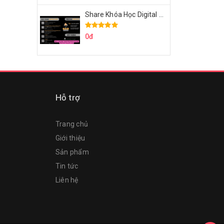
Share Khóa Học Digital Marketing Căn Bản Của Mr.Long
0đ
Hỗ trợ
Trang chủ
Giới thiệu
Sản phẩm
Tin tức
Liên hệ