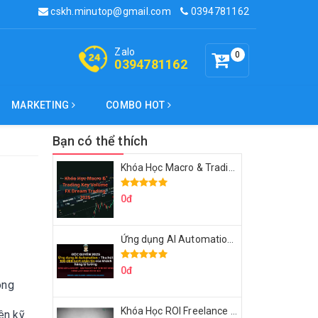
cskh.minutop@gmail.com
0394781162
Zalo
0
0394781162
MARKETING
COMBO HOT
Bạn có thể thích
Khóa Học Macro & Trading Key Volume FX Dream Trading 2025
0đ
Ứng dụng AI Automation Thu hút 100,000 Lượt Nhắn Tin Của Khách Hàng Lý Tưởng
0đ
òng
Khóa Học ROI Freelance Cùng Minh Xin Chào 2025
ên kỹ