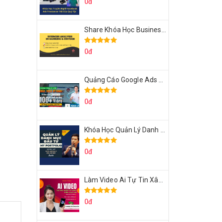
0đ
Share Khóa Học Business Analysis For Banking & Fintech Của Hai Lúa
0đ
Quảng Cáo Google Ads Từ Cơ Bản Đến Nâng Cao Cùng Tungleads
0đ
Khóa Học Quản Lý Danh Mục Đầu Tư My Portfolio Của Afa
0đ
Làm Video Ai Tự Tin Xây Kênh Kiếm Tiền Của Khởi Nguyên MMO
0đ