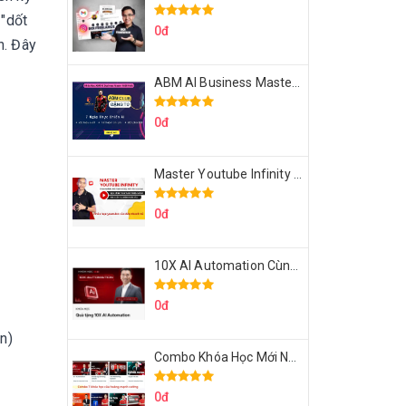
 "dốt
0đ
n. Đây
ABM AI Business Master 7 Ngày Thực Chiến AI Của Đặng Tú
0đ
Master Youtube Infinity Biến Youtube Thành Cỗ Máy Kiếm Tiền Của Bạn
0đ
10X AI Automation Cùng Hoàng Mạnh Cường Topmax
0đ
n)
Combo Khóa Học Mới Nhất Của Hoàng Mạnh Cường
0đ