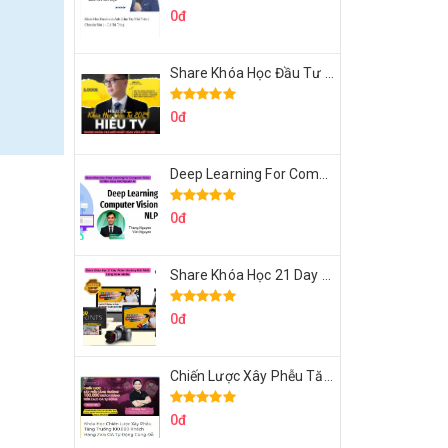
0đ
Share Khóa Học Đầu Tư 2024 Của Hieutv
0đ
Deep Learning For Computer Vision Cơ Bản Của Việt Nguyễn Ai
0đ
Share Khóa Học 21 Day Video Mastery Của Kobe
0đ
Chiến Lược Xây Phễu Tăng Trưởng 100.000 Khách Hàng Zalo OA Tự Động
0đ