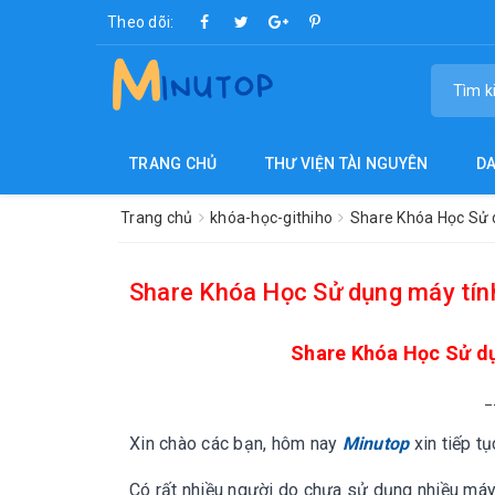
Theo dõi:
TRANG CHỦ
THƯ VIỆN TÀI NGUYÊN
D
Trang chủ
khóa-học-githiho
Share Khóa Học Sử 
Share Khóa Học Sử dụng máy tín
Share Khóa Học Sử dụ
_
Xin chào các bạn, hôm nay
Minutop
xin tiếp t
Có rất nhiều người do chưa sử dụng nhiều máy 