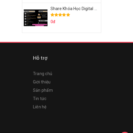
Share Khóa Học Digital Marketing Căn Bản Của Mr.Long
0đ
Hỗ trợ
Trang chủ
Giới thiệu
Sản phẩm
Tin tức
Liên hệ