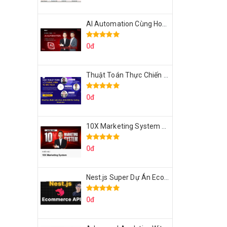
AI Automation Cùng Hoàng Mạnh Cường Topmax
0đ
Thuật Toán Thực Chiến DSA For Coding Interview Cùng Fsecourse
0đ
10X Marketing System Cùng Hoàng Mạnh Cường Topmax
0đ
Nest.js Super Dự Án Ecommerce API Tích Hợp Thanh Toán Online
0đ