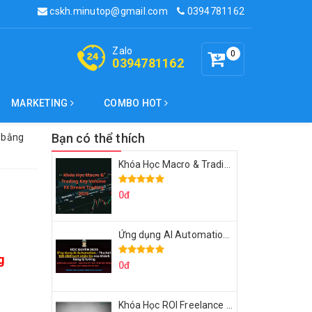
cskh.minutop@gmail.com
0394781162
Zalo
0
0394781162
MARKETING
COMBO HOT
Bạn có thể thích
ỉ bằng
Khóa Học Macro & Trading Key Volume FX Dream Trading 2025
0đ
n
Ứng dụng AI Automation Thu hút 100,000 Lượt Nhắn Tin Của Khách Hàng Lý Tưởng
g
0đ
Khóa Học ROI Freelance Cùng Minh Xin Chào 2025