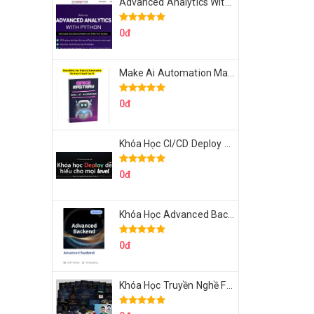
Advanced Analytics With Python Của Tomorrow Marketers
0đ
Make Ai Automation Mastery Của Aisayhi
0đ
Khóa Học CI/CD Deploy React, Next, Node lên VPS Dư Thanh Được
0đ
Khóa Học Advanced Backend Của Roninhub.com
0đ
Khóa Học Truyền Nghề Facebook Ads Freelancer 102 Của Quý Tộc