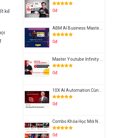
0đ
ết kế
ABM AI Business Master 7 Ngày Thực Chiến AI Của Đặng Tú
mọi
t
0đ
Master Youtube Infinity Biến Youtube Thành Cỗ Máy Kiếm Tiền Của Bạn
0đ
10X AI Automation Cùng Hoàng Mạnh Cường Topmax
0đ
Combo Khóa Học Mới Nhất Của Hoàng Mạnh Cường
0đ