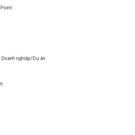
Point
về Doanh nghiệp/Dự án
rị