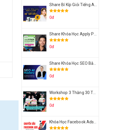
Share Bí Kíp Giỏi Tiếng Anh Trong 3 Tháng Cho Người Học Hệ Mất Gốc
0đ
Share Khóa Học Apply Python For Data Analytics Của Mazhocdata
0đ
Share Khóa Học SEO Bằng AI Tool Trương Đình Nam
0đ
Workshop 3 Thằng 30 Tỷ Doanh Thu Affiliate Tiktok
0đ
Khóa Học Facebook Ads Cầm Tay Chỉ Việc Chuyên Sâu Lê Bá Tùng