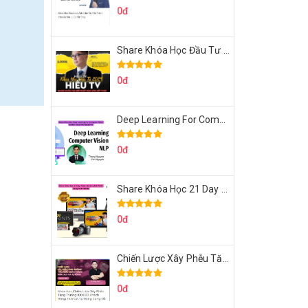
0đ
Share Khóa Học Đầu Tư 2024 Của Hieutv
0đ
Deep Learning For Computer Vision Cơ Bản Của Việt Nguyễn Ai
0đ
Share Khóa Học 21 Day Video Mastery Của Kobe
0đ
Chiến Lược Xây Phễu Tăng Trưởng 100.000 Khách Hàng Zalo OA Tự Động
0đ