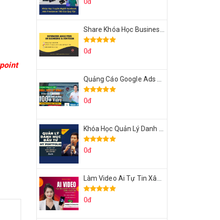
0đ
Share Khóa Học Business Analysis For Banking & Fintech Của Hai Lúa
0đ
point
Quảng Cáo Google Ads Từ Cơ Bản Đến Nâng Cao Cùng Tungleads
0đ
Khóa Học Quản Lý Danh Mục Đầu Tư My Portfolio Của Afa
0đ
Làm Video Ai Tự Tin Xây Kênh Kiếm Tiền Của Khởi Nguyên MMO
0đ