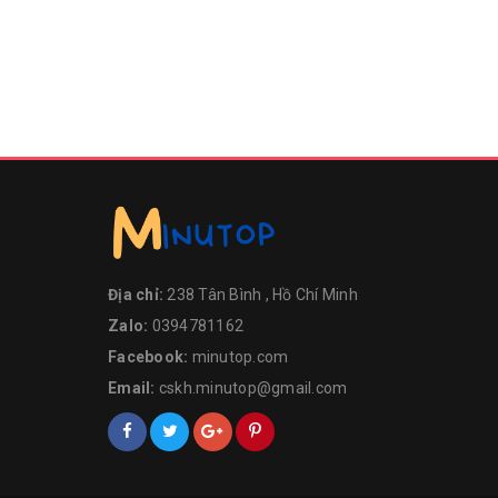
Địa chỉ:
238 Tân Bình , Hồ Chí Minh
Zalo:
0394781162
Facebook:
minutop.com
Email:
cskh.minutop@gmail.com