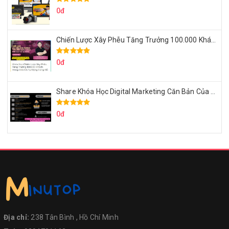
0đ
Chiến Lược Xây Phễu Tăng Trưởng 100.000 Khách Hàng Zalo OA Tự Động
0đ
Share Khóa Học Digital Marketing Căn Bản Của Mr.Long
0đ
Địa chỉ:
238 Tân Bình , Hồ Chí Minh