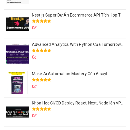
Nest.js Super Dự Án Ecommerce API Tích Hợp Thanh Toán Online
0đ
Advanced Analytics With Python Của Tomorrow Marketers
0đ
Make Ai Automation Mastery Của Aisayhi
0đ
Khóa Học CI/CD Deploy React, Next, Node lên VPS Dư Thanh Được
0đ