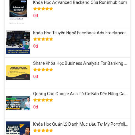
Khóa Học Advanced Backend Của Roninhub.com
0đ
Khóa Học Truyền Nghề Facebook Ads Freelancer 102 Của Quý Tộc
0đ
Share Khóa Học Business Analysis For Banking & Fintech Của Hai Lúa
0đ
Quảng Cáo Google Ads Từ Cơ Bản Đến Nâng Cao Cùng Tungleads
0đ
Khóa Học Quản Lý Danh Mục Đầu Tư My Portfolio Của Afa