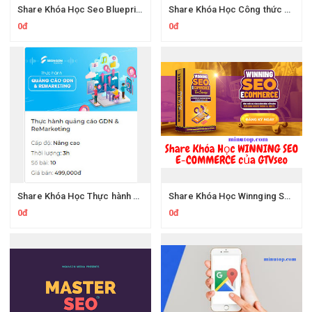
Share Khóa Học Seo Blueprint Gtvseo Thành Thạo Seo Chỉ Sau 27 giờ
Share Khóa Học Công thức viết bài chuẩn SEO theo Google Của Seongon Lê Xuân Đạt
0đ
0đ
Share Khóa Học Thực hành quảng cáo GDN Và ReMarketing Của Seongon Lê Xuân Đạt
Share Khóa Học Winnging Seo E-commerce Của Vincent Đỗ GtvSeo
0đ
0đ