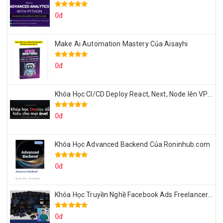
0đ
Make Ai Automation Mastery Của Aisayhi
0đ
Khóa Học CI/CD Deploy React, Next, Node lên VPS Dư Thanh Được
0đ
Khóa Học Advanced Backend Của Roninhub.com
0đ
Khóa Học Truyền Nghề Facebook Ads Freelancer 102 Của Quý Tộc
0đ