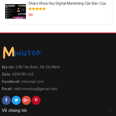
Share Khóa Học Digital Marketing Căn Bản Của Mr.Long
0đ
Địa chỉ:
238 Tân Bình , Hồ Chí Minh
Zalo:
0394781162
Facebook:
minutop.com
Email:
cskh.minutop@gmail.com
Về chúng tôi