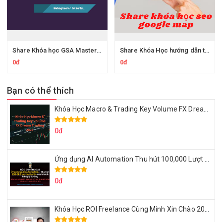
Share Khóa học GSA Master - Hướng dẫn sử dụng công cụ GSA Search Engine Ranker để SEO cho website
Share Khóa Học hướng dẫn triển khai chi tiết SEO GOOGLE MAP của Gtvseo
0đ
0đ
Bạn có thể thích
Khóa Học Macro & Trading Key Volume FX Dream Trading 2025
0đ
Ứng dụng AI Automation Thu hút 100,000 Lượt Nhắn Tin Của Khách Hàng Lý Tưởng
0đ
Khóa Học ROI Freelance Cùng Minh Xin Chào 2025