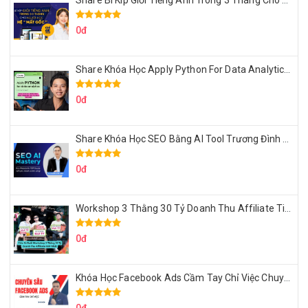
Share Bí Kíp Giỏi Tiếng Anh Trong 3 Tháng Cho Người Học Hệ Mất Gốc
0đ
Share Khóa Học Apply Python For Data Analytics Của Mazhocdata
0đ
Share Khóa Học SEO Bằng AI Tool Trương Đình Nam
0đ
Workshop 3 Thằng 30 Tỷ Doanh Thu Affiliate Tiktok
0đ
Khóa Học Facebook Ads Cầm Tay Chỉ Việc Chuyên Sâu Lê Bá Tùng