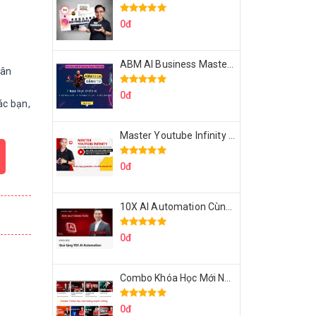
0đ
ABM AI Business Master 7 Ngày Thực Chiến AI Của Đặng Tú
Hân
0đ
c bạn,
Master Youtube Infinity Biến Youtube Thành Cỗ Máy Kiếm Tiền Của Bạn
0đ
10X AI Automation Cùng Hoàng Mạnh Cường Topmax
0đ
Combo Khóa Học Mới Nhất Của Hoàng Mạnh Cường
0đ