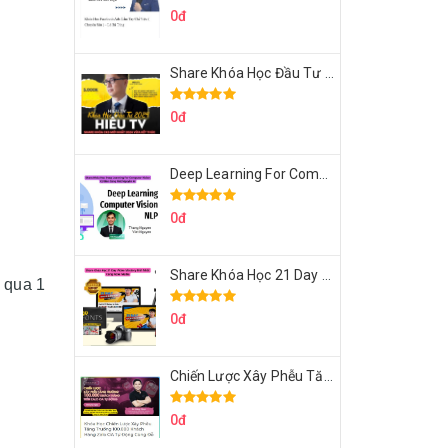
0đ
Share Khóa Học Đầu Tư 2024 Của Hieutv
0đ
Deep Learning For Computer Vision Cơ Bản Của Việt Nguyễn Ai
0đ
Share Khóa Học 21 Day Video Mastery Của Kobe
 qua 1
0đ
Chiến Lược Xây Phễu Tăng Trưởng 100.000 Khách Hàng Zalo OA Tự Động
0đ