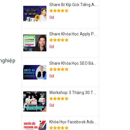
Share Bí Kíp Giỏi Tiếng Anh Trong 3 Tháng Cho Người Học Hệ Mất Gốc
0đ
Share Khóa Học Apply Python For Data Analytics Của Mazhocdata
0đ
 nghiệp
Share Khóa Học SEO Bằng AI Tool Trương Đình Nam
0đ
Workshop 3 Thằng 30 Tỷ Doanh Thu Affiliate Tiktok
0đ
Khóa Học Facebook Ads Cầm Tay Chỉ Việc Chuyên Sâu Lê Bá Tùng