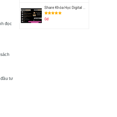
Share Khóa Học Digital Marketing Căn Bản Của Mr.Long
0đ
nh đọc
 sách
 đầu tư