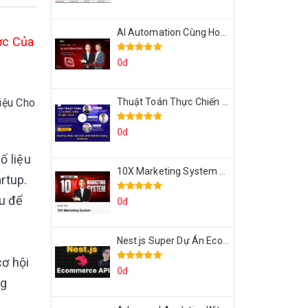
AI Automation Cùng Hoàng Mạnh Cường Topmax
ợc Của
0đ
iệu Cho
Thuật Toán Thực Chiến DSA For Coding Interview Cùng Fsecourse
0đ
ố liệu
10X Marketing System Cùng Hoàng Mạnh Cường Topmax
rtup.
ệu để
0đ
Nest.js Super Dự Án Ecommerce API Tích Hợp Thanh Toán Online
cơ hội
0đ
ng