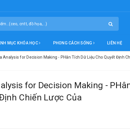
ANH MỤC KHÓA HỌC
PHONG CÁCH SỐNG
LIÊN HỆ
 Analysis for Decision Making - PHân Tích Dữ Liệu Cho Quyết Định C
lysis for Decision Making - PHâ
 Định Chiến Lược Của