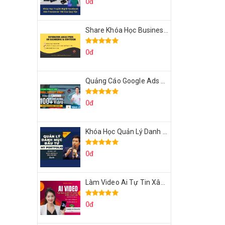
0đ
Share Khóa Học Business Analysis For Banking & Fintech Của Hai Lúa
0đ
Quảng Cáo Google Ads Từ Cơ Bản Đến Nâng Cao Cùng Tungleads
0đ
Khóa Học Quản Lý Danh Mục Đầu Tư My Portfolio Của Afa
0đ
Làm Video Ai Tự Tin Xây Kênh Kiếm Tiền Của Khởi Nguyên MMO
0đ