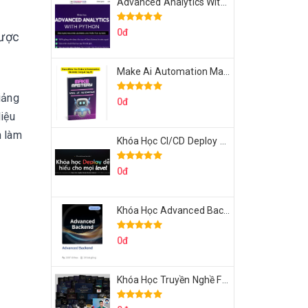
Advanced Analytics With Python Của Tomorrow Marketers
0đ
được
Make Ai Automation Mastery Của Aisayhi
iảng
0đ
liệu
n làm
Khóa Học CI/CD Deploy React, Next, Node lên VPS Dư Thanh Được
0đ
Khóa Học Advanced Backend Của Roninhub.com
0đ
Khóa Học Truyền Nghề Facebook Ads Freelancer 102 Của Quý Tộc