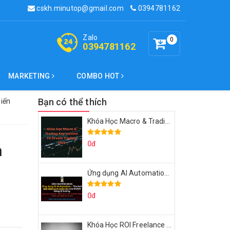
cskh.minutop@gmail.com
0394781162
Zalo
0
0394781162
MARKETING
COMBO HOT
Bạn có thể thích
hiến
Khóa Học Macro & Trading Key Volume FX Dream Trading 2025
0đ
n
Ứng dụng AI Automation Thu hút 100,000 Lượt Nhắn Tin Của Khách Hàng Lý Tưởng
0đ
Khóa Học ROI Freelance Cùng Minh Xin Chào 2025