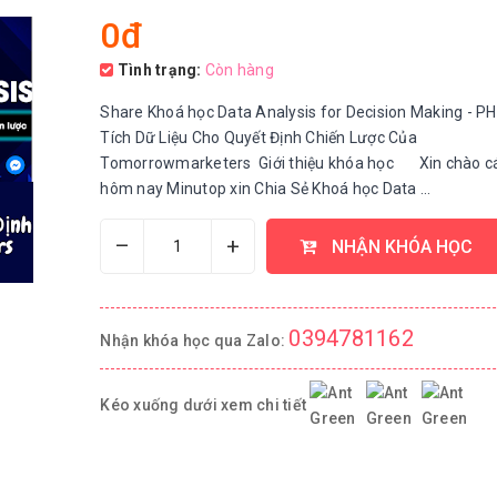
0đ
Tình trạng:
Còn hàng
Share Khoá học Data Analysis for Decision Making - P
Tích Dữ Liệu Cho Quyết Định Chiến Lược Của
Tomorrowmarketers Giới thiệu khóa học Xin chào cá
hôm nay Minutop xin Chia Sẻ Khoá học Data ...
–
+
NHẬN KHÓA HỌC
0394781162
Nhận khóa học qua Zalo:
Kéo xuống dưới xem chi tiết