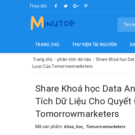
Theo dõi:
TRANG CHỦ
THƯ VIỆN TÀI NGUYÊN
D
Trang chủ
phân-tích-dữ-liệu
Share Khoá học Data
Lược Của Tomorrowmarketers
Share Khoá học Data Ana
Tích Dữ Liệu Cho Quyết
Tomorrowmarketers
Mã sản phẩm:
khoa_hoc_ Tomorrowmarketers