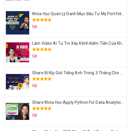
Khóa Học Quản Lý Danh Mục Đầu Tư My Portfolio Của Afa
0đ
Làm Video Ai Tự Tin Xây Kênh Kiếm Tiền Của Khởi Nguyên MMO
0đ
Share Bí Kíp Giỏi Tiếng Anh Trong 3 Tháng Cho Người Học Hệ Mất Gốc
0đ
Share Khóa Học Apply Python For Data Analytics Của Mazhocdata
0đ