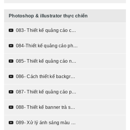
Photoshop & illustrator thực chiến
083- Thiết kế quảng cáo công nghệ (15:30)
084-Thiết kế quảng cáo phong cách tương lai (13:50)
085- Thiết kế quảng cáo ngành hàng sữa (15:44)
086- Cách thiết kế background phong cách taobao cho banner (21:40)
087- Thiết kế quảng cáo phong cách Zalo (17:07)
088- Thiết kế banner trà sữa phong cách đại trà (09:43)
089- Xử lý ánh sáng màu sắc khi ghép ảnh trong thiết kế quảng cáo (15:35)