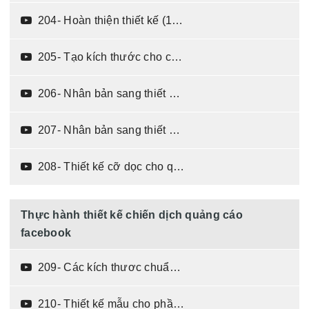
204- Hoàn thiện thiết kế (15:10)
205- Tạo kích thước cho các banner GDN (02:45)
206- Nhân bản sang thiết kế cỡ vuông cho quảng cáo Google (12:30)
207- Nhân bản sang thiết kế cỡ ngang cho quảng cáo Google (06:15)
208- Thiết kế cỡ dọc cho quảng cáo Google (11:20)
Thực hành thiết kế chiến dịch quảng cáo
facebook
209- Các kích thươc chuẩn cho banner quảng cáo facebook (05:17)
210- Thiết kế mẫu cho phần quảng cáo facebook - phần 1 (17:45)