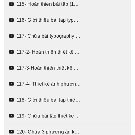
115- Hoàn thiện bài tập (14:13)
116- Giới thiệu bài tập typography cho banner quảng cáo đăng ký thành viên (06:58)
117- Chữa bài typography cho banner quảng cáo đăng ký thành viên (12:32)
117-2- Hoàn thiện thiết kế với phần ảnh phương án 1 (09:30)
117-3-Hoàn thiện thiết kế banner phương án 2 (02:37)
117-4- Thiết kế ảnh phương án 3 (11:04)
118- Giới thiệu bài tập thiết kế quảng cáo cho phòng tập Gym (09:09)
119- Chữa bài tập thiết kế quảng cáo cho phòng tập Gym (07:06)
120- Chữa 3 phương án khác nhau cho Typography (08:23)