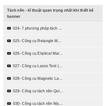
Tách nền - kĩ thuật quan trọng nhất khi thiết kế
banner
024- 7 phương pháp tách nền phổ biến trong Photoshop (04:25)
025- Công cụ Retangle Marquee Tool (06:28)
026- Công cụ Eliptical Marquee Tool (04:10)
027- Công cụ Lasso Tool (05:13)
028- Công cụ Magnetic Lasso tool (04:55)
029- Công cụ tách nền Quick section tool (04:20)
030- Công cụ tách nền Magic Wand tool (05:40)