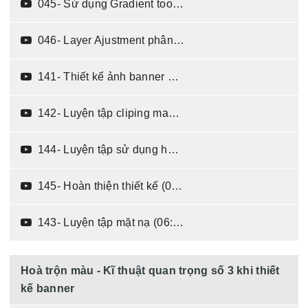
045- Sử dụng Gradient tool và Layer Mask (03:32)
046- Layer Ajustment phân loại và cách sử dụng (05:14)
141- Thiết kể ảnh banner sử dụng kĩ thuật mặt nạ (09:14)
142- Luyện tập cliping mask và phím tắt qua bài tập (12:53)
144- Luyện tập sử dụng hoà trộn màu kết hợp mặt nạ (04:43)
145- Hoàn thiện thiết kế (02:57)
143- Luyện tập mặt nạ (06:20)
Hoà trộn màu - Kĩ thuật quan trọng số 3 khi thiết
kế banner