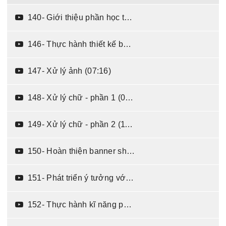
140- Giới thiệu phần học thiết kế ảnh trong Photoshop (05:48)
146- Thực hành thiết kế banner shop thời trang (09:27)
147- Xử lý ảnh (07:16)
148- Xử lý chữ - phần 1 (04:22)
149- Xử lý chữ - phần 2 (11:24)
150- Hoàn thiện banner shop thời trang (07:26)
151- Phát triển ý tưởng với phương án thiết kế số 2 (09:16)
152- Thực hành kĩ năng phát triển ý tưởng thiết kế (08:12)