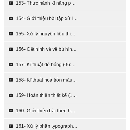
153- Thực hành kĩ năng phát triển ý tưởng cho thiết kế quảng cáo - phần 2 (10:25)
154- Giới thiệu bài tập xử lý ảnh quảng cáo và các nguyên liệu thiết kế (05:08)
155- Xử lý nguyên liệu thiết kế và màu (03:43)
156- Cắt hình và vẽ bù hình (11:35)
157- Kĩ thuật đổ bóng (06:24)
158- Kĩ thuật hoà trộn màu (09:09)
159- Hoàn thiện thiết kế (16:14)
160- Giới thiệu bài thực hành thiết kế banner nước cam ép đóng chai (06:04)
161- Xử lý phần typography (04:09)