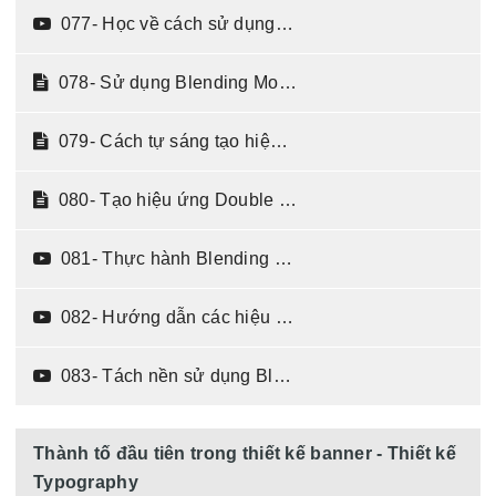
077- Học về cách sử dụng chế độ Blending Mode (06:07)
078- Sử dụng Blending Mode chỉnh màu sáng tối (04:07)
079- Cách tự sáng tạo hiệu ứng dựa trên Blending Mode (05:17)
080- Tạo hiệu ứng Double Exposure sử dụng Blending mode và Brush (06:54)
081- Thực hành Blending Mode (01:58)
082- Hướng dẫn các hiệu ứng ảnh sử dụng chế độ Blending Mode (03:30)
083- Tách nền sử dụng Blending Mode (05:13)
Thành tố đầu tiên trong thiết kế banner - Thiết kế
Typography