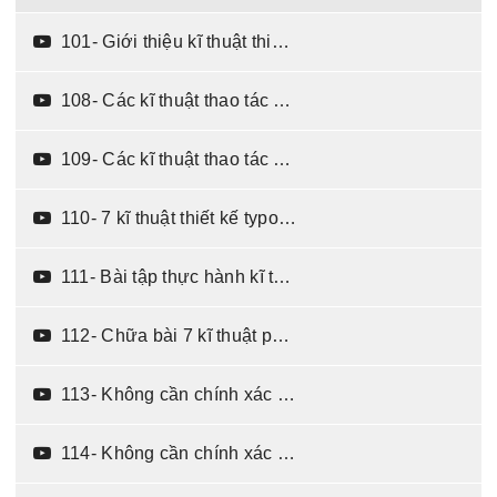
101- Giới thiệu kĩ thuật thiết kế typography trong quảng cáo (08:28)
108- Các kĩ thuật thao tác với chữ - phần 1 (06:19)
109- Các kĩ thuật thao tác với chữ - phần 2 (06:08)
110- 7 kĩ thuật thiết kế typography (06:58)
111- Bài tập thực hành kĩ thuật typography (04:07)
112- Chữa bài 7 kĩ thuật phân cấp chữ (12:25)
113- Không cần chính xác - chỉ cần dứt khoát (13:44)
114- Không cần chính xác - chỉ cần dứt khoát - chữa bài tập (10:08)