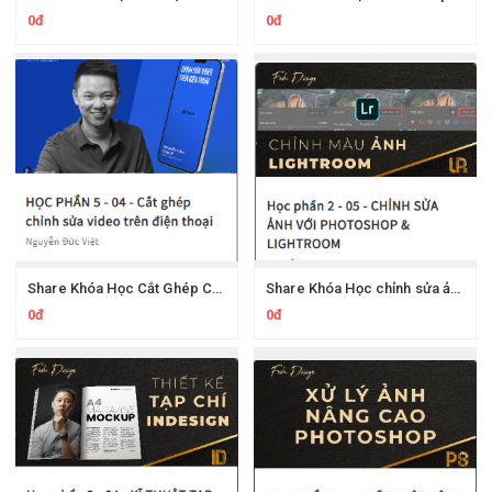
0đ
0đ
Share Khóa Học Cắt Ghép Chỉnh Sửa Video Trên Điện Thoại Của Thầy Đức Việt Fedu
Share Khóa Học chỉnh sửa ảnh chuyên nghiệp bằng Adobe LightRoom Fedu Thầy Việt
0đ
0đ