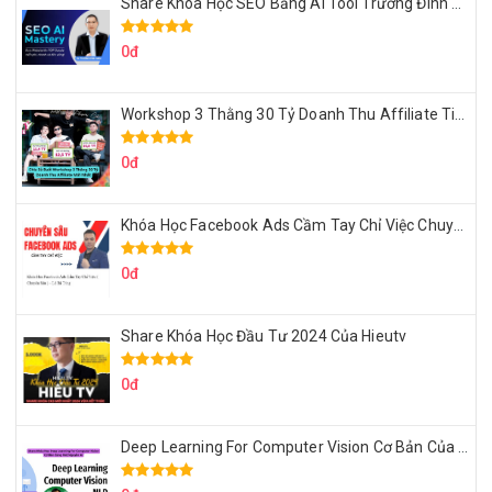
Share Khóa Học SEO Bằng AI Tool Trương Đình Nam
0đ
Workshop 3 Thằng 30 Tỷ Doanh Thu Affiliate Tiktok
0đ
Khóa Học Facebook Ads Cầm Tay Chỉ Việc Chuyên Sâu Lê Bá Tùng
0đ
Share Khóa Học Đầu Tư 2024 Của Hieutv
0đ
Deep Learning For Computer Vision Cơ Bản Của Việt Nguyễn Ai