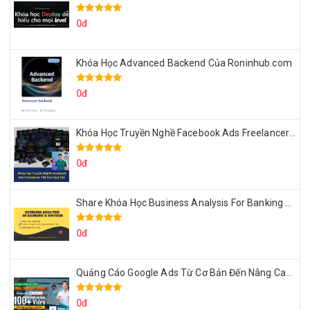
0đ
Khóa Học Advanced Backend Của Roninhub.com
0đ
Khóa Học Truyền Nghề Facebook Ads Freelancer 102 Của Quý Tộc
0đ
Share Khóa Học Business Analysis For Banking & Fintech Của Hai Lúa
0đ
Quảng Cáo Google Ads Từ Cơ Bản Đến Nâng Cao Cùng Tungleads
0đ