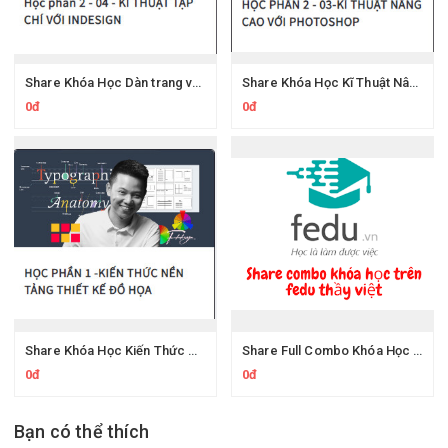
Share Khóa Học Dàn trang và bố cục với Adobe Indesign CC Fedu thầy Đức Việt
Share Khóa Học Kĩ Thuật Nâng Cao Với Photoshop Fedu thầy Đức Việt
0đ
0đ
Share Khóa Học Kiến Thức Nền Tảng Thiết Kế Đồ Họa Fedu Thầy Đức Việt
Share Full Combo Khóa Học Thiết Kế Đồ Họa Fedu.vn của thầy Nguyễn Đức Việt đẹp trai
0đ
0đ
Bạn có thể thích