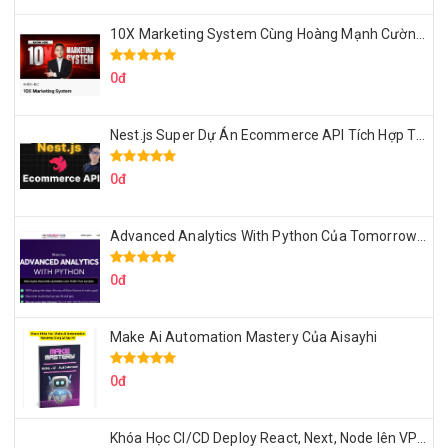
10X Marketing System Cùng Hoàng Mạnh Cường Topmax
0đ
Nest.js Super Dự Án Ecommerce API Tích Hợp Thanh Toán Online
0đ
Advanced Analytics With Python Của Tomorrow Marketers
0đ
Make Ai Automation Mastery Của Aisayhi
0đ
Khóa Học CI/CD Deploy React, Next, Node lên VPS Dư Thanh Được