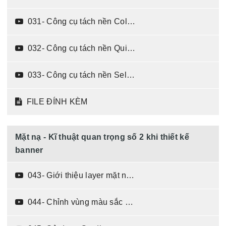
031- Công cụ tách nền Color Range (04:02)
032- Công cụ tách nền Quick Mask Mode (02:21)
033- Công cụ tách nền Select and Mask (07:43)
FILE ĐÍNH KÈM
Mặt nạ - Kĩ thuật quan trọng số 2 khi thiết kế
banner
043- Giới thiệu layer mặt nạ (04:34)
044- Chỉnh vùng màu sắc sử dụng mặt nạ (03:48)