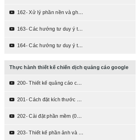
162- Xử lý phần nền và ghép ảnh (07:59)
163- Các hướng tư duy ý tưởng bố cục cho banner - phần 1 (06:57)
164- Các hướng tư duy ý tưởng bố cục cho banner - phần 2 (06:44)
Thực hành thiết kế chiến dịch quảng cáo google
200- Thiết kế quảng cáo cho Google - phần lý thuyết (09:29)
201- Cách đặt kích thước và giải thích (05:06)
202- Cài đặt phần mềm (06:06)
203- Thiết kế phần ảnh và nền (14:19)