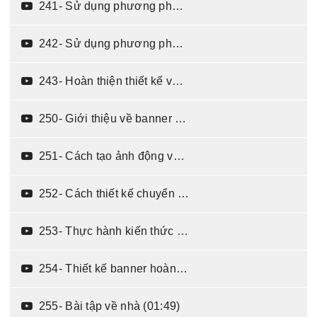
241- Sử dụng phương pháp không xử lý ảnh (06:53)
242- Sử dụng phương pháp tách nền và vẽ hoạ tiết (09:50)
243- Hoàn thiện thiết kế và upload lên kênh youtube (02:36)
250- Giới thiệu về banner động và các ưu điểm của banner động khi chạy quảng cáo (03:11)
251- Cách tạo ảnh động và xuất file ảnh động trên photoshop (05:32)
252- Cách thiết kế chuyển động vị trí và opacity (09:43)
253- Thực hành kiến thức đã học về transform và opacity (04:50)
254- Thiết kế banner hoàn chỉnh (06:43)
255- Bài tập về nhà (01:49)